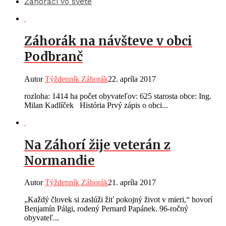
Záhoráci vo svete
Záhorák na návšteve v obci
Podbranč
Autor
Týždenník Záhorák
22. apríla 2017
rozloha: 1414 ha počet obyvateľov: 625 starosta obce: Ing.
Milan Kadlíček História Prvý zápis o obci...
Na Záhorí žije veterán z
Normandie
Autor
Týždenník Záhorák
21. apríla 2017
„Každý človek si zaslúži žiť pokojný život v mieri,“ hovorí
Benjamín Pálgi, rodený Pernard Papánek. 96-ročný
obyvateľ...