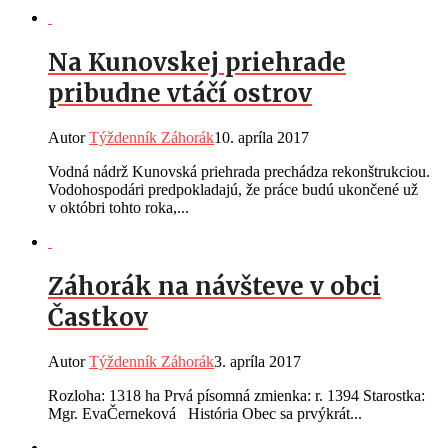
Na Kunovskej priehrade
pribudne vtáčí ostrov
Autor
Týždenník Záhorák
10. apríla 2017
Vodná nádrž Kunovská priehrada prechádza rekonštrukciou.
Vodohospodári predpokladajú, že práce budú ukončené už
v októbri tohto roka,...
Záhorák na návšteve v obci
Častkov
Autor
Týždenník Záhorák
3. apríla 2017
Rozloha: 1318 ha Prvá písomná zmienka: r. 1394 Starostka:
Mgr. EvaČerneková História Obec sa prvýkrát...