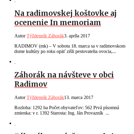
Na radimovskej koštovke aj
ocenenie In memoriam
Autor
Týždenník Záhorák
3. apríla 2017
RADIMOV (mk) – V sobotu 18. marca sa v radimovskom
dome kultúry po roku opäť zišli pestovatelia ovocia,...
Záhorák na návšteve v obci
Radimov
Autor
Týždenník Záhorák
13. marca 2017
Rozloha: 1292 ha Počet obyvateľov: 562 Prvá písomná
zmienka: v r. 1392 Starosta: Ing. Ján Provazník ...