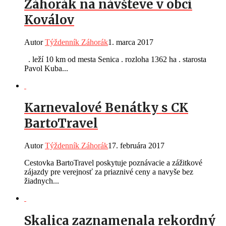
Záhorák na návšteve v obci
Koválov
Autor
Týždenník Záhorák
1. marca 2017
. leží 10 km od mesta Senica . rozloha 1362 ha . starosta
Pavol Kuba...
Karnevalové Benátky s CK
BartoTravel
Autor
Týždenník Záhorák
17. februára 2017
Cestovka BartoTravel poskytuje poznávacie a zážitkové
zájazdy pre verejnosť za priaznivé ceny a navyše bez
žiadnych...
Skalica zaznamenala rekordný