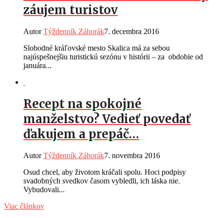
záujem turistov
Autor
Týždenník Záhorák
7. decembra 2016
Slobodné kráľovské mesto Skalica má za sebou
najúspešnejšiu turistickú sezónu v histórii – za obdobie od
januára...
Recept na spokojné
manželstvo? Vedieť povedať
ďakujem a prepáč…
Autor
Týždenník Záhorák
7. novembra 2016
Osud chcel, aby životom kráčali spolu. Hoci podpisy
svadobných svedkov časom vybledli, ich láska nie.
Vybudovali...
Viac článkov