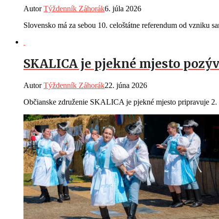
Autor
Týždenník Záhorák
6. júla 2026
Slovensko má za sebou 10. celoštátne referendum od vzniku sam
SKALICA je pjekné mjesto pozýv
Autor
Týždenník Záhorák
22. júna 2026
Občianske združenie SKALICA je pjekné mjesto pripravuje 2. r