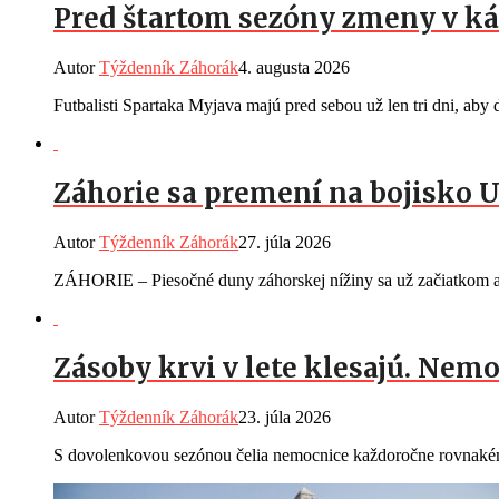
Pred štartom sezóny zmeny v ká
Autor
Týždenník Záhorák
4. augusta 2026
Futbalisti Spartaka Myjava majú pred sebou už len tri dni, aby d
Záhorie sa premení na bojisko U
Autor
Týždenník Záhorák
27. júla 2026
ZÁHORIE – Piesočné duny záhorskej nížiny sa už začiatkom au
Zásoby krvi v lete klesajú. Ne
Autor
Týždenník Záhorák
23. júla 2026
S dovolenkovou sezónou čelia nemocnice každoročne rovnakému