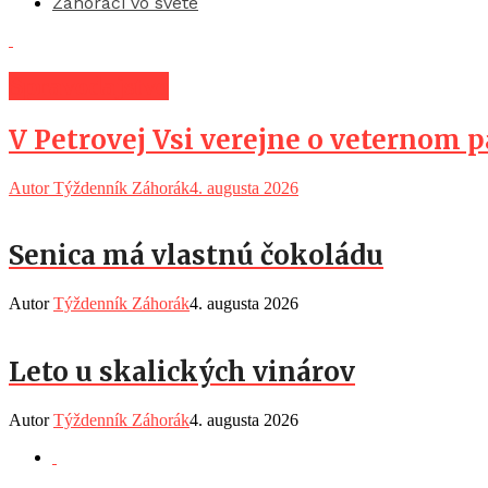
Záhoráci vo svete
Spravodajstvo
V Petrovej Vsi verejne o veternom 
Autor Týždenník Záhorák
4. augusta 2026
Senica má vlastnú čokoládu
Autor
Týždenník Záhorák
4. augusta 2026
Leto u skalických vinárov
Autor
Týždenník Záhorák
4. augusta 2026