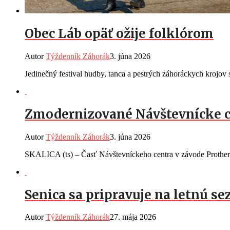
Obec Láb opäť ožije folklórom
Autor
Týždenník Záhorák
3. júna 2026
Jedinečný festival hudby, tanca a pestrých záhoráckych krojov s
Zmodernizované Návštevnícke 
Autor
Týždenník Záhorák
3. júna 2026
SKALICA (ts) – Časť Návštevníckeho centra v závode Protherm 
Senica sa pripravuje na letnú s
Autor
Týždenník Záhorák
27. mája 2026