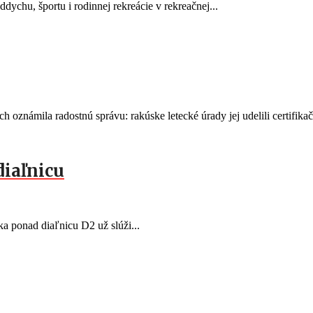
ddychu, športu i rodinnej rekreácie v rekreačnej...
mila radostnú správu: rakúske letecké úrady jej udelili certifikač
diaľnicu
 ponad diaľnicu D2 už slúži...