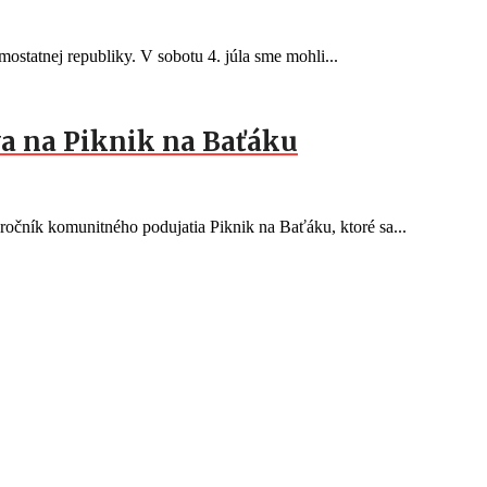
ostatnej republiky. V sobotu 4. júla sme mohli...
a na Piknik na Baťáku
očník komunitného podujatia Piknik na Baťáku, ktoré sa...