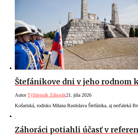
Štefánikove dni v jeho rodnom k
Autor
Týždenník Záhorák
21. júla 2026
Košariská, rodisko Milana Rastislava Štefánika, aj neďaleká Br
Záhoráci potiahli účasť v referen