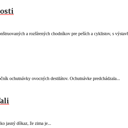
osti
ruovaných a rozšírených chodníkov pre peších a cyklistov, s výstavb
čník ochutnávky ovocných destilátov. Ochutnávke predchádzala...
ali
o jasný dôkaz, že zima je...