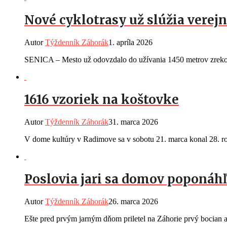
Nové cyklotrasy už slúžia verejn
Autor
Týždenník Záhorák
1. apríla 2026
SENICA – Mesto už odovzdalo do užívania 1450 metrov zrekonšt
1616 vzoriek na koštovke
Autor
Týždenník Záhorák
31. marca 2026
V dome kultúry v Radimove sa v sobotu 21. marca konal 28. ro
Poslovia jari sa domov poponáhľ
Autor
Týždenník Záhorák
26. marca 2026
Ešte pred prvým jarným dňom priletel na Záhorie prvý bocian ak