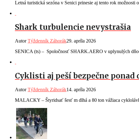
Letná turistická sezóna v Senici prinesie aj tento rok možnosti o
Shark turbulencie nevystrašia
Autor
Týždenník Záhorák
29. apríla 2026
SENICA (ts) – Spoločnosť SHARK.AERO v uplynulých dňoch ozná
Cyklisti aj peší bezpečne ponad 
Autor
Týždenník Záhorák
14. apríla 2026
MALACKY – Štyridsať šesť m dlhá a 80 ton vážiaca cyklolávka