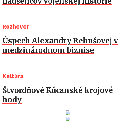
nadšencov vojenskej histórie
Rozhovor
Úspech Alexandry Rehušovej v
medzinárodnom biznise
Kultúra
Štvordňové Kúcanské krojové
hody