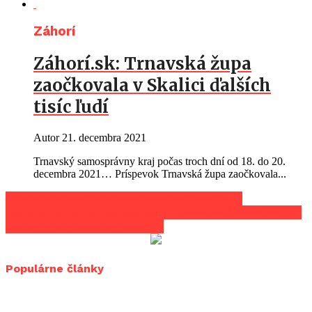
Záhorí
Záhorí.sk: Trnavská župa
zaočkovala v Skalici ďalších
tisíc ľudí
Autor
21. decembra 2021
Trnavský samosprávny kraj počas troch dní od 18. do 20.
decembra 2021… Príspevok Trnavská župa zaočkovala...
Natankoval v Radošovciach bez zaplatenia
Polícia pátra po páchateľovi, ktorý lúpežne prepadol
poštu v Plaveckom Mikuláši
Populárne články