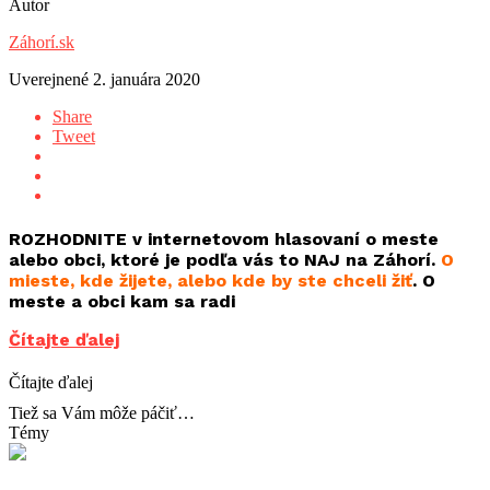
Autor
Záhorí.sk
Uverejnené
2. januára 2020
Share
Tweet
ROZHODNITE v internetovom hlasovaní o meste
alebo obci, ktoré je podľa vás to NAJ na Záhorí.
O
mieste, kde žijete, alebo kde by ste chceli žiť
. O
meste a obci kam sa radi
Čítajte ďalej
Čítajte ďalej
Tiež sa Vám môže páčiť…
Témy