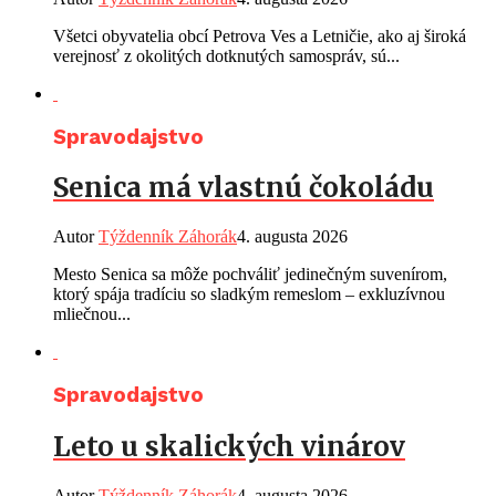
Všetci obyvatelia obcí Petrova Ves a Letničie, ako aj široká
verejnosť z okolitých dotknutých samospráv, sú...
Spravodajstvo
Senica má vlastnú čokoládu
Autor
Týždenník Záhorák
4. augusta 2026
Mesto Senica sa môže pochváliť jedinečným suvenírom,
ktorý spája tradíciu so sladkým remeslom – exkluzívnou
mliečnou...
Spravodajstvo
Leto u skalických vinárov
Autor
Týždenník Záhorák
4. augusta 2026