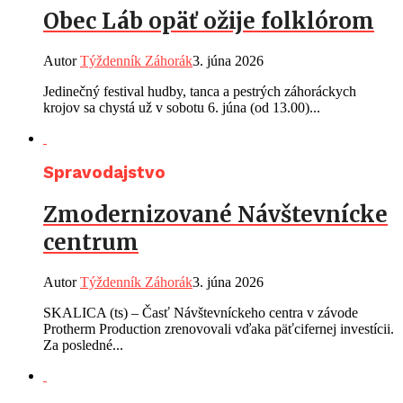
Obec Láb opäť ožije folklórom
Autor
Týždenník Záhorák
3. júna 2026
Jedinečný festival hudby, tanca a pestrých záhoráckych
krojov sa chystá už v sobotu 6. júna (od 13.00)...
Spravodajstvo
Zmodernizované Návštevnícke
centrum
Autor
Týždenník Záhorák
3. júna 2026
SKALICA (ts) – Časť Návštevníckeho centra v závode
Protherm Production zrenovovali vďaka päťcifernej investícii.
Za posledné...