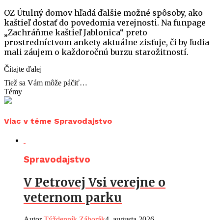
OZ Útulný domov hľadá ďalšie možné spôsoby, ako
kaštieľ dostať do povedomia verejnosti. Na funpage
„Zachráňme kaštieľ Jablonica“ preto
prostredníctvom ankety aktuálne zisťuje, či by ľudia
mali záujem o každoročnú burzu starožitností.
Čítajte ďalej
Tiež sa Vám môže páčiť…
Témy
Viac v téme Spravodajstvo
Spravodajstvo
V Petrovej Vsi verejne o
veternom parku
Autor
Týždenník Záhorák
4. augusta 2026