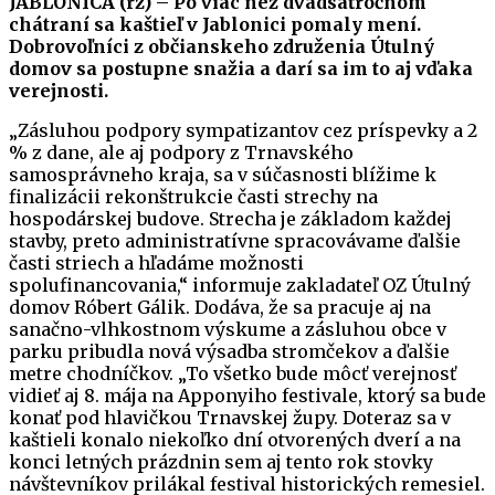
JABLONICA (rz) – Po viac než dvadsaťročnom
chátraní sa kaštieľ v Jablonici pomaly mení.
Dobrovoľníci z občianskeho združenia Útulný
domov sa postupne snažia a darí sa im to aj vďaka
verejnosti.
„Zásluhou podpory sympatizantov cez príspevky a 2
% z dane, ale aj podpory z Trnavského
samosprávneho kraja, sa v súčasnosti blížime k
finalizácii rekonštrukcie časti strechy na
hospodárskej budove. Strecha je základom každej
stavby, preto administratívne spracovávame ďalšie
časti striech a hľadáme možnosti
spolufinancovania,“ informuje zakladateľ OZ Útulný
domov Róbert Gálik. Dodáva, že sa pracuje aj na
sanačno-vlhkostnom výskume a zásluhou obce v
parku pribudla nová výsadba stromčekov a ďalšie
metre chodníčkov. „To všetko bude môcť verejnosť
vidieť aj 8. mája na Apponyiho festivale, ktorý sa bude
konať pod hlavičkou Trnavskej župy. Doteraz sa v
kaštieli konalo niekoľko dní otvorených dverí a na
konci letných prázdnin sem aj tento rok stovky
návštevníkov prilákal festival historických remesiel.