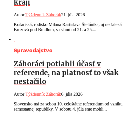
kraji
Autor
Týždenník Záhorák
21. júla 2026
Košariská, rodisko Milana Rastislava Štefánika, aj neďaleká
Brezová pod Bradlom, sa stanú od 21. a 25....
Spravodajstvo
Záhoráci potiahli účasť v
referende, na platnosť to však
nestačilo
Autor
Týždenník Záhorák
6. júla 2026
Slovensko má za sebou 10. celoštátne referendum od vzniku
samostatnej republiky. V sobotu 4. júla sme mohli...