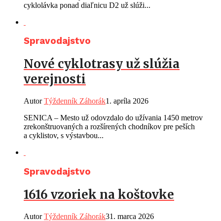
cyklolávka ponad diaľnicu D2 už slúži...
Spravodajstvo
Nové cyklotrasy už slúžia
verejnosti
Autor
Týždenník Záhorák
1. apríla 2026
SENICA – Mesto už odovzdalo do užívania 1450 metrov
zrekonštruovaných a rozšírených chodníkov pre peších
a cyklistov, s výstavbou...
Spravodajstvo
1616 vzoriek na koštovke
Autor
Týždenník Záhorák
31. marca 2026