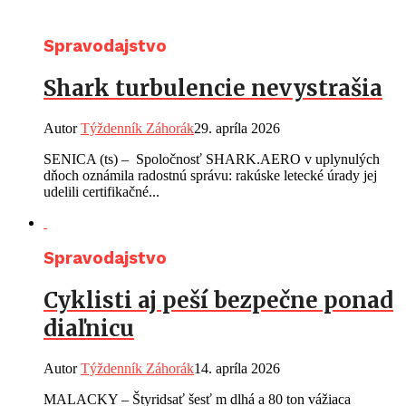
Spravodajstvo
Shark turbulencie nevystrašia
Autor
Týždenník Záhorák
29. apríla 2026
SENICA (ts) – Spoločnosť SHARK.AERO v uplynulých
dňoch oznámila radostnú správu: rakúske letecké úrady jej
udelili certifikačné...
Spravodajstvo
Cyklisti aj peší bezpečne ponad
diaľnicu
Autor
Týždenník Záhorák
14. apríla 2026
MALACKY – Štyridsať šesť m dlhá a 80 ton vážiaca