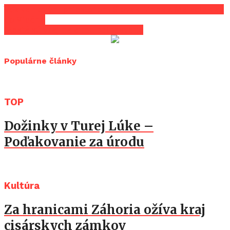
Vďaka novým priestorom Slovak Lines z Malaciek až
do Viedne
Mestá sú vraj na zimu pripravené
Populárne články
TOP
Dožinky v Turej Lúke –
Poďakovanie za úrodu
Kultúra
Za hranicami Záhoria ožíva kraj
cisárskych zámkov