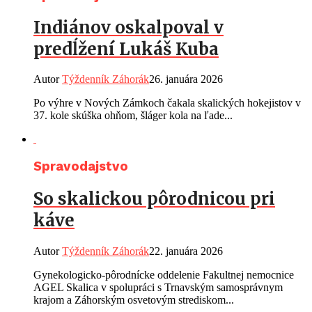
Indiánov oskalpoval v
predĺžení Lukáš Kuba
Autor
Týždenník Záhorák
26. januára 2026
Po výhre v Nových Zámkoch čakala skalických hokejistov v
37. kole skúška ohňom, šláger kola na ľade...
Spravodajstvo
So skalickou pôrodnicou pri
káve
Autor
Týždenník Záhorák
22. januára 2026
Gynekologicko-pôrodnícke oddelenie Fakultnej nemocnice
AGEL Skalica v spolupráci s Trnavským samosprávnym
krajom a Záhorským osvetovým strediskom...