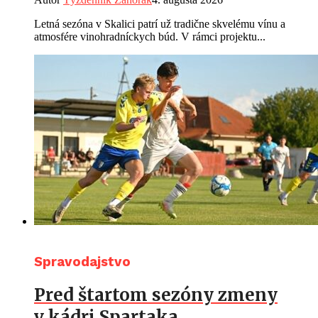
Letná sezóna v Skalici patrí už tradične skvelému vínu a
atmosfére vinohradníckych búd. V rámci projektu...
Spravodajstvo
Pred štartom sezóny zmeny
v kádri Spartaka