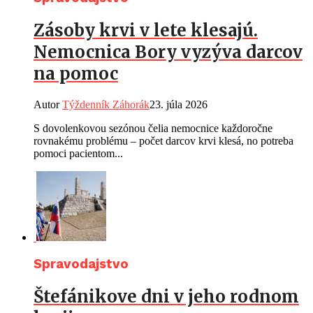
Zásoby krvi v lete klesajú.
Nemocnica Bory vyzýva darcov
na pomoc
Autor
Týždenník Záhorák
23. júla 2026
S dovolenkovou sezónou čelia nemocnice každoročne
rovnakému problému – počet darcov krvi klesá, no potreba
pomoci pacientom...
Spravodajstvo
Štefánikove dni v jeho rodnom