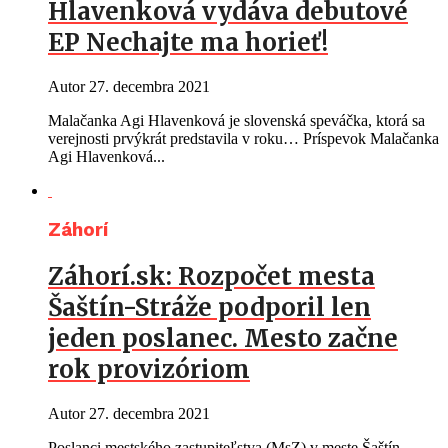
Hlavenková vydáva debutové
EP Nechajte ma horieť!
Autor
27. decembra 2021
Malačanka Agi Hlavenková je slovenská speváčka, ktorá sa
verejnosti prvýkrát predstavila v roku… Príspevok Malačanka
Agi Hlavenková...
Záhorí
Záhorí.sk: Rozpočet mesta
Šaštín-Stráže podporil len
jeden poslanec. Mesto začne
rok provizóriom
Autor
27. decembra 2021
Poslanci mestského zastupiteľstva (MsZ) v meste Šaštín-