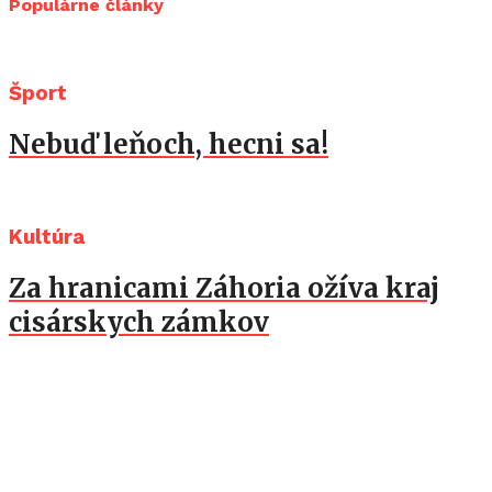
Populárne články
Šport
Nebuď leňoch, hecni sa!
Kultúra
Za hranicami Záhoria ožíva kraj
cisárskych zámkov