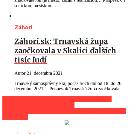
zriaďovateľom je mesto, začali s realizáciou… Príspevok V
senickom mestskom...
Záhorí
Záhorí.sk: Trnavská župa
zaočkovala v Skalici ďalších
tisíc ľudí
Autor
21. decembra 2021
Trnavský samosprávny kraj počas troch dní od 18. do 20.
decembra 2021… Príspevok Trnavská župa zaočkovala...
Psí útulok v Skalici je takmer neustále plný, s
venčením pomáhajú hokejisti
Muž sa vracal z oslavy, v Kunove skončilo jeho auto
na streche