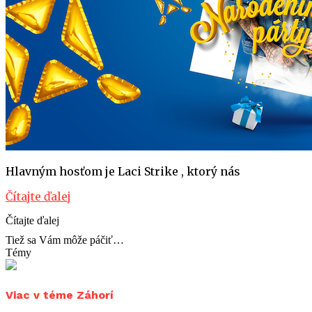
Hlavným hosťom je Laci Strike , ktorý nás
Čítajte ďalej
Čítajte ďalej
Tiež sa Vám môže páčiť…
Témy
Viac v téme Záhorí