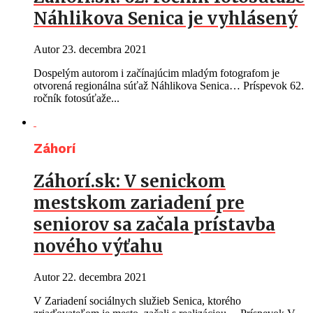
Náhlikova Senica je vyhlásený
Autor
23. decembra 2021
Dospelým autorom i začínajúcim mladým fotografom je
otvorená regionálna súťaž Náhlikova Senica… Príspevok 62.
ročník fotosúťaže...
Záhorí
Záhorí.sk: V senickom
mestskom zariadení pre
seniorov sa začala prístavba
nového výťahu
Autor
22. decembra 2021
V Zariadení sociálnych služieb Senica, ktorého