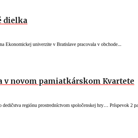
 dielka
a Ekonomickej univerzite v Bratislave pracovala v obchode...
ia v novom pamiatkárskom Kvartete
eho dedičstva regiónu prostredníctvom spoločenskej hry… Príspevok 2 pa