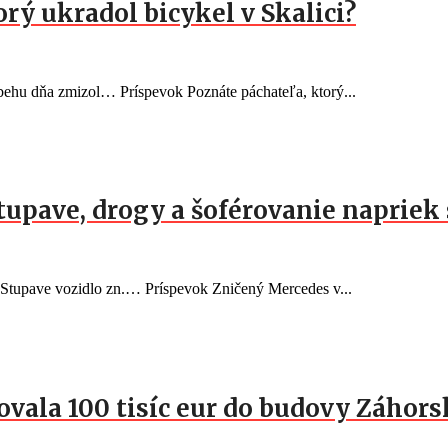
orý ukradol bicykel v Skalici?
behu dňa zmizol… Príspevok Poznáte páchateľa, ktorý...
Stupave, drogy a šoférovanie naprie
v Stupave vozidlo zn.… Príspevok Zničený Mercedes v...
vala 100 tisíc eur do budovy Záhorsk