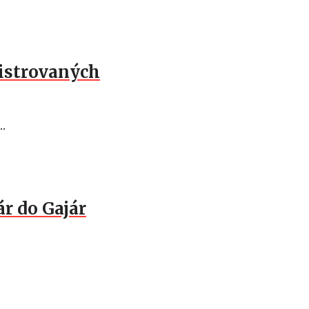
gistrovaných
..
ár do Gajár