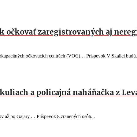
rok očkovať zaregistrovaných aj nere
okapacitných očkovacích centrách (VOC)… Príspevok V Skalici budú.
kuliach a policajná naháňačka z Lev
v až po Gajary.… Príspevok 8 zranených osôb...