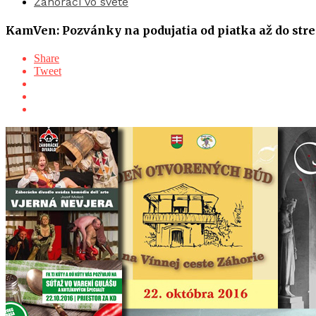
Záhoráci vo svete
KamVen: Pozvánky na podujatia od piatka až do str
Share
Tweet