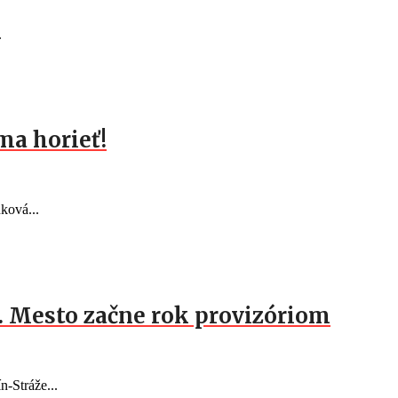
.
ma horieť!
ková...
c. Mesto začne rok provizóriom
n-Stráže...