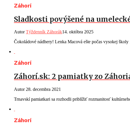
Záhorí
Sladkosti povýšené na umelecké
Autor
Týždenník Záhorák
14. októbra 2025
Čokoládové nádhery! Lenka Macová ešte počas vysokej školy n
Záhorí
Záhorí.sk: 2 pamiatky zo Záhor
Autor
28. decembra 2021
Trnavskí pamiatkari sa rozhodli priblížiť rozmanitosť kultúrn
Záhorí