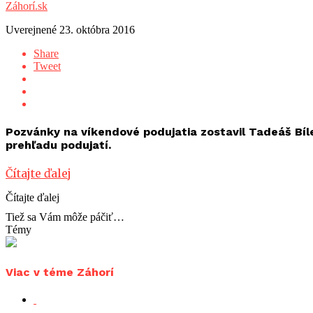
Záhorí.sk
Uverejnené
23. októbra 2016
Share
Tweet
Pozvánky na víkendové podujatia zostavil Tadeáš Bíl
prehľadu podujatí.
Čítajte ďalej
Čítajte ďalej
Tiež sa Vám môže páčiť…
Témy
Viac v téme Záhorí