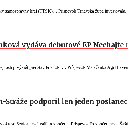
vský samosprávny kraj (TTSK)… Príspevok Trnavská župa investovala..
nková vydáva debutové EP Nechajte 
ejnosti prvýkrát predstavila v roku… Príspevok Malačanka Agi Hlaven
n-Stráže podporil len jeden poslane
 v okrese Senica neschválili rozpočet… Príspevok Rozpočet mesta Šaští