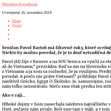
Miroslava Kovaríková
Uverejnené
26. novembra 2018
Share
Tweet
Seničan Pavol Bartoň má šikovné ruky, ktoré oceňujú
Niekto by možno povedal, že je to dosť netradičná 
Pavol (41) žije v Kunove a na SOU Senica sa vyučil za 
až do Vietnamu,“ prezrádza. Keď sa mu na Slovensku roz
z Vietnamu a ja som sa rozhodol, že ju využijem. Pred
povedal: A prečo nie práve Vietnam?,“ približuje Pavo
navštívil Grécko, Egypt či Škótsko. Je, samozrejme, ro
nám toľko nezostávalo. Niečo sme však predsa len stihl
Ako v raji…
Hlboké dojmy v ňom zanechala návšteva najväčšieho v
čisté, počasie nám prialo. Boli sme tam v máji, a v tom