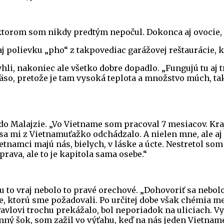
 ktorom som nikdy predtým nepočul. Dokonca aj ovocie, 
aj polievku „pho“ z takpovediac garážovej reštaurácie, 
yhli, nakoniec ale všetko dobre dopadlo. „Fungujú tu a
so, pretože je tam vysoká teplota a množstvo múch, tak
o Malajzie. „Vo Vietname som pracoval 7 mesiacov. Kraj
e sa mi z Vietnamuťažko odchádzalo. A nielen mne, ale 
ietnamci majú nás, bielych, v láske a úcte. Nestretol 
ava, ale to je kapitola sama osebe.“
u to vraj nebolo to pravé orechové. „Dohovoriť sa nebo
ce, ktorú sme požadovali. Po určitej dobe však chémia m
avlovi trochu prekážalo, bol neporiadok na uliciach. Vyv
íjemný šok, som zažil vo výťahu, keď na nás jeden Vietn