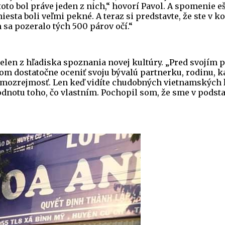
toto bol práve jeden z nich,“ hovorí Pavol. A spomenie e
miesta boli veľmi pekné. A teraz si predstavte, že ste v
 sa pozeralo tých 500 párov očí.“
len z hľadiska spoznania novej kultúry. „Pred svojím 
 som dostatočne oceniť svoju bývalú partnerku, rodinu,
amozrejmosť. Len keď vidíte chudobných vietnamských ľudí
dnotu toho, čo vlastním. Pochopil som, že sme v podstat