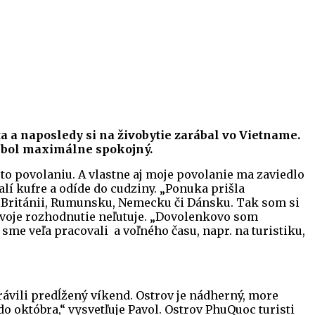
ta a naposledy si na živobytie zarábal vo Vietname.
k bol maximálne spokojný.
uto povolaniu. A vlastne aj moje povolanie ma zaviedlo
lí kufre a odíde do cudziny. „Ponuka prišla
ej Británii, Rumunsku, Nemecku či Dánsku. Tak som si
 Svoje rozhodnutie neľutuje. „Dovolenkovo som
 sme veľa pracovali a voľného času, napr. na turistiku,
vili predĺžený víkend. Ostrov je nádherný, more
do októbra,“ vysvetľuje Pavol. Ostrov PhuQuoc turisti