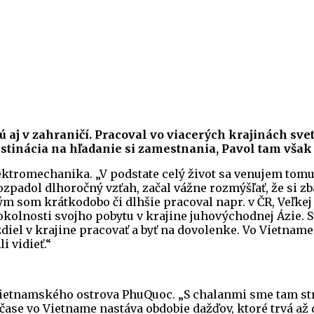
 aj v zahraničí. Pracoval vo viacerých krajinách sve
destinácia na hľadanie si zamestnania, Pavol tam vša
elektromechanika. „V podstate celý život sa venujem tom
padol dlhoročný vzťah, začal vážne rozmýšľať, že si zba
tým som krátkodobo či dlhšie pracoval napr. v ČR, Veľk
l okolnosti svojho pobytu v krajine juhovýchodnej Ázie.
zdiel v krajine pracovať a byť na dovolenke. Vo Vietname
i vidieť.“
ietnamského ostrova PhuQuoc. „S chalanmi sme tam strá
 čase vo Vietname nastáva obdobie dažďov, ktoré trvá až 