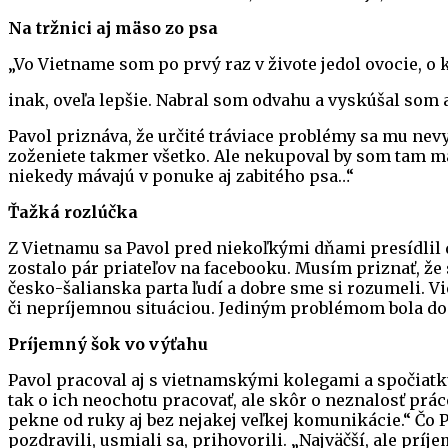
Na tržnici
aj mäso zo psa
„Vo Vietname som po prvý raz v živote jedol ovocie, o
inak, oveľa lepšie. Nabral som odvahu a vyskúšal som 
Pavol priznáva, že určité tráviace problémy sa mu nev
zoženiete takmer všetko. Ale nekupoval by som tam mä
niekedy mávajú v ponuke aj zabitého psa…“
Ťažká rozlúčka
Z Vietnamu sa Pavol pred niekoľkými dňami presídlil d
zostalo pár priateľov na facebooku. Musím priznať, ž
česko-šalianska parta ľudí a dobre sme si rozumeli. V
či nepríjemnou situáciou. Jediným problémom bola dopr
Príjemný šok
vo výťahu
Pavol pracoval aj s vietnamskými kolegami a spočiatk
tak o ich neochotu pracovať, ale skôr o neznalosť prá
pekne od ruky aj bez nejakej veľkej komunikácie.“ Čo P
pozdravili, usmiali sa, prihovorili. „Najväčší, ale pr