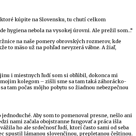
ktoré kúpite na Slovensku, tu chutí celkom
kde hygiena nebola na vysokej úrovni. Ale prežil som…“
j tržnice na naše pomery obrovských rozmerov, kde
že to mäso už na pohľad nevyzerá vábne. A žiaľ,
inu i miestnych ľudí som si obľúbil, dokonca mi
aj mojim kolegom – zišli sme sa tam taká záhorácko-
som sa tam počas môjho pobytu so žiadnou nebezpečnou
lo jednoduché. Aby som to pomenoval presne, nešlo ani
edzi nami začala obojstranne fungovať a práca išla
ážila ho ale srdečnosť ľudí, ktorí často sami od seba
amec spustil lámanou slovenčinou, prepletanou češtinou.