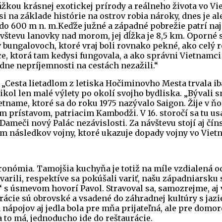
ážkou krásnej exotickej prírody a reálneho života vo V
i na základe histórie na ostrov robia nároky, dnes je a
do 600 m n. m.Keďže južné a západné pobrežie patrí naj
vštevu lanovky nad morom, jej dĺžka je 8,5 km. Oporné 
 bungalovoch, ktoré vraj boli rovnako pekné, ako celý re
e, ktorá tam kedysi fungovala, a ako správni Vietnamci
dne nepríjemnosti na cestách nezažili.“
Cesta lietadlom z letiska Hočiminovho Mesta trvala i
kol len malé výlety po okolí svojho bydliska. „Býval
tname, ktoré sa do roku 1975 nazývalo Saigon. Žije v ňo
 prístavom, patriacim Kambodži. V 16. storočí sa tu usa
ameči nový Palác nezávislosti. Za návštevu stojí aj čín
m následkov vojny, ktoré ukazuje dopady vojny vo Viet
onómia. Tamojšia kuchyňa je totiž na míle vzdialená od t
arili, respektíve sa pokúšali variť, našu západniarsku s
 s úsmevom hovorí Pavol. Stravoval sa, samozrejme, aj 
urácie sú obrovské a vsadené do záhradnej kultúry s ja
nápojov aj jedla bola pre mňa prijateľná, ale pre domo
a to má, jednoducho ide do reštaurácie.