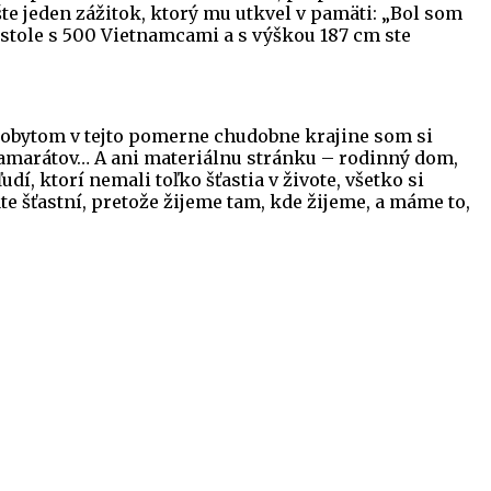
šte jeden zážitok, ktorý mu utkvel v pamäti: „Bol som
 kostole s 500 Vietnamcami a s výškou 187 cm ste
pobytom v tejto pomerne chudobne krajine som si
 kamarátov… A ani materiálnu stránku – rodinný dom,
, ktorí nemali toľko šťastia v živote, všetko si
e šťastní, pretože žijeme tam, kde žijeme, a máme to,