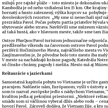
milujú pre rajské pláže – toto miesto je dokonalou uk
Kambodža je od neho vzdialená len 15 km. Obe krajiny s
hornatý a husto zalesnený, výška kopcov sa pohybuje 
dovolenkových rezortov. „My sme si nenechali ujsť ná
prezrádza Pavol. Počas pobytu partia priateľov bývala v
ubytovanie alebo strava. Navštívili sme múzeum väznic
až taká hustá, ako v hlavnom meste, takže sme tam žia
Ostrov PhuQuocPavol turistom jednoznačne odporúča. „
predĺženého víkendu na čarovnom ostrove Pavol podni
periférii Hočiminovho Mesta, najväčšieho mesta vo Vie
Zaujímavosťou je, že pôvodne bolo toto mesto iba malým
V meste sa nachádzajú krásne pagody, Katedrála NotreD
sú čínske chrámy, pagody i mešita. Mesto má aj Múzeu
Reštaurácie
s jazierkami
Samostatná kapitola pobytu vo Vietname je určite gastr
pracujem. Našťastie nám, Európanom, vyšli v ústrety a v
som to nazval ,európske jedlo s nádychom Vietnamu,´“
kvalitou jedla aj peknými priestormi. „Niektoré rešta
smädu som si väčšinou vyberal džús alebo vodu – cena 
hovorí Pavol. Zároveň dodáva, že Vietnam žije, a kto n