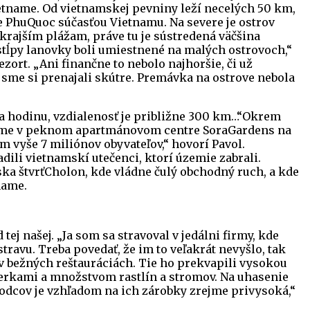
ietname. Od vietnamskej pevniny leží necelých 50 km,
le PhuQuoc súčasťou Vietnamu. Na severe je ostrov
krajším plážam, práve tu je sústredená väčšina
stĺpy lanovky boli umiestnené na malých ostrovoch,“
zort. „Ani finančne to nebolo najhoršie, či už
 sme si prenajali skútre. Premávka na ostrove nebola
ba hodinu, vzdialenosť je približne 300 km…“Okrem
i sme v peknom apartmánovom centre SoraGardens na
m vyše 7 miliónov obyvateľov,“ hovorí Pavol.
dili vietnamskí utečenci, ktorí územie zabrali.
ska štvrťCholon, kde vládne čulý obchodný ruch, a kde
name.
ej našej. „Ja som sa stravoval v jedálni firmy, kde
travu. Treba povedať, že im to veľakrát nevyšlo, tak
v bežných reštauráciách. Tie ho prekvapili vysokou
zierkami a množstvom rastlín a stromov. Na uhasenie
rodcov je vzhľadom na ich zárobky zrejme privysoká,“