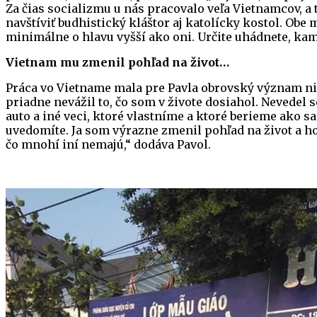
Za čias socializmu u nás pracovalo veľa Vietnamcov, a 
navštíviť budhistický kláštor aj katolícky kostol. Obe 
minimálne o hlavu vyšší ako oni. Určite uhádnete, kam
Vietnam mu zmenil
pohľad na život…
Práca vo Vietname mala pre Pavla obrovský význam nie
priadne nevážil to, čo som v živote dosiahol. Nevedel
auto a iné veci, ktoré vlastníme a ktoré berieme ako s
uvedomíte. Ja som výrazne zmenil pohľad na život a ho
čo mnohí iní nemajú,“ dodáva Pavol.