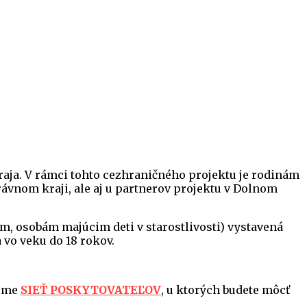
aja. V rámci tohto cezhraničného projektu je rodinám
vnom kraji, ale aj u partnerov projektu v Dolnom
m, osobám majúcim deti v starostlivosti) vystavená
 vo veku do 18 rokov.
jeme
SIEŤ POSKYTOVATEĽOV
, u ktorých budete môcť