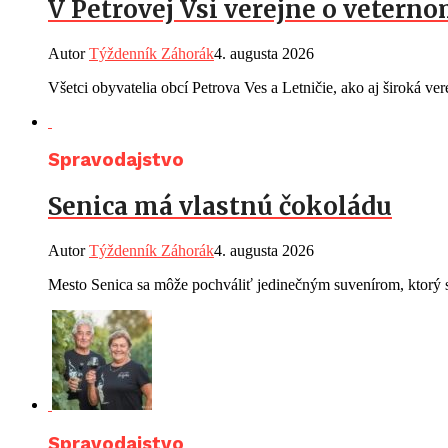
V Petrovej Vsi verejne o vetern
Autor
Týždenník Záhorák
4. augusta 2026
Všetci obyvatelia obcí Petrova Ves a Letničie, ako aj široká ve
Spravodajstvo
Senica má vlastnú čokoládu
Autor
Týždenník Záhorák
4. augusta 2026
Mesto Senica sa môže pochváliť jedinečným suvenírom, ktorý s
Spravodajstvo