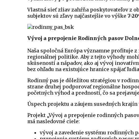
Vlastná sieť zliav zahŕňa poskytovateľov z o
subjektov sú zľavy najčastejšie vo výške
7-2
Vývoj a prepojenie Rodinných pasov Dol
Naša spoločná Európa významne profituje z ro
regionálnej politike. Aby z tejto výhody mo
skúseností a nápadov, ako aj vývoj inovatív
bez ohľadu na existujúce hranice spájať ľudi
Rodinný pas je dôležitou stratégiou v rodinn
strane druhej podporovať regionálne hospodá
početných výhod a predností, čo sa prejavuje
Úspech projektu a záujem susedných krajín 
Projekt „Vývoj a prepojenie rodinných pas
má nasledovné ciele:
vývoj a zavedenie systému rodinných p
prepojenie systému rodinných pasov m