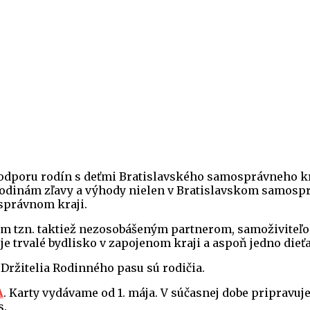
odporu rodín s deťmi Bratislavského samosprávneho kr
odinám zľavy a výhody nielen v Bratislavskom samosprá
právnom kraji.
ým tzn. taktiež nezosobášeným partnerom, samoživiteľo
e trvalé bydlisko v zapojenom kraji a aspoň jedno dieťa
. Držitelia Rodinného pasu sú rodičia.
A
. Karty vydávame od 1. mája. V súčasnej dobe pripravu
s.