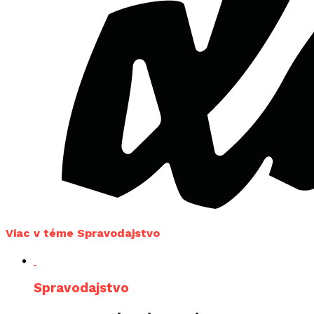
Viac v téme Spravodajstvo
Spravodajstvo