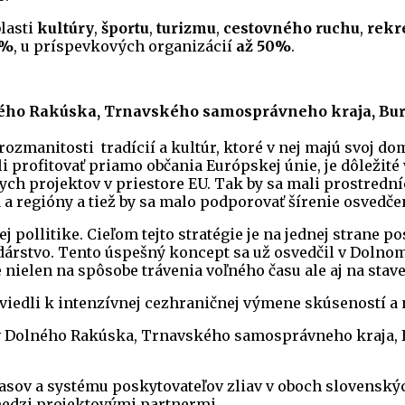
blasti
kultúry
,
športu
,
turizmu
,
cestovného ruchu
,
rekr
0%
, u príspevkových organizácií
až
50%
.
ného Rakúska, Trnavského samosprávneho kraja, Bu
zmanitosti tradícií a kultúr, ktoré v nej majú svoj dom
hli profitovať priamo občania Európskej únie, je dôlež
nych projektov v priestore EU. Tak by sa mali prostred
a a regióny a tiež by sa malo podporovať šírenie osvedče
ej pollitike. Cieľom tejto stratégie je na jednej stran
rstvo. Tento úspešný koncept sa už osvedčil v Dolnom R
 nielen na spôsobe trávenia voľného času ale aj na stav
viedli k intenzívnej cezhraničnej výmene skúseností a 
ov Dolného Rakúska, Trnavského samosprávneho kraja,
asov a systému poskytovateľov zliav v oboch slovenský
edzi projektovými partnermi