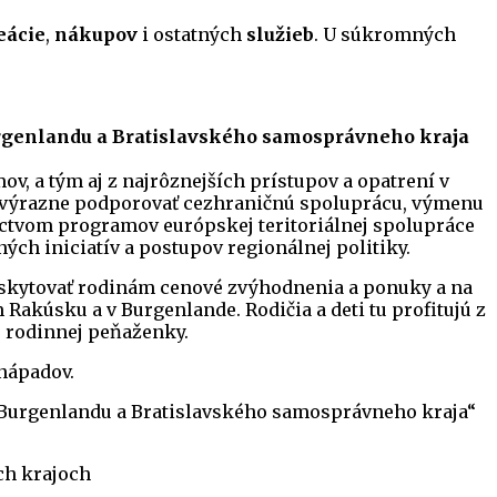
eácie
,
nákupov
i ostatných
služieb
. U súkromných
rgenlandu a Bratislavského samosprávneho kraja
ov, a tým aj z najrôznejších prístupov a opatrení v
ité výrazne podporovať cezhraničnú spoluprácu, výmenu
níctvom programov európskej teritoriálnej spolupráce
ných iniciatív a postupov regionálnej politiky.
e poskytovať rodinám cenové zvýhodnenia a ponuky a na
akúsku a v Burgenlande. Rodičia a deti tu profitujú z
e rodinnej peňaženky.
nápadov.
 Burgenlandu a Bratislavského samosprávneho kraja“
ch krajoch