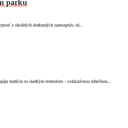
om parku
rejnosť z okolitých dotknutých samospráv, sú...
pája tradíciu so sladkým remeslom – exkluzívnou mliečnou...