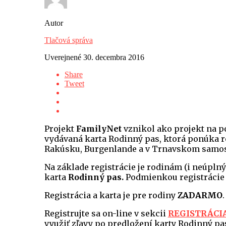
Autor
Tlačová správa
Uverejnené
30. decembra 2016
Share
Tweet
Projekt
FamilyNet
vznikol ako projekt na p
vydávaná karta Rodinný pas, ktorá ponúka r
Rakúsku, Burgenlande a v Trnavskom samos
Na základe registrácie je rodinám (i neúpln
karta
Rodinný pas.
Podmienkou registrácie j
Registrácia a karta je pre rodiny
ZADARMO
Registrujte sa on-line v sekcii
REGISTRÁCI
využiť zľavy po predložení karty Rodinný pa