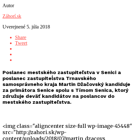
Autor
Záhorí.sk
Uverejnené
5. júla 2018
Share
Tweet
Poslanec mestského zastupiteľstva v Senici a
poslanec zastupiteĺstva Trnavského
samosprávneho kraja Martin Džačovský kandiduje
za primátora Senice spolu s Tímom Senica, ktorý
združuje deväť kandidátov na poslancov do
mestského zastupiteľstva.
<img class="aligncenter size-full wp-image-45448"
src="http://zahori.sk/wp-
content/uploads/2018/07/martin_dzacovs