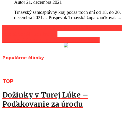
Autor
21. decembra 2021
Trnavský samosprávny kraj počas troch dní od 18. do 20.
decembra 2021… Príspevok Trnavská župa zaočkovala...
Gazárka nie je vhodná na kúpanie. Pozrite si ktoré
jazerá prešli kontrolou
13 tipov #KamVen na Záhorí tento víkend
Populárne články
TOP
Dožinky v Turej Lúke –
Poďakovanie za úrodu