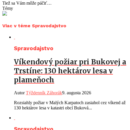
Tiež sa Vám môže páčiť…
Témy
Viac v téme Spravodajstvo
Spravodajstvo
Víkendový požiar pri Bukovej a
Trstíne: 130 hektárov lesa v
plameňoch
Autor
Týždenník Záhorák
9. augusta 2026
Rozsiahly požiar v Malých Karpatoch zasiahol cez víkend až
130 hektárov lesa v katastri obcí Buková...
Spravodajstvo