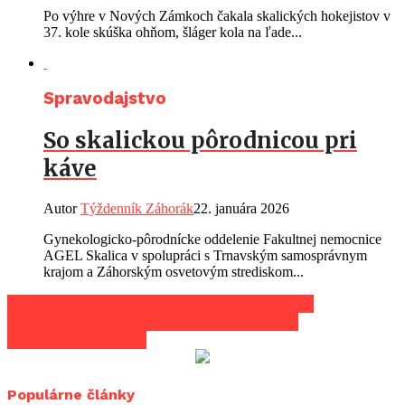
Po výhre v Nových Zámkoch čakala skalických hokejistov v
37. kole skúška ohňom, šláger kola na ľade...
Spravodajstvo
So skalickou pôrodnicou pri
káve
Autor
Týždenník Záhorák
22. januára 2026
Gynekologicko-pôrodnícke oddelenie Fakultnej nemocnice
AGEL Skalica v spolupráci s Trnavským samosprávnym
krajom a Záhorským osvetovým strediskom...
Seničanov rozčuľuje dlhé čakanie na pošte
V malackom kaštieli prichádzajú na rad
reprezentačné sály
Populárne články