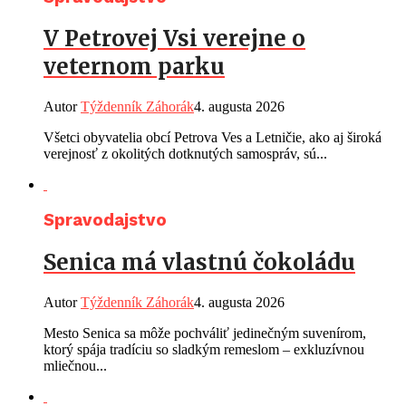
V Petrovej Vsi verejne o
veternom parku
Autor
Týždenník Záhorák
4. augusta 2026
Všetci obyvatelia obcí Petrova Ves a Letničie, ako aj široká
verejnosť z okolitých dotknutých samospráv, sú...
Spravodajstvo
Senica má vlastnú čokoládu
Autor
Týždenník Záhorák
4. augusta 2026
Mesto Senica sa môže pochváliť jedinečným suvenírom,
ktorý spája tradíciu so sladkým remeslom – exkluzívnou
mliečnou...