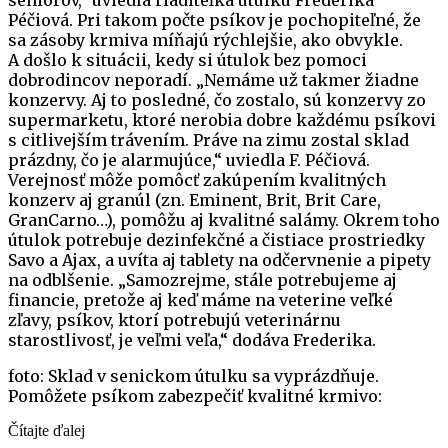
Péčiová. Pri takom počte psíkov je pochopiteľné, že
sa zásoby krmiva míňajú rýchlejšie, ako obvykle.
A došlo k situácii, kedy si útulok bez pomoci
dobrodincov neporadí. „Nemáme už takmer žiadne
konzervy. Aj to posledné, čo zostalo, sú konzervy zo
supermarketu, ktoré nerobia dobre každému psíkovi
s citlivejším trávením. Práve na zimu zostal sklad
prázdny, čo je alarmujúce,“ uviedla F. Péčiová.
Verejnosť môže pomôcť zakúpením kvalitných
konzerv aj granúl (zn. Eminent, Brit, Brit Care,
GranCarno…), pomôžu aj kvalitné salámy. Okrem toho
útulok potrebuje dezinfekčné a čistiace prostriedky
Savo a Ajax, a uvíta aj tablety na odčervnenie a pipety
na odblšenie. „Samozrejme, stále potrebujeme aj
financie, pretože aj keď máme na veterine veľké
zľavy, psíkov, ktorí potrebujú veterinárnu
starostlivosť, je veľmi veľa,“ dodáva Frederika.
foto: Sklad v senickom útulku sa vyprázdňuje.
Pomôžete psíkom zabezpečiť kvalitné krmivo:
Čítajte ďalej