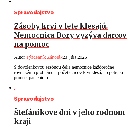
Spravodajstvo
Zásoby krvi v lete klesajú.
Nemocnica Bory vyzýva darcov
na pomoc
Autor
Týždenník Záhorák
23. júla 2026
S dovolenkovou sezónou čelia nemocnice každoročne
rovnakému problému – počet darcov krvi klesá, no potreba
pomoci pacientom...
Spravodajstvo
Štefánikove dni v jeho rodnom
kraji