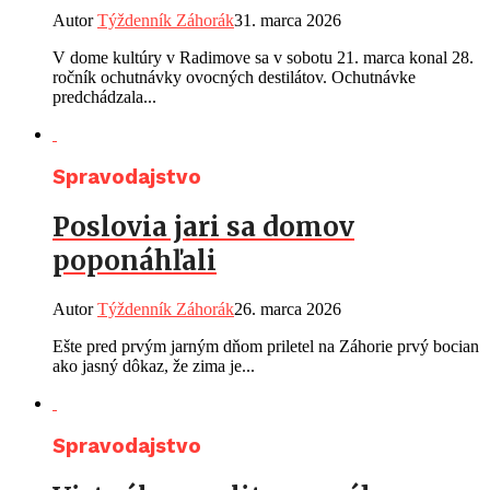
Autor
Týždenník Záhorák
31. marca 2026
V dome kultúry v Radimove sa v sobotu 21. marca konal 28.
ročník ochutnávky ovocných destilátov. Ochutnávke
predchádzala...
Spravodajstvo
Poslovia jari sa domov
poponáhľali
Autor
Týždenník Záhorák
26. marca 2026
Ešte pred prvým jarným dňom priletel na Záhorie prvý bocian
ako jasný dôkaz, že zima je...
Spravodajstvo