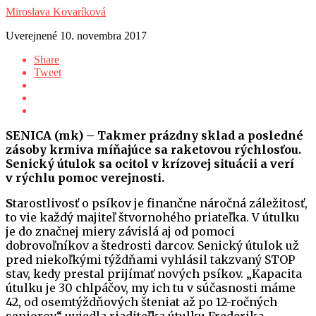
Miroslava Kovaríková
Uverejnené
10. novembra 2017
Share
Tweet
SENICA (mk) – Takmer prázdny sklad a posledné
zásoby krmiva míňajúce sa raketovou rýchlosťou.
Senický útulok sa ocitol v krízovej situácii a verí
v rýchlu pomoc verejnosti.
S
tarostlivosť o psíkov je finančne náročná záležitosť,
to vie každý majiteľ štvornohého priateľka. V útulku
je do značnej miery závislá aj od pomoci
dobrovoľníkov a štedrosti darcov. Senický útulok už
pred niekoľkými týždňami vyhlásil takzvaný STOP
stav, kedy prestal prijímať nových psíkov. „Kapacita
útulku je 30 chlpáčov, my ich tu v súčasnosti máme
42, od osemtýždňových šteniat až po 12-ročných
seniorov,“ uviedla riaditeľka útulku Frederika