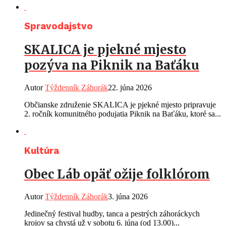
Spravodajstvo
SKALICA je pjekné mjesto
pozýva na Piknik na Baťáku
Autor
Týždenník Záhorák
22. júna 2026
Občianske združenie SKALICA je pjekné mjesto pripravuje
2. ročník komunitného podujatia Piknik na Baťáku, ktoré sa...
Kultúra
Obec Láb opäť ožije folklórom
Autor
Týždenník Záhorák
3. júna 2026
Jedinečný festival hudby, tanca a pestrých záhoráckych
krojov sa chystá už v sobotu 6. júna (od 13.00)...