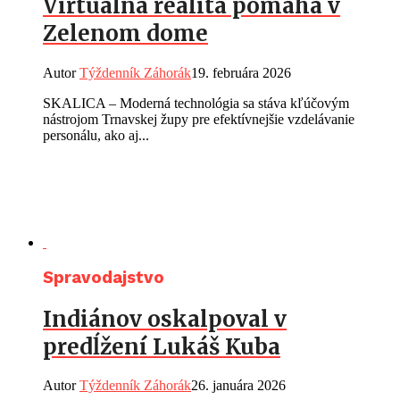
Virtuálna realita pomáha v
Zelenom dome
Autor
Týždenník Záhorák
19. februára 2026
SKALICA – Moderná technológia sa stáva kľúčovým
nástrojom Trnavskej župy pre efektívnejšie vzdelávanie
personálu, ako aj...
Spravodajstvo
Indiánov oskalpoval v
predĺžení Lukáš Kuba
Autor
Týždenník Záhorák
26. januára 2026