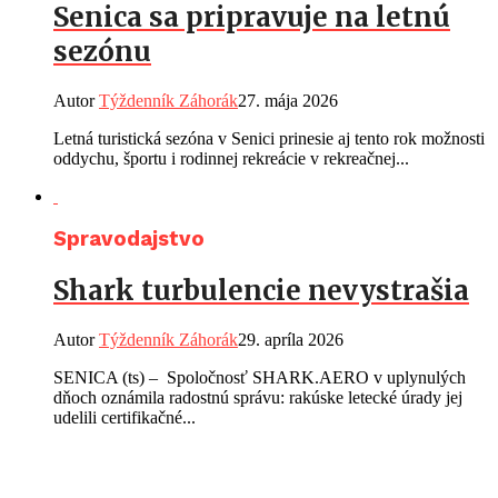
Senica sa pripravuje na letnú
sezónu
Autor
Týždenník Záhorák
27. mája 2026
Letná turistická sezóna v Senici prinesie aj tento rok možnosti
oddychu, športu i rodinnej rekreácie v rekreačnej...
Spravodajstvo
Shark turbulencie nevystrašia
Autor
Týždenník Záhorák
29. apríla 2026
SENICA (ts) – Spoločnosť SHARK.AERO v uplynulých
dňoch oznámila radostnú správu: rakúske letecké úrady jej
udelili certifikačné...