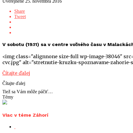
Uverejnené
25. novembra 2016
Share
Tweet
V sobotu (19.11) sa v centre voľného času v Malacká
<img class="alignnone size-full wp-image-38046" src
cvc.jpg" alt="stretnutie-kruzku-spoznavame-zahorie
Čítajte ďalej
Čítajte ďalej
Tiež sa Vám môže páčiť…
Témy
Viac v téme Záhorí