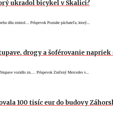
orý ukradol bicykel v Skalici?
behu dňa zmizol… Príspevok Poznáte páchateľa, ktorý...
Stupave, drogy a šoférovanie naprie
v Stupave vozidlo zn.… Príspevok Zničený Mercedes v...
vala 100 tisíc eur do budovy Záhorsk