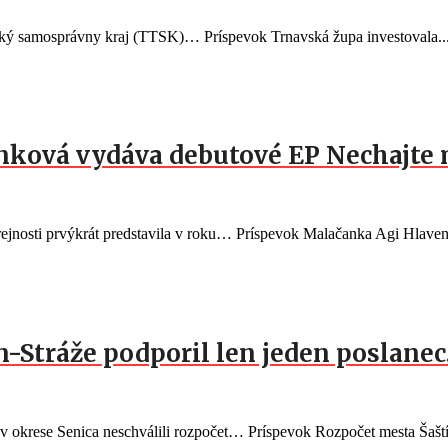
vský samosprávny kraj (TTSK)… Príspevok Trnavská župa investovala..
nková vydáva debutové EP Nechajte 
ejnosti prvýkrát predstavila v roku… Príspevok Malačanka Agi Hlaven
n-Stráže podporil len jeden poslane
 v okrese Senica neschválili rozpočet… Príspevok Rozpočet mesta Šaští