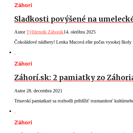
Záhorí
Sladkosti povýšené na umelecké
Autor
Týždenník Záhorák
14. októbra 2025
Čokoládové nádhery! Lenka Macová ešte počas vysokej školy n
Záhorí
Záhorí.sk: 2 pamiatky zo Záhor
Autor
28. decembra 2021
Trnavskí pamiatkari sa rozhodli priblížiť rozmanitosť kultúrn
Záhorí