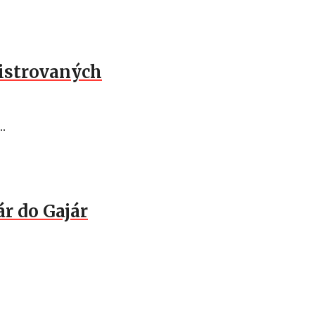
gistrovaných
..
ár do Gajár