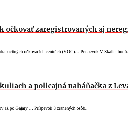
rok očkovať zaregistrovaných aj nere
okapacitných očkovacích centrách (VOC)… Príspevok V Skalici budú.
kuliach a policajná naháňačka z Lev
v až po Gajary.… Príspevok 8 zranených osôb...