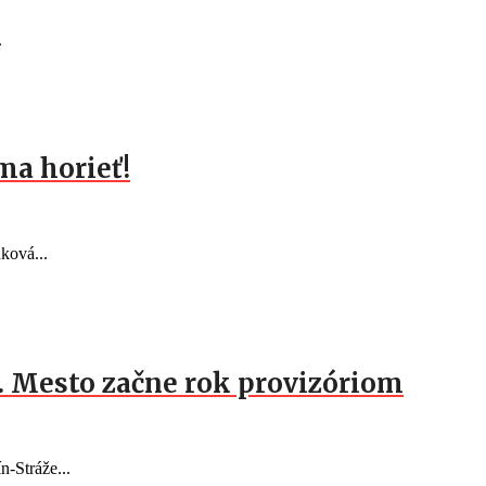
.
ma horieť!
ková...
c. Mesto začne rok provizóriom
n-Stráže...