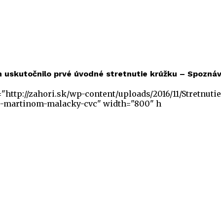
ch uskutočnilo prvé úvodné stretnutie krúžku – Spozn
="http://zahori.sk/wp-content/uploads/2016/11/Stretn
-s-martinom-malacky-cvc" width="800" h