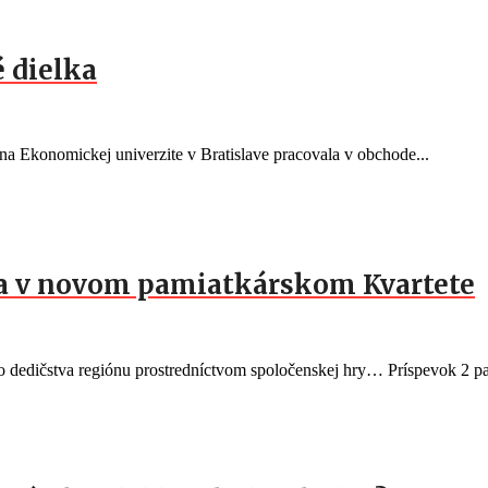
 dielka
a Ekonomickej univerzite v Bratislave pracovala v obchode...
ia v novom pamiatkárskom Kvartete
eho dedičstva regiónu prostredníctvom spoločenskej hry… Príspevok 2 pa