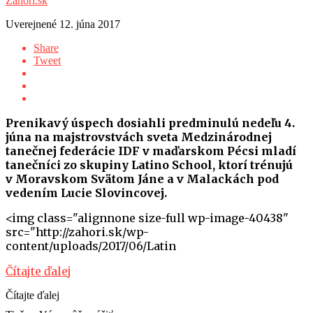
Záhorí.sk
Uverejnené
12. júna 2017
Share
Tweet
Prenikavý úspech dosiahli predminulú nedeľu 4.
júna na majstrovstvách sveta Medzinárodnej
tanečnej federácie IDF v maďarskom Pécsi mladí
tanečníci zo skupiny Latino School, ktorí trénujú
v Moravskom Svätom Jáne a v Malackách pod
vedením Lucie Slovincovej.
<img class="alignnone size-full wp-image-40438"
src="http://zahori.sk/wp-
content/uploads/2017/06/Latin
Čítajte ďalej
Čítajte ďalej