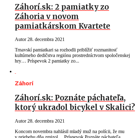
Záhorí.sk: 2 pamiatky zo
Záhoria v novom
pamiatkárskom Kvartete
Autor
28. decembra 2021
Trnavskí pamiatkari sa rozhodli priblížiť rozmanitosť
kultúrneho dedičstva regiónu prostredníctvom spoločenskej
hry… Príspevok 2 pamiatky zo...
Záhorí
Záhorí.sk: Poznáte páchateľa,
ktorý ukradol bicykel v Skalici?
Autor
28. decembra 2021
Koncom novembra nahlásil mladý muž na polícii, že mu
v priebehu dňa zmizol… Príspevok Poznáte páchateľa,