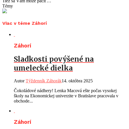
Tiež sa Vám môže páčiť…
Témy
Viac v téme Záhorí
Záhorí
Sladkosti povýšené na
umelecké dielka
Autor
Týždenník Záhorák
14. októbra 2025
Čokoládové nádhery! Lenka Macová ešte počas vysokej
školy na Ekonomickej univerzite v Bratislave pracovala v
obchode...
Záhorí