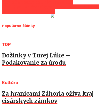
play-off o postup do 1. slovenskej ligy
Úžasný postup druholigových družstiev z Malaciek
do 1. Bowlingovej ligy západ
Populárne články
TOP
Dožinky v Turej Lúke –
Poďakovanie za úrodu
Kultúra
Za hranicami Záhoria ožíva kraj
cisárskych zámkov