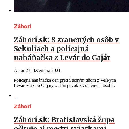
Záhorí
Záhorí.sk: 8 zranených osôb v
Sekuliach a policajná
naháňačka z Levár do Gajár
Autor
27. decembra 2021
Policajná naháňačka deň pred Štedrým dňom z Veľkých
Levárov až po Gajary.… Príspevok 8 zranených osôb...
Záhorí
Záhorí.sk: Bratislavská župa
očkuje aj medzi sviatkami