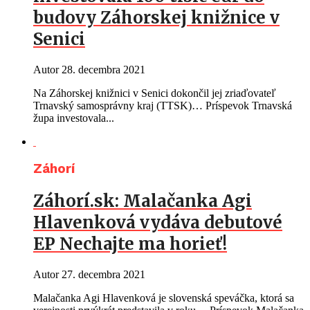
budovy Záhorskej knižnice v
Senici
Autor
28. decembra 2021
Na Záhorskej knižnici v Senici dokončil jej zriaďovateľ
Trnavský samosprávny kraj (TTSK)… Príspevok Trnavská
župa investovala...
Záhorí
Záhorí.sk: Malačanka Agi
Hlavenková vydáva debutové
EP Nechajte ma horieť!
Autor
27. decembra 2021
Malačanka Agi Hlavenková je slovenská speváčka, ktorá sa