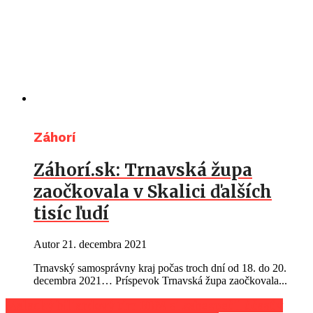
Záhorí
Záhorí.sk: Trnavská župa
zaočkovala v Skalici ďalších
tisíc ľudí
Autor
21. decembra 2021
Trnavský samosprávny kraj počas troch dní od 18. do 20.
decembra 2021… Príspevok Trnavská župa zaočkovala...
Malacký biliardový tím BBM si zabezpečil účasť v