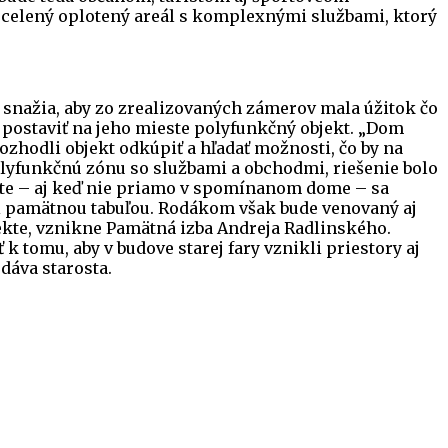
to ucelený oplotený areál s komplexnými službami, ktorý
 snažia, aby zo zrealizovaných zámerov mala úžitok čo
a postaviť na jeho mieste polyfunkčný objekt. „Dom
ozhodli objekt odkúpiť a hľadať možnosti, čo by na
polyfunkčnú zónu so službami a obchodmi, riešenie bolo
este – aj keď nie priamo v spomínanom dome – sa
li pamätnou tabuľou. Rodákom však bude venovaný aj
bjekte, vznikne Pamätná izba Andreja Radlinského.
tomu, aby v budove starej fary vznikli priestory aj
dáva starosta.