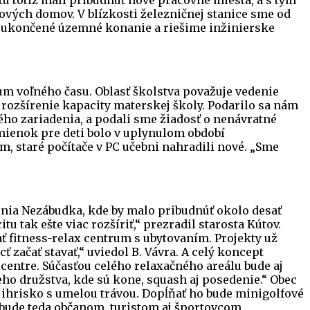
vých domov. V blízkosti železničnej stanice sme od
e ukončené územné konanie a riešime inžinierske
um voľného času. Oblasť školstva považuje vedenie
i rozšírenie kapacity materskej školy. Podarilo sa nám
ho zariadenia, a podali sme žiadosť o nenávratné
dmienok pre deti bolo v uplynulom období
m, staré počítače v PC učebni nahradili nové. „Sme
enia Nezábudka, kde by malo pribudnúť okolo desať
 tak ešte viac rozšíriť,“ prezradil starosta Kútov.
vať fitness-relax centrum s ubytovaním. Projekty už
ačať stavať,“ uviedol B. Vávra. A celý koncept
v centre. Súčasťou celého relaxačného areálu bude aj
ho družstva, kde sú kone, squash aj posedenie.“ Obec
 ihrisko s umelou trávou. Dopĺňať ho bude minigolfové
 bude teda občanom, turistom aj športovcom