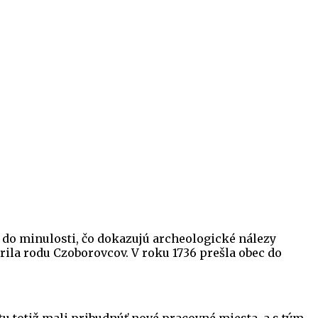
 do minulosti, čo dokazujú archeologické nálezy
ila rodu Czoborovcov. V roku 1736 prešla obec do
 tu totiž mali pribudnúť nové pracovné miesta, a s tým