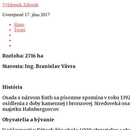
Týždenník Záhorák
Uverejnené
17. júna 2017
Share
Tweet
Rozloha: 2716 ha
Starosta: Ing. Branislav Vávra
História
Osada s názvom Kuth sa písomne spomína v roku 1392. P
osídlenia z doby kamennej i bronzovej. Stredoveká os
majetku Habsburgovcov.
Obyvatelia a bývanie
V súčasnosti v Kútoch žije okolo 4000 obyvateľov a obe