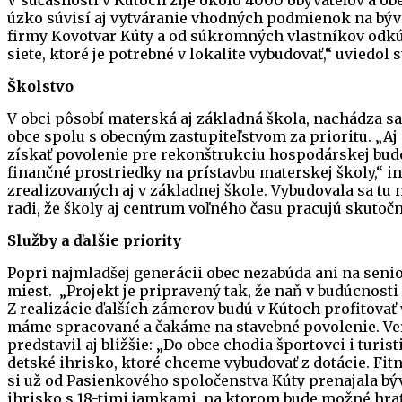
úzko súvisí aj vytváranie vhodných podmienok na býv
firmy Kovotvar Kúty a od súkromných vlastníkov odkúp
siete, ktoré je potrebné v lokalite vybudovať,“ uviedol 
Školstvo
V obci pôsobí materská aj základná škola, nachádza sa
obce spolu s obecným zastupiteľstvom za prioritu. „Aj 
získať povolenie pre rekonštrukciu hospodárskej budo
finančné prostriedky na prístavbu materskej školy,“ 
zrealizovaných aj v základnej škole. Vybudovala sa tu 
radi, že školy aj centrum voľného času pracujú skutočn
Služby a ďalšie priority
Popri najmladšej generácii obec nezabúda ani na seni
miest. „Projekt je pripravený tak, že naň v budúcnosti
Z realizácie ďalších zámerov budú v Kútoch profitovať 
máme spracované a čakáme na stavebné povolenie. Verí
predstavil aj bližšie: „Do obce chodia športovci i turi
detské ihrisko, ktoré chceme vybudovať z dotácie. Fi
si už od Pasienkového spoločenstva Kúty prenajala bý
ihrisko s 18-timi jamkami, na ktorom bude možné hrať