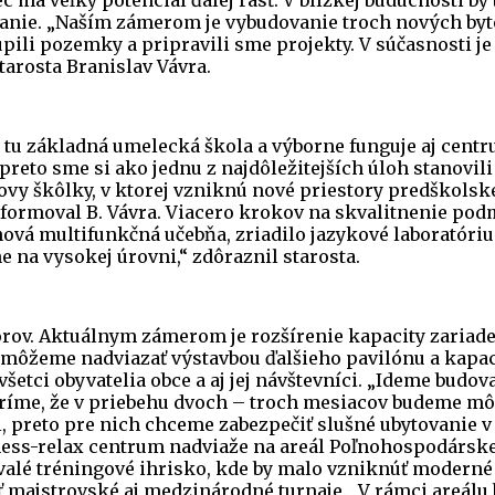
anie. „Naším zámerom je vybudovanie troch nových byto
ili pozemky a pripravili sme projekty. V súčasnosti j
starosta Branislav Vávra.
 tu základná umelecká škola a výborne funguje aj centr
preto sme si ako jednu z najdôležitejších úloh stanovil
vy škôlky, v ktorej vzniknú nové priestory predškolské
informoval B. Vávra. Viacero krokov na skvalitnenie po
nová multifunkčná učebňa, zriadilo jazykové laboratóriu
e na vysokej úrovni,“ zdôraznil starosta.
orov. Aktuálnym zámerom je rozšírenie kapacity zariad
 môžeme nadviazať výstavbou ďalšieho pavilónu a kapacitu
všetci obyvatelia obce a aj jej návštevníci. „Ideme budo
me, že v priebehu dvoch – troch mesiacov budeme môcť z
sti, preto pre nich chceme zabezpečiť slušné ubytovanie 
tness-relax centrum nadviaže na areál Poľnohospodárske
valé tréningové ihrisko, kde by malo vzniknúť moderné
 majstrovské aj medzinárodné turnaje. „V rámci areálu