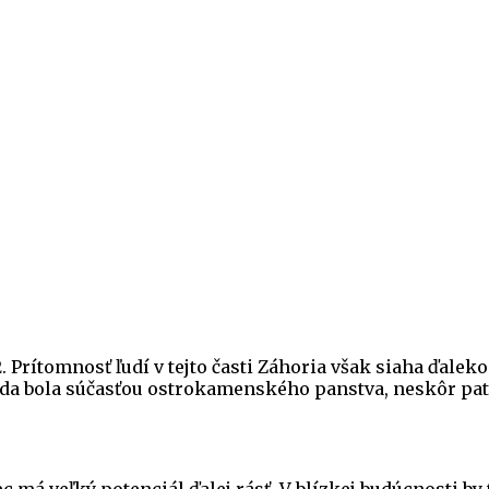
rítomnosť ľudí v tejto časti Záhoria však siaha ďaleko
ada bola súčasťou ostrokamenského panstva, neskôr patr
c má veľký potenciál ďalej rásť. V blízkej budúcnosti by