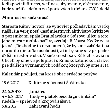
k dispozícii fitness, wellnes, ubytovanie, občerstveni
bude slúžiť aj deťom zo športových krúžkov CVČ,“ dodá
Minulosť vs súčasnosť
Starosta Kútov hovorí, že vyhovieť požiadavkám všetk
najširšia verejnosť. Časť miestnych aktivistov kritiz
s pozemkami spája Bratislavskú a Štúrovu ulicu a toto
jeho mieste mohlo byť,“ vysvetľuje B. Vávra. Keďže zo
jasné. „Rozhodne to neznamená, že by sme zabúdali na
narodilo niekoľko osobností, a tie by sme si v prípa
ďalší priestor v obci. V súčasnosti sa v Kútoch stavia 
Chceli by sme v spolupráci s Rímskokatolíckou cirkvou
pre ďalších významných rodákov, ktorých by sme si t
Kalendár podujatí, na ktoré obec srdečne pozýva
18.6.2017 Kultúrne slávnosti Šaštínsko
24.6.20178 Juniáles
4.- 6.8.2017 Hody – piatok beseda „u cimbálu“,
nedeľa – sprievod a krojová zábava
5.8.2017 Zahrávaní hodú