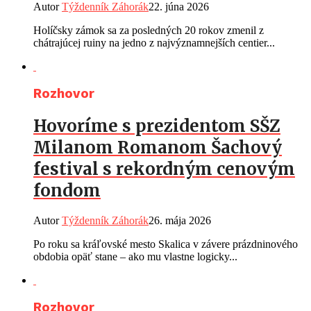
Autor
Týždenník Záhorák
22. júna 2026
Holíčsky zámok sa za posledných 20 rokov zmenil z
chátrajúcej ruiny na jedno z najvýznamnejších centier...
Rozhovor
Hovoríme s prezidentom SŠZ
Milanom Romanom Šachový
festival s rekordným cenovým
fondom
Autor
Týždenník Záhorák
26. mája 2026
Po roku sa kráľovské mesto Skalica v závere prázdninového
obdobia opäť stane – ako mu vlastne logicky...
Rozhovor