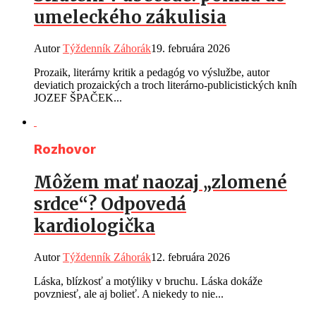
umeleckého zákulisia
Autor
Týždenník Záhorák
19. februára 2026
Prozaik, literárny kritik a pedagóg vo výslužbe, autor
deviatich prozaických a troch literárno-publicistických kníh
JOZEF ŠPAČEK...
Rozhovor
Môžem mať naozaj „zlomené
srdce“? Odpovedá
kardiologička
Autor
Týždenník Záhorák
12. februára 2026
Láska, blízkosť a motýliky v bruchu. Láska dokáže
povzniesť, ale aj bolieť. A niekedy to nie...