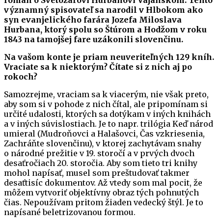
významný spisovateľ sa narodil v Hlbokom ako
syn evanjelického farára Jozefa Miloslava
Hurbana, ktorý spolu so Štúrom a Hodžom v roku
1843 na tamojšej fare uzákonili slovenčinu.
Na vašom konte je priam neuveriteľných 129 kníh.
Vraciate sa k niektorým? Čítate si z nich aj po
rokoch?
Samozrejme, vraciam sa k viacerým, nie však preto,
aby som si v pohode z nich čítal, ale pripomínam si
určité udalosti, ktorých sa dotýkam v iných knihách
a v iných súvislostiach. Je to napr. trilógia Keď národ
umieral (Mudroňovci a Halašovci, Čas vzkriesenia,
Zachráňte slovenčinu), v ktorej zachytávam snahy
o národné prežitie v 19. storočí a v prvých dvoch
desaťročiach 20. storočia. Aby som tieto tri knihy
mohol napísať, musel som preštudovať takmer
desaťtisíc dokumentov. Až vtedy som mal pocit, že
môžem vytvoriť objektívny obraz tých pohnutých
čias. Nepoužívam pritom žiaden vedecký štýl. Je to
napísané beletrizovanou formou.