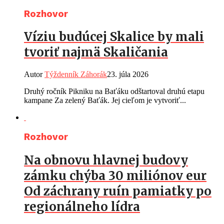
Rozhovor
Víziu budúcej Skalice by mali
tvoriť najmä Skaličania
Autor
Týždenník Záhorák
23. júla 2026
Druhý ročník Pikniku na Baťáku odštartoval druhú etapu
kampane Za zelený Baťák. Jej cieľom je vytvoriť...
Rozhovor
Na obnovu hlavnej budovy
zámku chýba 30 miliónov eur
Od záchrany ruín pamiatky po
regionálneho lídra