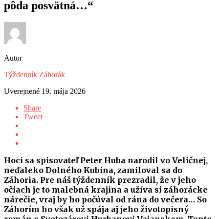
pôda posvätná…“
Autor
Týždenník Záhorák
Uverejnené
19. mája 2026
Share
Tweet
Hoci sa spisovateľ Peter Huba narodil vo Veličnej,
neďaleko Dolného Kubína, zamiloval sa do
Záhoria. Pre náš týždenník prezradil, že v jeho
očiach je to malebná krajina a užíva si záhorácke
nárečie, vraj by ho počúval od rána do večera… So
Záhorím ho však už spája aj jeho životopisný
román o Svetozárovi Hurbanovi Vajanskom. Tento