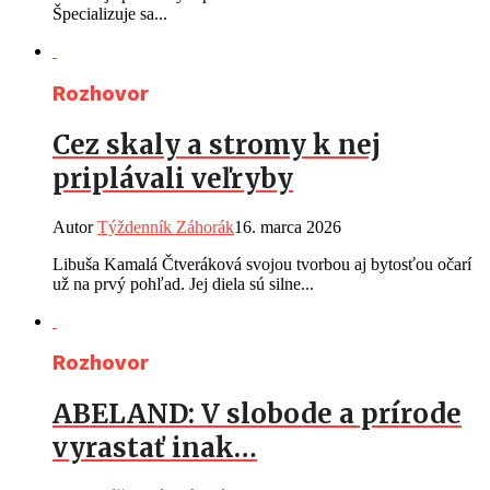
Špecializuje sa...
Rozhovor
Cez skaly a stromy k nej
priplávali veľryby
Autor
Týždenník Záhorák
16. marca 2026
Libuša Kamalá Čtveráková svojou tvorbou aj bytosťou očarí
už na prvý pohľad. Jej diela sú silne...
Rozhovor
ABELAND: V slobode a prírode
vyrastať inak…