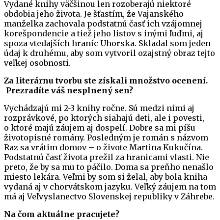
Vydané knihy väčšinou len rozoberajú niektoré
obdobia jeho života. Je šťastím, že Vajanského
manželka zachovala podstatnú časť ich vzájomnej
korešpondencie a tiež jeho listov s inými ľuďmi, aj
spoza vtedajších hraníc Uhorska. Skladal som jeden
údaj k druhému, aby som vytvoril ozajstný obraz tejto
veľkej osobnosti.
Za literárnu tvorbu ste získali množstvo ocenení.
Prezradíte váš nesplnený sen?
Vychádzajú mi 2-3 knihy ročne. Sú medzi nimi aj
rozprávkové, po ktorých siahajú deti, ale i povesti,
o ktoré majú záujem aj dospelí. Dobre sa mi píšu
životopisné romány. Posledným je román s názvom
Raz sa vrátim domov – o živote Martina Kukučína.
Podstatnú časť života prežil za hranicami vlasti. Nie
preto, že by sa mu to páčilo. Doma sa preňho nenašlo
miesto lekára. Veľmi by som si želal, aby bola kniha
vydaná aj v chorvátskom jazyku. Veľký záujem na tom
má aj Veľvyslanectvo Slovenskej republiky v Záhrebe.
Na čom aktuálne pracujete?