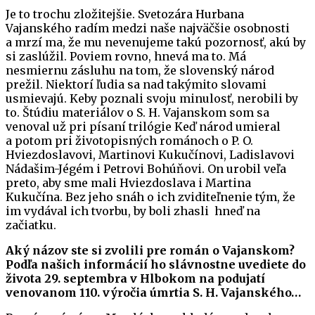
Je to trochu zložitejšie. Svetozára Hurbana
Vajanského radím medzi naše najväčšie osobnosti
a mrzí ma, že mu nevenujeme takú pozornosť, akú by
si zaslúžil. Poviem rovno, hnevá ma to. Má
nesmiernu zásluhu na tom, že slovenský národ
prežil. Niektorí ľudia sa nad takýmito slovami
usmievajú. Keby poznali svoju minulosť, nerobili by
to. Štúdiu materiálov o S. H. Vajanskom som sa
venoval už pri písaní trilógie Keď národ umieral
a potom pri životopisných románoch o P. O.
Hviezdoslavovi, Martinovi Kukučínovi, Ladislavovi
Nádašim-Jégém i Petrovi Bohúňovi. On urobil veľa
preto, aby sme mali Hviezdoslava i Martina
Kukučína. Bez jeho snáh o ich zviditeľnenie tým, že
im vydával ich tvorbu, by boli zhasli hneď na
začiatku.
Aký názov ste si zvolili pre román o Vajanskom?
Podľa našich informácií ho slávnostne uvediete do
života 29. septembra v Hlbokom na podujatí
venovanom 110. výročia úmrtia S. H. Vajanského…