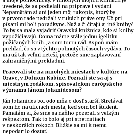
uvedené, že sa podieľali na príprave i vydaní.
Nepamätám si ani jeden môj rukopis, ktorý by
v prvom rade nedržali v rukách práve ony. Už pri
písaní mi boli poradkyne. Nuž a či čítajú aj iné knihy?
To by sa mala vyjadriť Oravská knižnica, kde si knihy
vypožičiavajú. Doma máme stále jednu igelitku
požičaných kníh. Ja som tomu rád. Aspoň mám
prehľad, čo sa v týchto pohnutých časoch vydáva. To
ma už tak veľmi neteší, pretože sme zaplavovaní
zahraničnými prekladmi.
Pracovali ste na mnohých miestach v kultúre na
Orave, v Dolnom Kubíne. Poznali ste sa aj s
miestnym rodákom, spisovateľom európskeho
významu Jánom Johanidesom?
Ján Johanides bol odo mňa o dosť starší. Stretával
som ho na uliciach mesta, keď som bol študent.
Pamätám si, že sme sa naňho pozerali s veľkým
rešpektom. Tak to bolo aj pri stretnutiach
v neskorších rokoch. Bližšie sa mi k nemu
nepodarilo dostať.