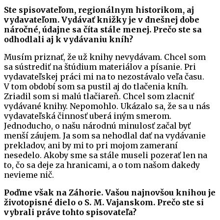
Ste spisovateľom, regionálnym historikom, aj
vydavateľom. Vydávať knižky je v dnešnej dobe
náročné, údajne sa číta stále menej. Prečo ste sa
odhodlali aj k vydávaniu kníh?
Musím priznať, že už knihy nevydávam. Chcel som
sa sústrediť na štúdium materiálov a písanie. Pri
vydavateľskej práci mi na to nezostávalo veľa času.
V tom období som sa pustil aj do tlačenia kníh.
Zriadil som si malú tlačiareň. Chcel som zlacniť
vydávané knihy. Nepomohlo. Ukázalo sa, že sa u nás
vydavateľská činnosť uberá iným smerom.
Jednoducho, o našu národnú minulosť začal byť
menší záujem. Ja som sa nehodlal dať na vydávanie
prekladov, ani by mi to pri mojom zameraní
nesedelo. Akoby sme sa stále museli pozerať len na
to, čo sa deje za hranicami, a o tom našom dakedy
nevieme nič.
Poďme však na Záhorie. Vašou najnovšou knihou je
životopisné dielo o S. M. Vajanskom. Prečo ste si
vybrali práve tohto spisovateľa?