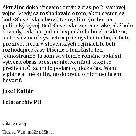
Aktuálne dokončievam román z čias po 2. svetovej
vojne. Vtedy sa rozhodovalo o tom, akou cestou sa
bude Slovensko uberať. Nemyslím tým len na
politický vývoj. Buď Slovensko zostane také, aké bolo
dovtedy, teda len poľnohospodárskeho charakteru,
alebo sa zmení výstavbou priemyslu i iného, čo bolo
pre život treba. V slovenských dejinách to boli
rozhodujúce časy. Píšeme o tom často len
jednostranne. Ja som sa v tomto románe pokúsil
vytvoriť obraz prostredníctvom ľudí, ktorí to
prežívali. Či sa mi to podarilo, ukáže čas. Mám
v pláne aj iné knihy, no dopredu o nich nechcem
hovoriť.
Jozef Kollár
Foto: archív PH
Čítajte ďalej
Tiež sa Vám môže páčiť…