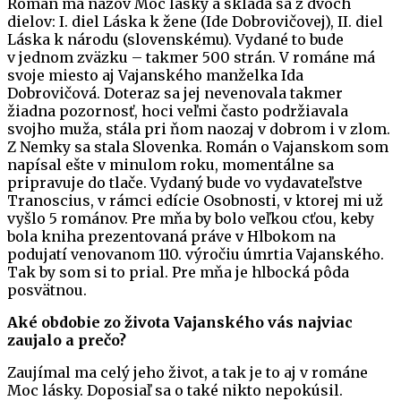
Román má názov Moc lásky a skladá sa z dvoch
dielov: I. diel Láska k žene (Ide Dobrovičovej), II. diel
Láska k národu (slovenskému). Vydané to bude
v jednom zväzku – takmer 500 strán. V románe má
svoje miesto aj Vajanského manželka Ida
Dobrovičová. Doteraz sa jej nevenovala takmer
žiadna pozornosť, hoci veľmi často podržiavala
svojho muža, stála pri ňom naozaj v dobrom i v zlom.
Z Nemky sa stala Slovenka. Román o Vajanskom som
napísal ešte v minulom roku, momentálne sa
pripravuje do tlače. Vydaný bude vo vydavateľstve
Tranoscius, v rámci edície Osobnosti, v ktorej mi už
vyšlo 5 románov. Pre mňa by bolo veľkou cťou, keby
bola kniha prezentovaná práve v Hlbokom na
podujatí venovanom 110. výročiu úmrtia Vajanského.
Tak by som si to prial. Pre mňa je hlbocká pôda
posvätnou.
Aké obdobie zo života Vajanského vás najviac
zaujalo a prečo?
Zaujímal ma celý jeho život, a tak je to aj v románe
Moc lásky. Doposiaľ sa o také nikto nepokúsil.