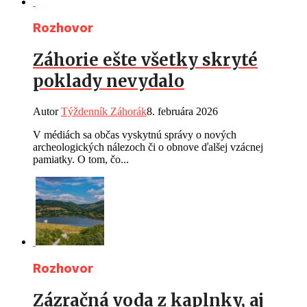
Rozhovor
Záhorie ešte všetky skryté
poklady nevydalo
Autor
Týždenník Záhorák
8. februára 2026
V médiách sa občas vyskytnú správy o nových
archeologických nálezoch či o obnove ďalšej vzácnej
pamiatky. O tom, čo...
Rozhovor
Zázračná voda z kaplnky, aj