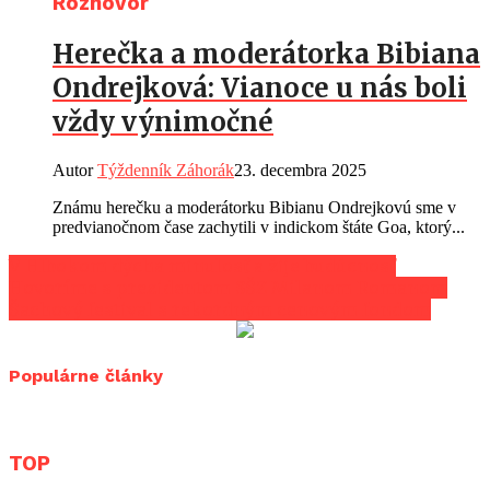
Rozhovor
Herečka a moderátorka Bibiana
Ondrejková: Vianoce u nás boli
vždy výnimočné
Autor
Týždenník Záhorák
23. decembra 2025
Známu herečku a moderátorku Bibianu Ondrejkovú sme v
predvianočnom čase zachytili v indickom štáte Goa, ktorý...
V Hlbokom dýcha minulosť a žije budúcnosť
Hovoríme s prezidentom SŠZ Milanom Romanom
Šachový festival s rekordným cenovým fondom
Populárne články
TOP