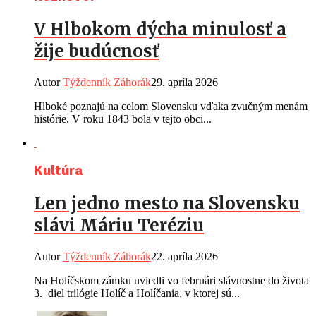
V Hlbokom dýcha minulosť a
žije budúcnosť
Autor
Týždenník Záhorák
29. apríla 2026
Hlboké poznajú na celom Slovensku vďaka zvučným menám
histórie. V roku 1843 bola v tejto obci...
Kultúra
Len jedno mesto na Slovensku
slávi Máriu Teréziu
Autor
Týždenník Záhorák
22. apríla 2026
Na Holíčskom zámku uviedli vo februári slávnostne do života
3. diel trilógie Holíč a Holíčania, v ktorej sú...