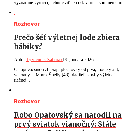
významné výročia, nebude žiť len oslavami a spomienkami...
Rozhovor
Prečo šéf výletnej lode zbiera
bábiky?
Autor
Týždenník Záhorák
19. januára 2026
Chlapi väčšinou zbierajú plechovky od piva, modely áut,
veterány… Marek Šnelly (48), riaditeľ plavby výletnej
riečnej...
Rozhovor
Robo Opatovský sa narodil na
prvý sviatok vianočný: Stále