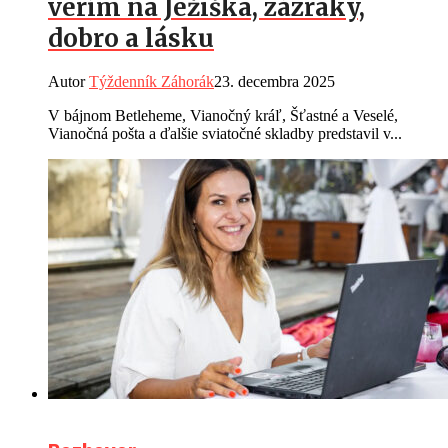
verím na Ježiška, zázraky,
dobro a lásku
Autor
Týždenník Záhorák
23. decembra 2025
V bájnom Betleheme, Vianočný kráľ, Šťastné a Veselé,
Vianočná pošta a ďalšie sviatočné skladby predstavil v...