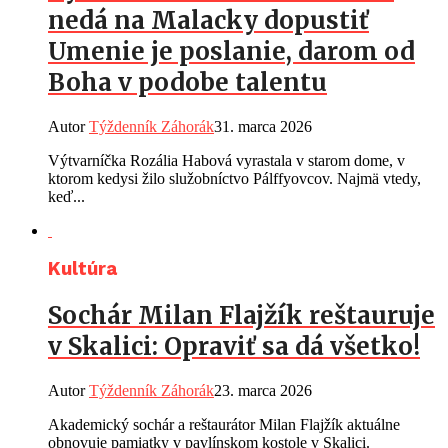
nedá na Malacky dopustiť
Umenie je poslanie, darom od
Boha v podobe talentu
Autor
Týždenník Záhorák
31. marca 2026
Výtvarníčka Rozália Habová vyrastala v starom dome, v
ktorom kedysi žilo služobníctvo Pálffyovcov. Najmä vtedy,
keď...
Kultúra
Sochár Milan Flajžík reštauruje
v Skalici: Opraviť sa dá všetko!
Autor
Týždenník Záhorák
23. marca 2026
Akademický sochár a reštaurátor Milan Flajžík aktuálne
obnovuje pamiatky v pavlínskom kostole v Skalici.