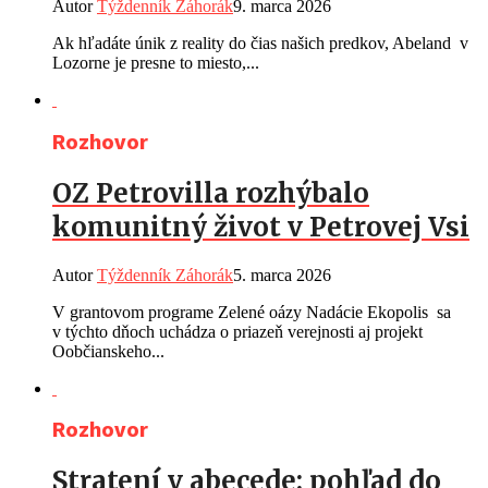
Autor
Týždenník Záhorák
9. marca 2026
Ak hľadáte únik z reality do čias našich predkov, Abeland v
Lozorne je presne to miesto,...
Rozhovor
OZ Petrovilla rozhýbalo
komunitný život v Petrovej Vsi
Autor
Týždenník Záhorák
5. marca 2026
V grantovom programe Zelené oázy Nadácie Ekopolis sa
v týchto dňoch uchádza o priazeň verejnosti aj projekt
Oobčianskeho...
Rozhovor
Stratení v abecede: pohľad do