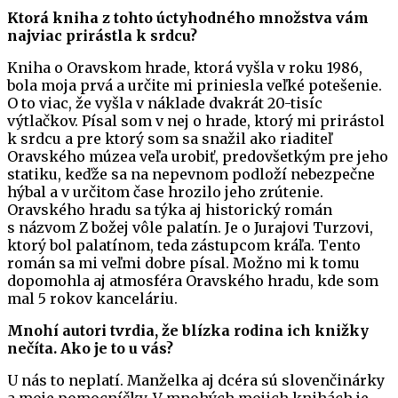
Ktorá kniha z tohto úctyhodného množstva vám
najviac prirástla k srdcu?
Kniha o Oravskom hrade, ktorá vyšla v roku 1986,
bola moja prvá a určite mi priniesla veľké potešenie.
O to viac, že vyšla v náklade dvakrát 20-tisíc
výtlačkov. Písal som v nej o hrade, ktorý mi prirástol
k srdcu a pre ktorý som sa snažil ako riaditeľ
Oravského múzea veľa urobiť, predovšetkým pre jeho
statiku, keďže sa na nepevnom podloží nebezpečne
hýbal a v určitom čase hrozilo jeho zrútenie.
Oravského hradu sa týka aj historický román
s názvom Z božej vôle palatín. Je o Jurajovi Turzovi,
ktorý bol palatínom, teda zástupcom kráľa. Tento
román sa mi veľmi dobre písal. Možno mi k tomu
dopomohla aj atmosféra Oravského hradu, kde som
mal 5 rokov kanceláriu.
Mnohí autori tvrdia, že blízka rodina ich knižky
nečíta. Ako je to u vás?
U nás to neplatí. Manželka aj dcéra sú slovenčinárky
a moje pomocníčky. V mnohých mojich knihách je