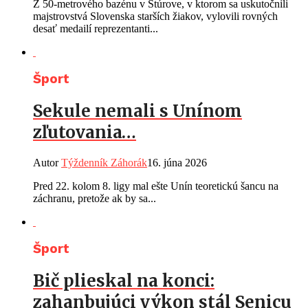
Z 50-metrového bazénu v Štúrove, v ktorom sa uskutočnili
majstrovstvá Slovenska starších žiakov, vylovili rovných
desať medailí reprezentanti...
Šport
Sekule nemali s Unínom
zľutovania…
Autor
Týždenník Záhorák
16. júna 2026
Pred 22. kolom 8. ligy mal ešte Unín teoretickú šancu na
záchranu, pretože ak by sa...
Šport
Bič plieskal na konci:
zahanbujúci výkon stál Senicu