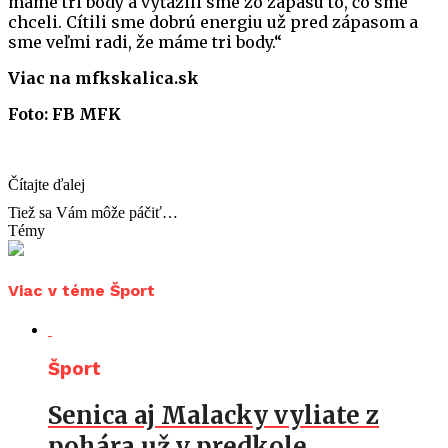
máme tri body a vyťažili sme zo zápasu to, čo sme
chceli. Cítili sme dobrú energiu už pred zápasom a
sme veľmi radi, že máme tri body.“
Viac na mfkskalica.sk
Foto: FB MFK
Čítajte ďalej
Tiež sa Vám môže páčiť…
Témy
Viac v téme Šport
Šport
Senica aj Malacky vyliate z
pohára už v predkole…