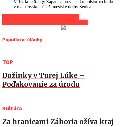
V 16. kole 6. ligy Západ sa po viac ako polstoročí hralo
v majstrovskej súťaži mestské derby Senica...
Dukla Senica sa vrátila na výslnie
Spartak Myjava potvrdil pozíciu lídra
Populárne články
TOP
Dožinky v Turej Lúke –
Poďakovanie za úrodu
Kultúra
Za hranicami Záhoria ožíva kraj