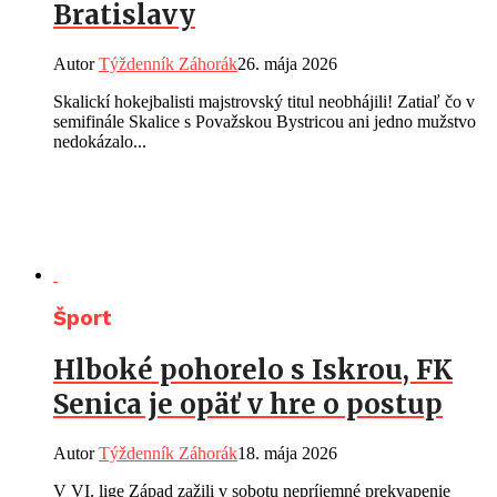
Bratislavy
Autor
Týždenník Záhorák
26. mája 2026
Skalickí hokejbalisti majstrovský titul neobhájili! Zatiaľ čo v
semifinále Skalice s Považskou Bystricou ani jedno mužstvo
nedokázalo...
Šport
Hlboké pohorelo s Iskrou, FK
Senica je opäť v hre o postup
Autor
Týždenník Záhorák
18. mája 2026
V VI. lige Západ zažili v sobotu nepríjemné prekvapenie