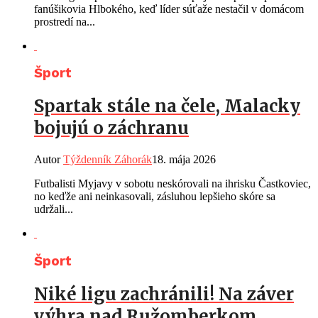
fanúšikovia Hlbokého, keď líder súťaže nestačil v domácom
prostredí na...
Šport
Spartak stále na čele, Malacky
bojujú o záchranu
Autor
Týždenník Záhorák
18. mája 2026
Futbalisti Myjavy v sobotu neskórovali na ihrisku Častkoviec,
no keďže ani neinkasovali, zásluhou lepšieho skóre sa
udržali...
Šport
Niké ligu zachránili! Na záver
výhra nad Ružomberkom