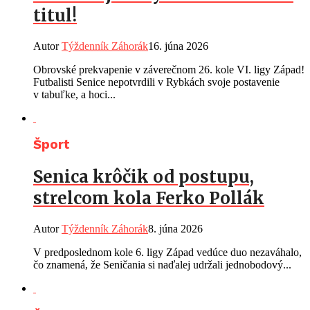
titul!
Autor
Týždenník Záhorák
16. júna 2026
Obrovské prekvapenie v záverečnom 26. kole VI. ligy Západ!
Futbalisti Senice nepotvrdili v Rybkách svoje postavenie
v tabuľke, a hoci...
Šport
Senica krôčik od postupu,
strelcom kola Ferko Pollák
Autor
Týždenník Záhorák
8. júna 2026
V predposlednom kole 6. ligy Západ vedúce duo nezaváhalo,
čo znamená, že Seničania si naďalej udržali jednobodový...