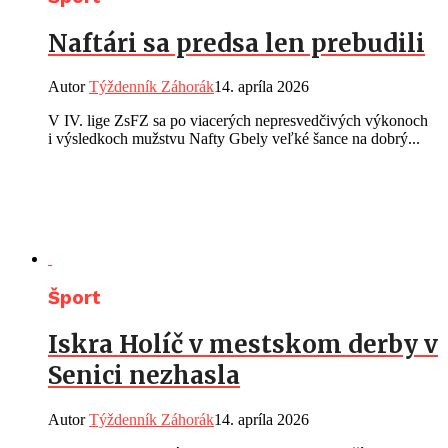
Naftári sa predsa len prebudili
Autor
Týždenník Záhorák
14. apríla 2026
V IV. lige ZsFZ sa po viacerých nepresvedčivých výkonoch
i výsledkoch mužstvu Nafty Gbely veľké šance na dobrý...
Šport
Iskra Holíč v mestskom derby v
Senici nezhasla
Autor
Týždenník Záhorák
14. apríla 2026