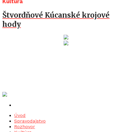
Kultúra
Štvordňové Kúcanské krojové
hody
Úvod
Spravodajstvo
Rozhovor