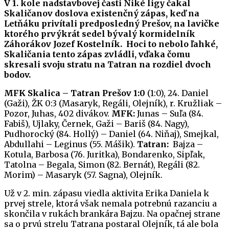
V 1. kole nadstavbovej časti Niké ligy čakal
Skaličanov doslova existenčný zápas, keď na
Letňáku privítali predposledný Prešov, na lavičke
ktorého prvýkrát sedel bývalý kormidelník
Záhorákov Jozef Kostelník. Hoci to nebolo ľahké,
Skaličania tento zápas zvládli, vďaka čomu
skresali svoju stratu na Tatran na rozdiel dvoch
bodov.
MFK Skalica – Tatran Prešov 1:0
(1:0), 24. Daniel
(Gaži), ŽK 0:3 (Masaryk, Regáli, Olejník), r. Kružliak –
Pozor, Juhas, 402 divákov.
MFK:
Junas – Suľa (84.
Fabiš), Ujlaky, Černek, Gaži – Bariš (84. Nagy),
Pudhorocký (84. Hollý) – Daniel (64. Niňaj), Smejkal,
Abdullahi – Leginus (55. Mášik).
Tatran:
Bajza –
Kotula, Barbosa (76. Juritka), Bondarenko, Sipľak,
Tatolna – Begala, Simon (82. Bernát), Regáli (82.
Morim) – Masaryk (57. Sagna), Olejník.
Už v 2. min. zápasu viedla aktivita Erika Daniela k
prvej strele, ktorá však nemala potrebnú razanciu a
skončila v rukách brankára Bajzu. Na opačnej strane
sa o prvú strelu Tatrana postaral Olejník, tá ale bola