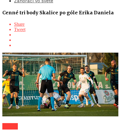
Záhoráci vo svete
Cenné tri body Skalice po góle Erika Daniela
Share
Tweet
Šport