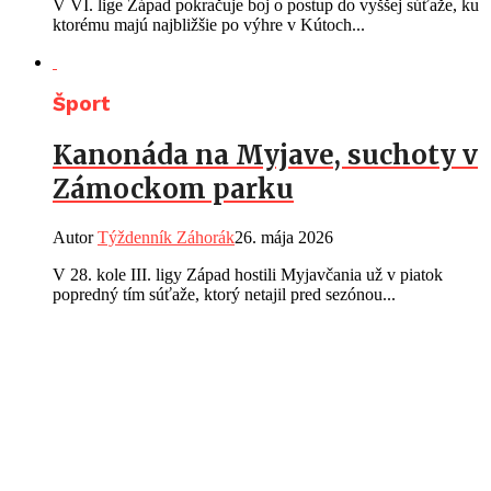
V VI. lige Západ pokračuje boj o postup do vyššej súťaže, ku
ktorému majú najbližšie po výhre v Kútoch...
Šport
Kanonáda na Myjave, suchoty v
Zámockom parku
Autor
Týždenník Záhorák
26. mája 2026
V 28. kole III. ligy Západ hostili Myjavčania už v piatok
popredný tím súťaže, ktorý netajil pred sezónou...