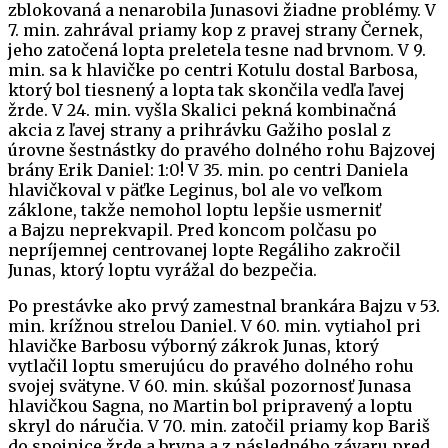
zblokovaná a nenarobila Junasovi žiadne problémy. V
7. min. zahrával priamy kop z pravej strany Černek,
jeho zatočená lopta preletela tesne nad brvnom. V 9.
min. sa k hlavičke po centri Kotulu dostal Barbosa,
ktorý bol tiesnený a lopta tak skončila vedľa ľavej
žrde. V 24. min. vyšla Skalici pekná kombinačná
akcia z ľavej strany a prihrávku Gažiho poslal z
úrovne šestnástky do pravého dolného rohu Bajzovej
brány Erik Daniel: 1:0! V 35. min. po centri Daniela
hlavičkoval v päťke Leginus, bol ale vo veľkom
záklone, takže nemohol loptu lepšie usmerniť
a Bajzu neprekvapil. Pred koncom polčasu po
nepríjemnej centrovanej lopte Regáliho zakročil
Junas, ktorý loptu vyrážal do bezpečia.
Po prestávke ako prvý zamestnal brankára Bajzu v 53.
min. krížnou strelou Daniel. V 60. min. vytiahol pri
hlavičke Barbosu výborný zákrok Junas, ktorý
vytlačil loptu smerujúcu do pravého dolného rohu
svojej svätyne. V 60. min. skúšal pozornosť Junasa
hlavičkou Sagna, no Martin bol pripravený a loptu
skryl do náručia. V 70. min. zatočil priamy kop Bariš
do spojnice žrde a brvna a z následného závaru pred