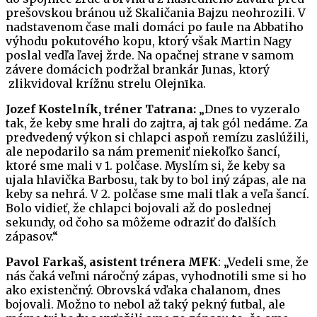
prešovskou bránou už Skaličania Bajzu neohrozili. V
nadstavenom čase mali domáci po faule na Abbatiho
výhodu pokutového kopu, ktorý však Martin Nagy
poslal vedľa ľavej žrde. Na opačnej strane v samom
závere domácich podržal brankár Junas, ktorý
zlikvidoval krížnu strelu Olejnīka.
Jozef Kostelník, tréner Tatrana:
„Dnes to vyzeralo
tak, že keby sme hrali do zajtra, aj tak gól nedáme. Za
predvedený výkon si chlapci aspoň remízu zaslúžili,
ale nepodarilo sa nám premeniť niekoľko šancí,
ktoré sme mali v 1. polčase. Myslím si, že keby sa
ujala hlavička Barbosu, tak by to bol iný zápas, ale na
keby sa nehrá. V 2. polčase sme mali tlak a veľa šancí.
Bolo vidieť, že chlapci bojovali až do poslednej
sekundy, od čoho sa môžeme odraziť do ďalších
zápasov.“
Pavol Farkaš, asistent trénera MFK
: „Vedeli sme, že
nás čaká veľmi náročný zápas, vyhodnotili sme si ho
ako existenčný. Obrovská vďaka chalanom, dnes
bojovali. Možno to nebol až taký pekný futbal, ale