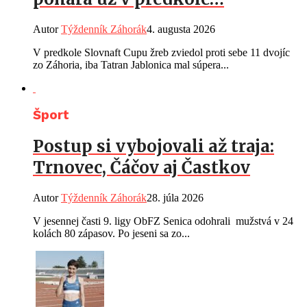
Autor
Týždenník Záhorák
4. augusta 2026
V predkole Slovnaft Cupu žreb zviedol proti sebe 11 dvojíc
zo Záhoria, iba Tatran Jablonica mal súpera...
Šport
Postup si vybojovali až traja:
Trnovec, Čáčov aj Častkov
Autor
Týždenník Záhorák
28. júla 2026
V jesennej časti 9. ligy ObFZ Senica odohrali mužstvá v 24
kolách 80 zápasov. Po jeseni sa zo...