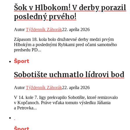
Šok v Hlbokom! V derby porazil
posledný prvého!
Autor
Týždenník Záhorák
22. apríla 2026
Zápasom 18. kola bolo družstevné derby medzi prvým
Hlbokým a poslednými Rybkami pred očami samotného
predsedu PD...
Šport
Sobotište uchmatlo lídrovi bod
Autor
Týždenník Záhorák
22. apríla 2026
V 14. kole 7. ligy prekvapilo Sobotište, ktoré remizovalo
v Kopčanoch. Práve vďaka tomuto výsledku Jáňania
a Petrovka...
Šport