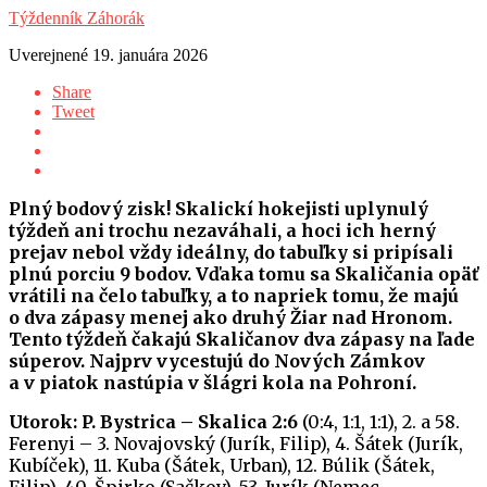
Týždenník Záhorák
Uverejnené
19. januára 2026
Share
Tweet
Plný bodový zisk! Skalickí hokejisti uplynulý
týždeň ani trochu nezaváhali, a hoci ich herný
prejav nebol vždy ideálny, do tabuľky si pripísali
plnú porciu 9 bodov. Vďaka tomu sa Skaličania opäť
vrátili na čelo tabuľky, a to napriek tomu, že majú
o dva zápasy menej ako druhý Žiar nad Hronom.
Tento týždeň čakajú Skaličanov dva zápasy na ľade
súperov. Najprv vycestujú do Nových Zámkov
a v piatok nastúpia v šlágri kola na Pohroní.
Utorok: P. Bystrica – Skalica 2:6
(0:4, 1:1, 1:1), 2. a 58.
Ferenyi – 3. Novajovský (Jurík, Filip), 4. Šátek (Jurík,
Kubíček), 11. Kuba (Šátek, Urban), 12. Búlik (Šátek,
Filip), 40. Špirko (Sačkov), 53. Jurík (Nemec,