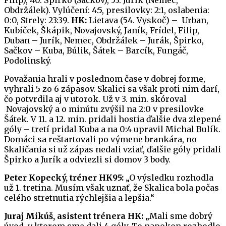
Obdržálek). Vylúčení: 4:5, presilovky: 2:1, oslabenia:
0:0, Strely: 23:39.
HK:
Lietava (54. Vyskoč) – Urban,
Kubíček, Škápik, Novajovský, Janík, Frídel, Filip,
Duban – Jurík, Nemec, Obdržálek – Jurák, Špirko,
Sačkov – Kuba, Búlik, Šátek – Barcík, Fungáč,
Podolinský.
Považania hrali v poslednom čase v dobrej forme,
vyhrali 5 zo 6 zápasov. Skalici sa však proti nim darí,
čo potvrdila aj v utorok. Už v 3. min. skóroval
Novajovský a o minútu zvýšil na 2:0 v presilovke
Šátek. V 11. a 12. min. pridali hostia ďalšie dva zlepené
góly – tretí pridal Kuba a na 0:4 upravil Michal Bulík.
Domáci sa reštartovali po výmene brankára, no
Skaličania si už zápas nedali vziať, ďalšie góly pridali
Špirko a Jurík a odviezli si domov 3 body.
Peter Kopecký, tréner HK95:
„O výsledku rozhodla
už 1. tretina. Musím však uznať, že Skalica bola počas
celého stretnutia rýchlejšia a lepšia.“
Juraj Mikúš, asistent trénera HK:
„Mali sme dobrý
úvod, v ktorom sme dali 4 góly. To napokon rozhodlo