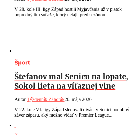
V 28. kole III. ligy Západ hostili Myjavčania už v piatok
popredný tím súťaže, ktorý netajil pred sezónou...
Šport
Štefanov mal Senicu na lopate,
Sokol lieta na víťaznej vlne
Autor
Týždenník Záhorák
26. mája 2026
V 22. kole VI. ligy Západ sledovali diváci v Senici podobný
záver zápasu, aký možno vídať v Premier League....