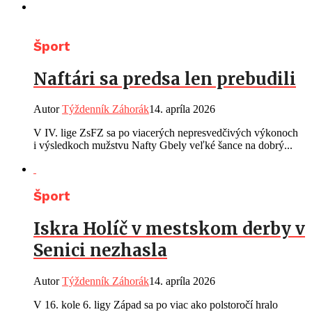
Šport
Naftári sa predsa len prebudili
Autor
Týždenník Záhorák
14. apríla 2026
V IV. lige ZsFZ sa po viacerých nepresvedčivých výkonoch
i výsledkoch mužstvu Nafty Gbely veľké šance na dobrý...
Šport
Iskra Holíč v mestskom derby v
Senici nezhasla
Autor
Týždenník Záhorák
14. apríla 2026
V 16. kole 6. ligy Západ sa po viac ako polstoročí hralo