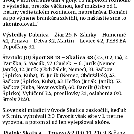
o výsledku, pretože väčšinou, keď mužstvo od 1.
tretiny vedie takým rozdielom, neprehráva. Domáci
sa po výmene brankára zdvihli, no našťastie sme to
ukontrolovali.“
Výsledky
: Dubnica – Žiar 2:5, N. Zámky – Humenné
4:1, Trnava – Detva 3:2, Martin – Levice 4:2, TEBS BA –
Topoľčany 3:1.
Štvrtok: JOJ Šport SR 18 – Skalica 3:8
(2:2, 0:2, 1:4), 2.
Tariška, 5. Macák, 57. Obušek – 6. Jurík (Nemec,
Janík), 12. Jurík (Obdržálek, Nemec), 33. Sačkov
(Špirko, Kuba), 35. Jurík (Nemec, Obdržálek), 42.
Sačkov (Špirko, Kuba), 43. Hečko (Jurák, Janík). 52.
Sačkov (Kuba, Novajovský), 60. Barcík (Urban,
Špirko). Vylúčení 3:4, presilovky 2:1, oslabenia 0:0.
Strely 21:40.
Slovenskí mladíci v úvode Skalicu zaskočili, keď už
v 5. min. vyhrávali 2:0. Favorit však ešte v 1. tretine
vyrovnal a potom si už len vylepšoval skóre.
Piatok: Skalica – Trnava 4:2
(1:0, 1:1, 2:1), 9. Sačkov