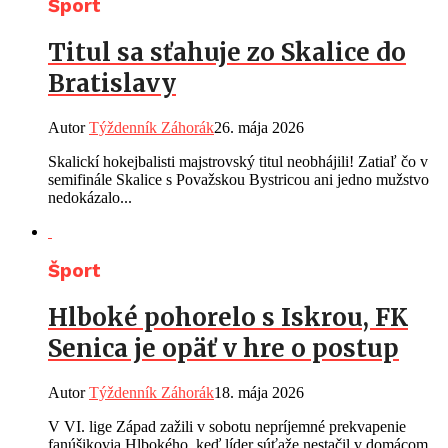
Šport
Titul sa sťahuje zo Skalice do
Bratislavy
Autor
Týždenník Záhorák
26. mája 2026
Skalickí hokejbalisti majstrovský titul neobhájili! Zatiaľ čo v
semifinále Skalice s Považskou Bystricou ani jedno mužstvo
nedokázalo...
Šport
Hlboké pohorelo s Iskrou, FK
Senica je opäť v hre o postup
Autor
Týždenník Záhorák
18. mája 2026
V VI. lige Západ zažili v sobotu nepríjemné prekvapenie
fanúšikovia Hlbokého, keď líder súťaže nestačil v domácom