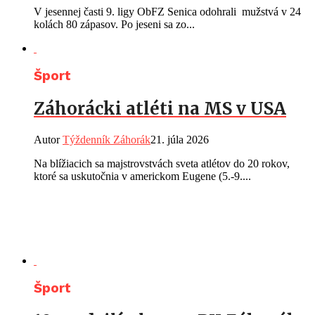
V jesennej časti 9. ligy ObFZ Senica odohrali mužstvá v 24
kolách 80 zápasov. Po jeseni sa zo...
Šport
Záhorácki atléti na MS v USA
Autor
Týždenník Záhorák
21. júla 2026
Na blížiacich sa majstrovstvách sveta atlétov do 20 rokov,
ktoré sa uskutočnia v americkom Eugene (5.-9....
Šport