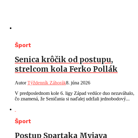
Šport
Senica krôčik od postupu,
strelcom kola Ferko Pollák
Autor
Týždenník Záhorák
8. júna 2026
V predposlednom kole 6. ligy Západ vedúce duo nezaváhalo,
čo znamená, že Seničania si naďalej udržali jednobodový...
Šport
Postup Spartaka Myjava