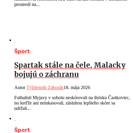
prostredí na...
Šport
Spartak stále na čele, Malacky
bojujú o záchranu
Autor
Týždenník Záhorák
18. mája 2026
Futbalisti Myjavy v sobotu neskórovali na ihrisku Častkoviec,
no keďže ani neinkasovali, zásluhou lepšieho skóre sa
udržali...
Šport