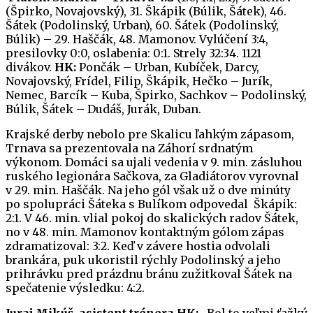
(Špirko, Novajovský), 31. Škápik (Búlik, Šátek), 46.
Šátek (Podolinský, Urban), 60. Šátek (Podolinský,
Búlik) – 29. Haščák, 48. Mamonov. Vylúčení 3:4,
presilovky 0:0, oslabenia: 0:1. Strely 32:34. 1121
divákov.
HK:
Pončák – Urban, Kubíček, Darcy,
Novajovský, Frídel, Filip, Škápik, Hečko – Jurík,
Nemec, Barcík – Kuba, Špirko, Sachkov – Podolinský,
Búlik, Šátek – Dudáš, Jurák, Duban.
Krajské derby nebolo pre Skalicu ľahkým zápasom,
Trnava sa prezentovala na Záhorí srdnatým
výkonom. Domáci sa ujali vedenia v 9. min. zásluhou
ruského legionára Sačkova, za Gladiátorov vyrovnal
v 29. min. Haščák. Na jeho gól však už o dve minúty
po spolupráci Šáteka s Bulíkom odpovedal Škápik:
2:1. V 46. min. vlial pokoj do skalických radov Šátek,
no v 48. min. Mamonov kontaktným gólom zápas
zdramatizoval: 3:2. Keď v závere hostia odvolali
brankára, puk ukoristil rýchly Podolinský a jeho
prihrávku pred prázdnu bránu zužitkoval Šátek na
spečatenie výsledku: 4:2.
Juraj Mikúš, asistent trénera HK:
„Bol to veľmi ťažký