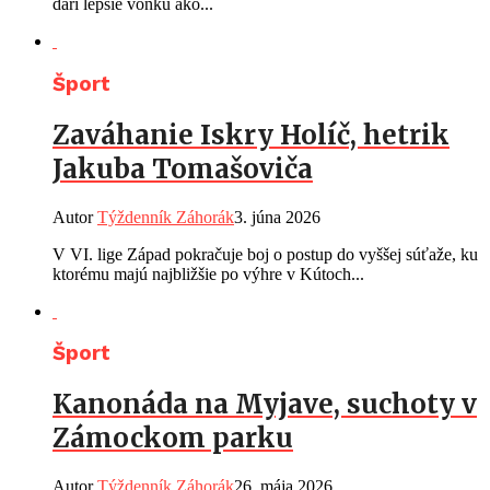
darí lepšie vonku ako...
Šport
Zaváhanie Iskry Holíč, hetrik
Jakuba Tomašoviča
Autor
Týždenník Záhorák
3. júna 2026
V VI. lige Západ pokračuje boj o postup do vyššej súťaže, ku
ktorému majú najbližšie po výhre v Kútoch...
Šport
Kanonáda na Myjave, suchoty v
Zámockom parku
Autor
Týždenník Záhorák
26. mája 2026