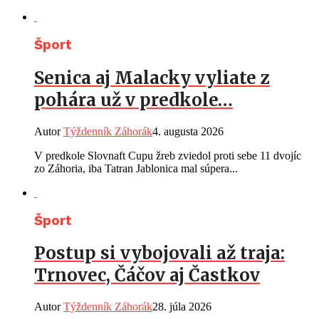
Šport
Senica aj Malacky vyliate z
pohára už v predkole…
Autor
Týždenník Záhorák
4. augusta 2026
V predkole Slovnaft Cupu žreb zviedol proti sebe 11 dvojíc
zo Záhoria, iba Tatran Jablonica mal súpera...
Šport
Postup si vybojovali až traja:
Trnovec, Čáčov aj Častkov
Autor
Týždenník Záhorák
28. júla 2026