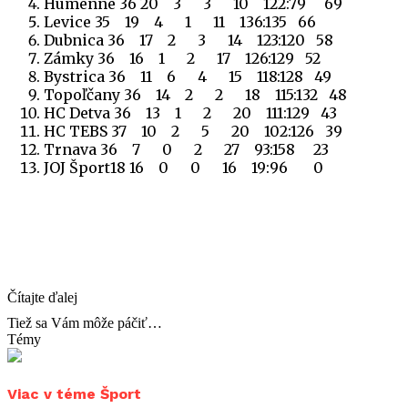
Humenné 36 20 3 3 10 122:79 69
Levice 35 19 4 1 11 136:135 66
Dubnica 36 17 2 3 14 123:120 58
Zámky 36 16 1 2 17 126:129 52
Bystrica 36 11 6 4 15 118:128 49
Topoľčany 36 14 2 2 18 115:132 48
HC Detva 36 13 1 2 20 111:129 43
HC TEBS 37 10 2 5 20 102:126 39
Trnava 36 7 0 2 27 93:158 23
JOJ Šport18 16 0 0 16 19:96 0
Čítajte ďalej
Tiež sa Vám môže páčiť…
Témy
Viac v téme Šport