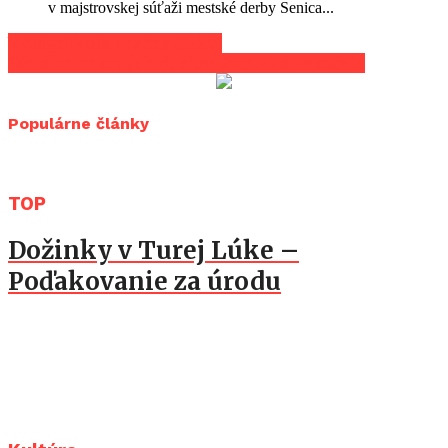
v majstrovskej súťaži mestské derby Senica...
V šlágri kola prehra Dukly
Séria prípravných duelov Spartaka sa začala
Populárne články
TOP
Dožinky v Turej Lúke –
Poďakovanie za úrodu