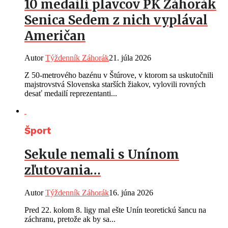
10 medailí plavcov PK Záhorák
Senica Sedem z nich vyplával
Američan
Autor
Týždenník Záhorák
21. júla 2026
Z 50-metrového bazénu v Štúrove, v ktorom sa uskutočnili
majstrovstvá Slovenska starších žiakov, vylovili rovných
desať medailí reprezentanti...
Šport
Sekule nemali s Unínom
zľutovania…
Autor
Týždenník Záhorák
16. júna 2026
Pred 22. kolom 8. ligy mal ešte Unín teoretickú šancu na
záchranu, pretože ak by sa...