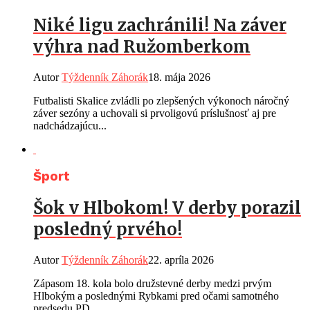
Niké ligu zachránili! Na záver
výhra nad Ružomberkom
Autor
Týždenník Záhorák
18. mája 2026
Futbalisti Skalice zvládli po zlepšených výkonoch náročný
záver sezóny a uchovali si prvoligovú príslušnosť aj pre
nadchádzajúcu...
Šport
Šok v Hlbokom! V derby porazil
posledný prvého!
Autor
Týždenník Záhorák
22. apríla 2026
Zápasom 18. kola bolo družstevné derby medzi prvým
Hlbokým a poslednými Rybkami pred očami samotného
predsedu PD...