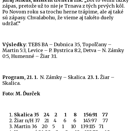
zápas, pretože už to nie je Trnava z tých prvých kôl.
Po Novom roku sa trochu herne trápime, ale aj také
sú zápasy. Chvalabohu, že vieme aj takéto duely
udržať.“
Výsledky
: TEBS BA – Dubnica 3:5, Topoľčany –
Martin 5:3, Levice – P. Bystrica 8:2, Detva – N. Zámky
0:5, Humenné – Žiar 3:1.
Program, 21. 1.
N. Zámky – Skalica.
23. 1.
Žiar –
Skalica.
Foto: M. Ďurček
Skalica 35 24 2 1 8 156:91 77
Žiar n/H 37 21 4 6 6 145:97 77
Martin 36 20 5 1 10 139:115 71