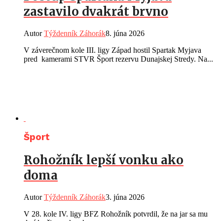
zastavilo dvakrát brvno
Autor
Týždenník Záhorák
8. júna 2026
V záverečnom kole III. ligy Západ hostil Spartak Myjava
pred kamerami STVR Šport rezervu Dunajskej Stredy. Na...
Šport
Rohožník lepší vonku ako
doma
Autor
Týždenník Záhorák
3. júna 2026
V 28. kole IV. ligy BFZ Rohožník potvrdil, že na jar sa mu