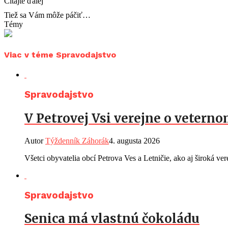
Čítajte ďalej
Tiež sa Vám môže páčiť…
Témy
Viac v téme Spravodajstvo
Spravodajstvo
V Petrovej Vsi verejne o vetern
Autor
Týždenník Záhorák
4. augusta 2026
Všetci obyvatelia obcí Petrova Ves a Letničie, ako aj široká ve
Spravodajstvo
Senica má vlastnú čokoládu