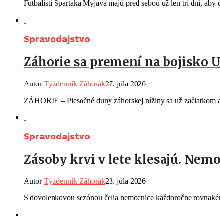
Futbalisti Spartaka Myjava majú pred sebou už len tri dni, aby d
Spravodajstvo
Záhorie sa premení na bojisko U
Autor
Týždenník Záhorák
27. júla 2026
ZÁHORIE – Piesočné duny záhorskej nížiny sa už začiatkom au
Spravodajstvo
Zásoby krvi v lete klesajú. Ne
Autor
Týždenník Záhorák
23. júla 2026
S dovolenkovou sezónou čelia nemocnice každoročne rovnakému