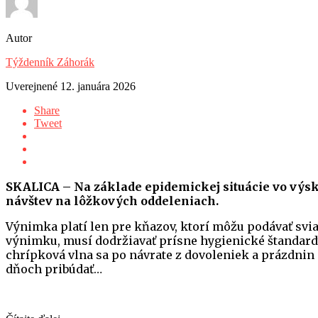
Autor
Týždenník Záhorák
Uverejnené
12. januára 2026
Share
Tweet
SKALICA – Na základe epidemickej situácie vo výsky
návštev na lôžkových oddeleniach.
Výnimka platí len pre kňazov, ktorí môžu podávať svi
výnimku, musí dodržiavať prísne hygienické štandardy.
chrípková vlna sa po návrate z dovoleniek a prázdnin 
dňoch pribúdať…