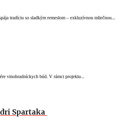
pája tradíciu so sladkým remeslom – exkluzívnou mliečnou...
fére vinohradníckych búd. V rámci projektu...
dri Spartaka