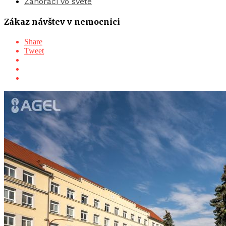
Záhoráci vo svete
Zákaz návštev v nemocnici
Share
Tweet