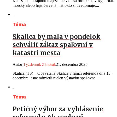
Keď sa nad krajinou majestátne vznáša orol kráľovský, orliak
morský alebo haja červená, málokto si uvedomuje,...
Téma
Skalica by mala v pondelok
schváliť zákaz spaľovní v
katastri mesta
Autor
Týždenník Záhorák
21. decembra 2025
Skalica (TS) – Obyvatelia Skalice v rámci referenda dňa 13.
decembra jasne odmietli nielen výstavbu spaľovne...
Téma
Petičný výbor za vyhlásenie