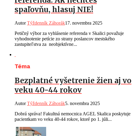
referenda: Ak nechceš
spaľovňu, hlasuj NIE!
Autor
Týždenník Záhorák
17. novembra 2025
Petičný výbor za vyhlásenie referenda v Skalici považuje
vyhodnotenie petície zo strany poslancov mestského
zastupiteľstva za neobjektívne...
Téma
Bezplatné vyšetrenie žien aj vo
veku 40-44 rokov
Autor
Týždenník Záhorák
5. novembra 2025
Dobrá správa! Fakultná nemocnica AGEL Skalica poskytuje
pacientkam vo veku 40-44 rokov, ktoré po 1. júli...