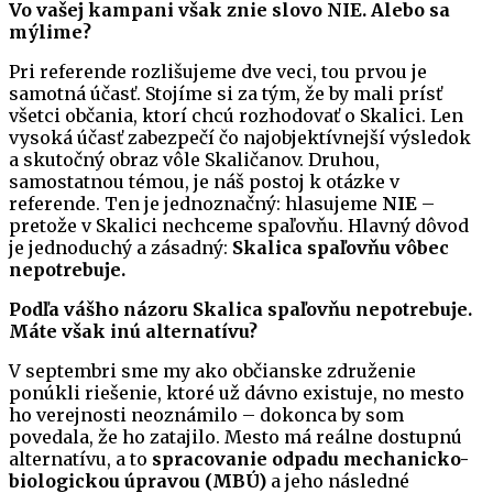
Vo vašej kampani však znie slovo NIE. Alebo sa
mýlime?
Pri referende rozlišujeme dve veci, tou prvou je
samotná účasť. Stojíme si za tým, že by mali prísť
všetci občania, ktorí chcú rozhodovať o Skalici. Len
vysoká účasť zabezpečí čo najobjektívnejší výsledok
a skutočný obraz vôle Skaličanov. Druhou,
samostatnou témou, je náš postoj k otázke v
referende. Ten je jednoznačný: hlasujeme
NIE
–
pretože v Skalici nechceme spaľovňu. Hlavný dôvod
je jednoduchý a zásadný:
Skalica spaľovňu vôbec
nepotrebuje.
Podľa vášho názoru Skalica spaľovňu nepotrebuje.
Máte však inú alternatívu?
V septembri sme my ako občianske združenie
ponúkli riešenie, ktoré už dávno existuje, no mesto
ho verejnosti neoznámilo – dokonca by som
povedala, že ho zatajilo. Mesto má reálne dostupnú
alternatívu, a to
spracovanie odpadu mechanicko-
biologickou úpravou (MBÚ)
a jeho následné