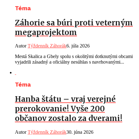
Téma
Záhorie sa búri proti veterným
megaprojektom
Autor
Týždenník Záhorák
6. júla 2026
Mestá Skalica a Gbely spolu s okolitými dotknutými obcami
vyjadrili zásadný a oficiálny nesúhlas s navrhovanými...
Téma
Hanba štátu – vraj verejné
prerokovanie! Vyše 200
občanov zostalo za dverami!
Autor
Týždenník Záhorák
30. júna 2026