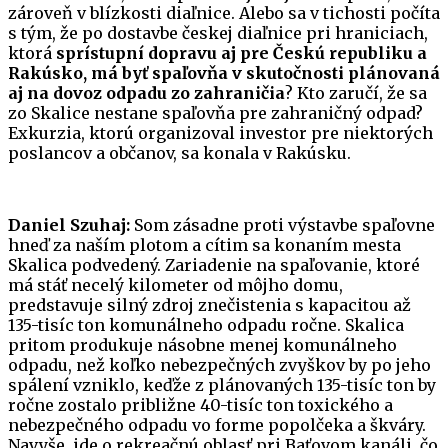
zároveň v blízkosti diaľnice. Alebo sa v tichosti počíta
s tým, že po dostavbe českej diaľnice pri hraniciach,
ktorá
sprístupní dopravu aj pre Českú republiku a
Rakúsko, má byť spaľovňa v skutočnosti plánovaná
aj na dovoz odpadu zo zahraničia
? Kto zaručí, že sa
zo Skalice nestane spaľovňa pre zahraničný odpad?
Exkurzia, ktorú organizoval investor pre niektorých
poslancov a občanov, sa konala v Rakúsku.
Daniel Szuhaj:
Som zásadne proti výstavbe spaľovne
hneď za naším plotom a cítim sa konaním mesta
Skalica podvedený. Zariadenie na spaľovanie, ktoré
má stáť necelý kilometer od môjho domu,
predstavuje silný zdroj znečistenia s kapacitou až
135-tisíc ton komunálneho odpadu ročne. Skalica
pritom produkuje násobne menej komunálneho
odpadu, než koľko nebezpečných zvyškov by po jeho
spálení vzniklo, keďže z plánovaných 135-tisíc ton by
ročne zostalo približne 40-tisíc ton toxického a
nebezpečného odpadu vo forme popolčeka a škváry.
Navyše, ide o rekreačnú oblasť pri Baťovom kanáli, čo