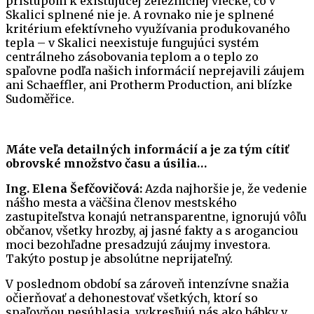
prístupom k existujúcej železničnej vlečke, čo v
Skalici splnené nie je. A rovnako nie je splnené
kritérium efektívneho využívania produkovaného
tepla – v Skalici neexistuje fungujúci systém
centrálneho zásobovania teplom a o teplo zo
spaľovne podľa našich informácií neprejavili záujem
ani Schaeffler, ani Protherm Production, ani blízke
Sudoměřice.
Máte veľa detailných informácií a je za tým cítiť
obrovské množstvo času a úsilia…
Ing. Elena Šefčovičová:
Azda najhoršie je, že vedenie
nášho mesta a väčšina členov mestského
zastupiteľstva konajú netransparentne, ignorujú vôľu
občanov, všetky hrozby, aj jasné fakty a s aroganciou
moci bezohľadne presadzujú záujmy investora.
Takýto postup je absolútne neprijateľný.
V poslednom období sa zároveň intenzívne snažia
očierňovať a dehonestovať všetkých, ktorí so
spaľovňou nesúhlasia, vykresľujú nás ako bábky v