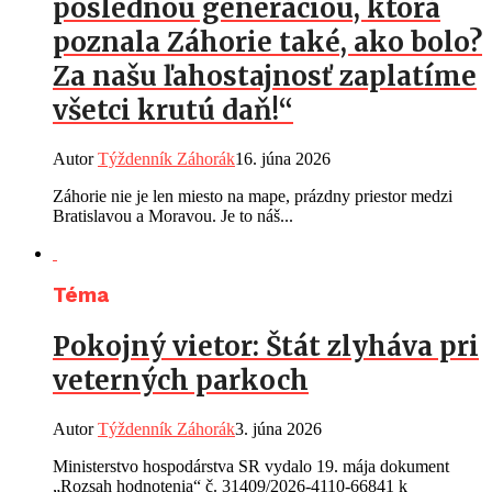
poslednou generáciou, ktorá
poznala Záhorie také, ako bolo?
Za našu ľahostajnosť zaplatíme
všetci krutú daň!“
Autor
Týždenník Záhorák
16. júna 2026
Záhorie nie je len miesto na mape, prázdny priestor medzi
Bratislavou a Moravou. Je to náš...
Téma
Pokojný vietor: Štát zlyháva pri
veterných parkoch
Autor
Týždenník Záhorák
3. júna 2026
Ministerstvo hospodárstva SR vydalo 19. mája dokument
„Rozsah hodnotenia“ č. 31409/2026-4110-66841 k