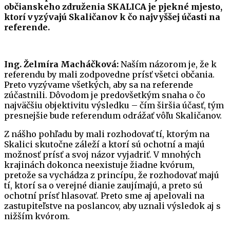
občianskeho združenia SKALICA je pjekné mjesto,
ktorí vyzývajú Skaličanov k čo najvyššej účasti na
referende.
Ing. Želmíra Macháčková:
Naším názorom je, že k
referendu by mali zodpovedne prísť všetci občania.
Preto vyzývame všetkých, aby sa na referende
zúčastnili. Dôvodom je predovšetkým snaha o čo
najväčšiu objektivitu výsledku – čím širšia účasť, tým
presnejšie bude referendum odrážať vôľu Skaličanov.
Z nášho pohľadu by mali rozhodovať tí, ktorým na
Skalici skutočne záleží a ktorí sú ochotní a majú
možnosť prísť a svoj názor vyjadriť. V mnohých
krajinách dokonca neexistuje žiadne kvórum,
pretože sa vychádza z princípu, že rozhodovať majú
tí, ktorí sa o verejné dianie zaujímajú, a preto sú
ochotní prísť hlasovať. Preto sme aj apelovali na
zastupiteľstve na poslancov, aby uznali výsledok aj s
nižším kvórom.