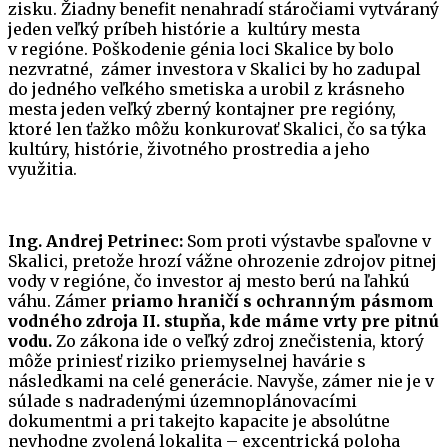
zisku. Žiadny benefit nenahradí stáročiami vytváraný
jeden veľký príbeh histórie a kultúry mesta
v regióne. Poškodenie génia loci Skalice by bolo
nezvratné, zámer investora v Skalici by ho zadupal
do jedného veľkého smetiska a urobil z krásneho
mesta jeden veľký zberný kontajner pre regióny,
ktoré len ťažko môžu konkurovať Skalici, čo sa týka
kultúry, histórie, životného prostredia a jeho
využitia.
Ing. Andrej Petrinec:
Som proti výstavbe spaľovne v
Skalici, pretože hrozí vážne ohrozenie zdrojov pitnej
vody v regióne, čo investor aj mesto berú na ľahkú
váhu. Zámer
priamo hraničí s ochranným pásmom
vodného zdroja II. stupňa, kde máme vrty pre pitnú
vodu.
Zo zákona ide o veľký zdroj znečistenia, ktorý
môže priniesť riziko priemyselnej havárie s
následkami na celé generácie. Navyše, zámer nie je v
súlade s nadradenými územnoplánovacími
dokumentmi a pri takejto kapacite je absolútne
nevhodne zvolená lokalita – excentrická poloha