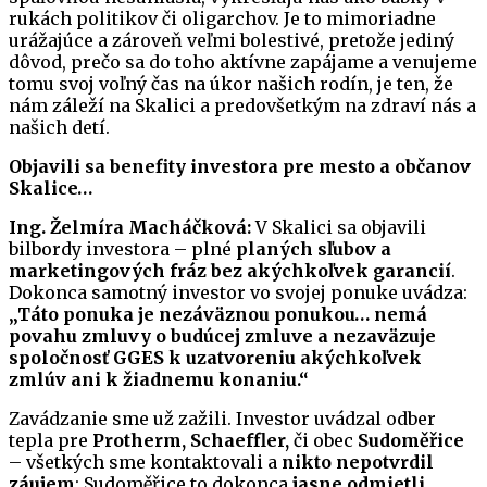
rukách politikov či oligarchov. Je to mimoriadne
urážajúce a zároveň veľmi bolestivé, pretože jediný
dôvod, prečo sa do toho aktívne zapájame a venujeme
tomu svoj voľný čas na úkor našich rodín, je ten, že
nám záleží na Skalici a predovšetkým na zdraví nás a
našich detí.
Objavili sa benefity investora pre mesto a občanov
Skalice…
Ing. Želmíra Macháčková:
V Skalici sa objavili
bilbordy investora – plné
planých sľubov a
marketingových fráz bez akýchkoľvek garancií
.
Dokonca samotný investor vo svojej ponuke uvádza:
„Táto ponuka je nezáväznou ponukou… nemá
povahu zmluvy o budúcej zmluve a nezaväzuje
spoločnosť GGES k uzatvoreniu akýchkoľvek
zmlúv ani k žiadnemu konaniu.“
Zavádzanie sme už zažili. Investor uvádzal odber
tepla pre
Protherm, Schaeffler,
či obec
Sudoměřice
– všetkých sme kontaktovali a
nikto nepotvrdil
záujem
; Sudoměřice to dokonca
jasne odmietli
.