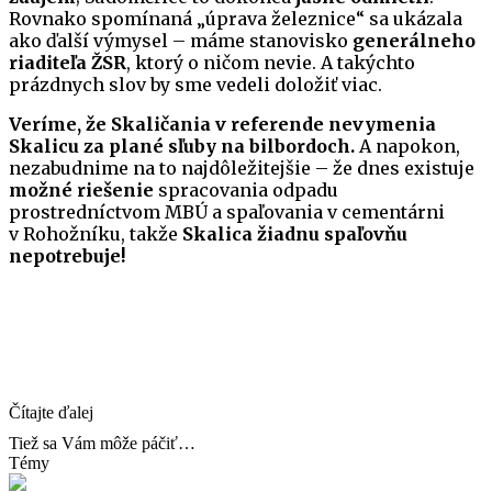
Rovnako spomínaná „úprava železnice“ sa ukázala
ako ďalší výmysel – máme stanovisko
generálneho
riaditeľa ŽSR
, ktorý o ničom nevie. A takýchto
prázdnych slov by sme vedeli doložiť viac.
Veríme, že Skaličania v referende nevymenia
Skalicu za plané sľuby na bilbordoch.
A napokon,
nezabudnime na to najdôležitejšie – že dnes existuje
možné riešenie
spracovania odpadu
prostredníctvom MBÚ a spaľovania v cementárni
v Rohožníku, takže
Skalica žiadnu spaľovňu
nepotrebuje!
Čítajte ďalej
Tiež sa Vám môže páčiť…
Témy