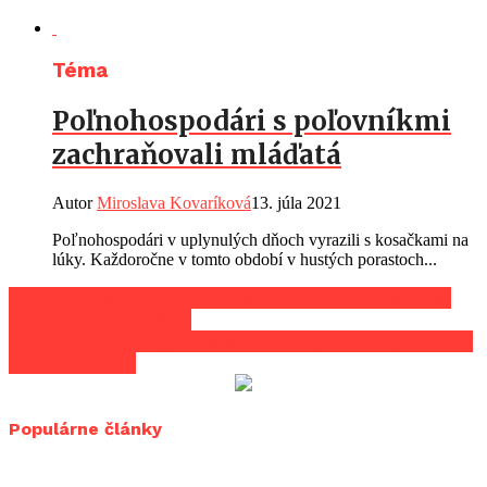
Téma
Poľnohospodári s poľovníkmi
zachraňovali mláďatá
Autor
Miroslava Kovaríková
13. júla 2021
Poľnohospodári v uplynulých dňoch vyrazili s kosačkami na
lúky. Každoročne v tomto období v hustých porastoch...
Petičný výbor za vyhlásenie referenda: Ak nechceš
spaľovňu, hlasuj NIE!
Skalica by mala v pondelok schváliť zákaz spaľovní v
katastri mesta
Populárne články