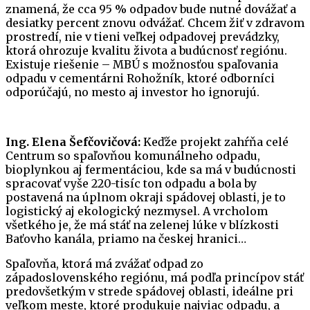
znamená, že cca 95 % odpadov bude nutné dovážať a
desiatky percent znovu odvážať. Chcem žiť v zdravom
prostredí, nie v tieni veľkej odpadovej prevádzky,
ktorá ohrozuje kvalitu života a budúcnosť regiónu.
Existuje riešenie – MBÚ s možnosťou spaľovania
odpadu v cementárni Rohožník, ktoré odborníci
odporúčajú, no mesto aj investor ho ignorujú.
Ing. Elena Šefčovičová:
Keďže projekt zahŕňa celé
Centrum so spaľovňou komunálneho odpadu,
bioplynkou aj fermentáciou, kde sa má v budúcnosti
spracovať vyše 220-tisíc ton odpadu a bola by
postavená na úplnom okraji spádovej oblasti, je to
logistický aj ekologický nezmysel. A vrcholom
všetkého je, že má stáť na zelenej lúke v blízkosti
Baťovho kanála, priamo na českej hranici…
Spaľovňa, ktorá má zvážať odpad zo
západoslovenského regiónu, má podľa princípov stáť
predovšetkým v strede spádovej oblasti, ideálne pri
veľkom meste, ktoré produkuje najviac odpadu, a