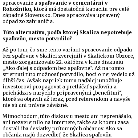
spracovanie a
spaľovanie v cementárni v
Rohožníku
, ktorá má dostatočnú kapacitu pre celé
západné Slovensko. Dnes spracováva upravený
odpad zo zahraničia.
Túto alternatívu, podľa ktorej Skalica nepotrebuje
spaľovňu, mesto potvrdilo?
Až po tom, čo sme tento variant spracovanie odpadu
bez spaľovne v Skalici zverejnili v Skalickom Obzore,
mesto zorganizovalo 22. októbra v kine diskusiu
„Ako ďalej s odpadom bez spaľovne“. Až na tomto
stretnutí túto možnosť potvrdilo, hoci o nej vedelo už
dlhší čas. Avšak napriek tomu naďalej umožňuje
investorovi propagovať a pretláčať spaľovňu a
prichádza s narýchlo pripravenými „benefitmi“,
ktoré sa objavili až teraz, pred referendom a navyše
nie sú ani právne záväzné.
Mimochodom, túto diskusiu mesto ani neprenášalo,
ani nezverejnilo na internete, takže sa k tomu zasa
dostali iba desiatky prítomných občanov. Ako sa
občania majú dozvedieť, že Skalica spaľovňu