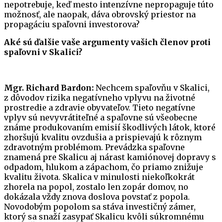
nepotrebuje, keď mesto intenzívne nepropaguje túto
možnosť, ale naopak, dáva obrovský priestor na
propagáciu spaľovni investorova?
Aké sú ďalšie vaše argumenty vašich členov proti
spaľovni v Skalici?
Mgr. Richard Bardon:
Nechcem spaľovňu v Skalici,
z dôvodov rizika negatívneho vplyvu na životné
prostredie a zdravie obyvateľov. Tieto negatívne
vplyv sú nevyvrátiteľné a spaľovne sú všeobecne
známe produkovaním emisií škodlivých látok, ktoré
zhoršujú kvalitu ovzdušia a prispievajú k rôznym
zdravotným problémom. Prevádzka spaľovne
znamená pre Skalicu aj nárast kamiónovej dopravy s
odpadom, hlukom a zápachom, čo priamo znižuje
kvalitu života. Skalica v minulosti niekoľkokrát
zhorela na popol, zostalo len zopár domov, no
dokázala vždy znova doslova povstať z popola.
Novodobým popolom sa stáva investičný zámer,
ktorý sa snaží zasypať Skalicu kvôli súkromnému