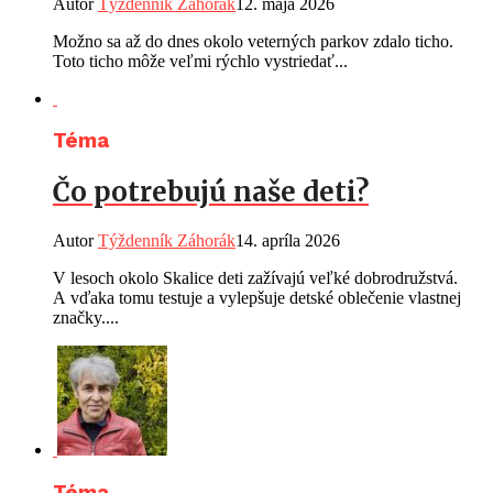
Autor
Týždenník Záhorák
12. mája 2026
Možno sa až do dnes okolo veterných parkov zdalo ticho.
Toto ticho môže veľmi rýchlo vystriedať...
Téma
Čo potrebujú naše deti?
Autor
Týždenník Záhorák
14. apríla 2026
V lesoch okolo Skalice deti zažívajú veľké dobrodružstvá.
A vďaka tomu testuje a vylepšuje detské oblečenie vlastnej
značky....
Téma