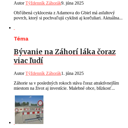
Autor
Týždenník Záhorák
9. júna 2025
Obľúbená cyklocesta z Adamova do Gbiel má asfaltový
povrch, ktorý si pochvaľujú cyklisti aj korčuliari. Aktuálna...
Téma
Bývanie na Záhorí láka čoraz
viac ľudí
Autor
Týždenník Záhorák
1. júna 2025
Záhorie sa v posledných rokoch stáva čoraz atraktívnejším
miestom na život aj investície. Malebné obce, blízkosť...