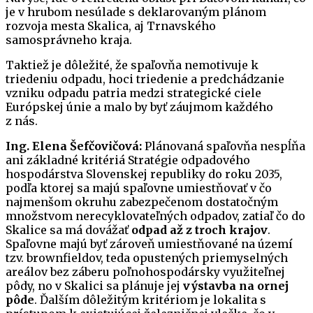
je v hrubom nesúlade s deklarovaným plánom
rozvoja mesta Skalica, aj Trnavského
samosprávneho kraja.
Taktiež je dôležité, že spaľovňa nemotivuje k
triedeniu odpadu, hoci triedenie a predchádzanie
vzniku odpadu patria medzi strategické ciele
Európskej únie a malo by byť záujmom každého
z nás.
Ing. Elena Šefčovičová:
Plánovaná spaľovňa nespĺňa
ani základné kritériá Stratégie odpadového
hospodárstva Slovenskej republiky do roku 2035,
podľa ktorej sa majú spaľovne umiestňovať v čo
najmenšom okruhu zabezpečenom dostatočným
množstvom nerecyklovateľných odpadov, zatiaľ čo do
Skalice sa má dovážať
odpad až z troch krajov
.
Spaľovne majú byť zároveň umiestňované na území
tzv. brownfieldov, teda opustených priemyselných
areálov bez záberu poľnohospodársky využiteľnej
pôdy, no v Skalici sa plánuje jej
výstavba na ornej
pôde
. Ďalším dôležitým kritériom je lokalita s