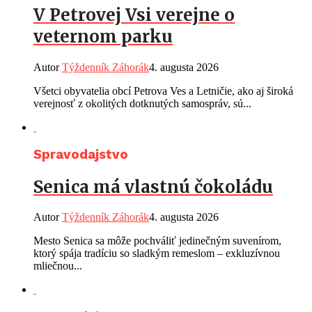
V Petrovej Vsi verejne o
veternom parku
Autor
Týždenník Záhorák
4. augusta 2026
Všetci obyvatelia obcí Petrova Ves a Letničie, ako aj široká
verejnosť z okolitých dotknutých samospráv, sú...
Spravodajstvo
Senica má vlastnú čokoládu
Autor
Týždenník Záhorák
4. augusta 2026
Mesto Senica sa môže pochváliť jedinečným suvenírom,
ktorý spája tradíciu so sladkým remeslom – exkluzívnou
mliečnou...