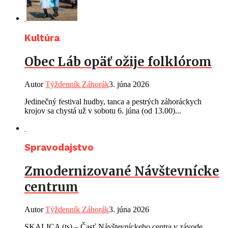
Kultúra
Obec Láb opäť ožije folklórom
Autor
Týždenník Záhorák
3. júna 2026
Jedinečný festival hudby, tanca a pestrých záhoráckych
krojov sa chystá už v sobotu 6. júna (od 13.00)...
Spravodajstvo
Zmodernizované Návštevnícke
centrum
Autor
Týždenník Záhorák
3. júna 2026
SKALICA (ts) – Časť Návštevníckeho centra v závode