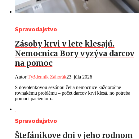
Spravodajstvo
Zásoby krvi v lete klesajú.
Nemocnica Bory vyzýva darcov
na pomoc
Autor
Týždenník Záhorák
23. júla 2026
S dovolenkovou sezónou čelia nemocnice každoročne
rovnakému problému – počet darcov krvi klesá, no potreba
pomoci pacientom...
Spravodajstvo
Štefánikove dni v jeho rodnom