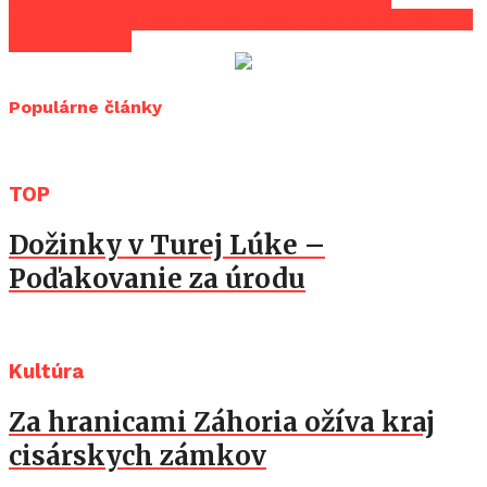
starostlivosť v Borskom Svätom Jure aj vďaka SMART
technológiám
Populárne články
TOP
Dožinky v Turej Lúke –
Poďakovanie za úrodu
Kultúra
Za hranicami Záhoria ožíva kraj
cisárskych zámkov