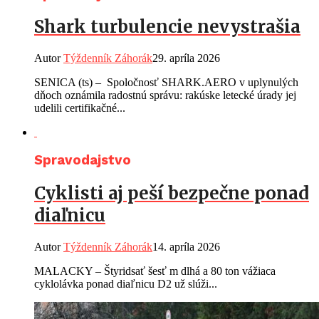
Shark turbulencie nevystrašia
Autor
Týždenník Záhorák
29. apríla 2026
SENICA (ts) – Spoločnosť SHARK.AERO v uplynulých
dňoch oznámila radostnú správu: rakúske letecké úrady jej
udelili certifikačné...
Spravodajstvo
Cyklisti aj peší bezpečne ponad
diaľnicu
Autor
Týždenník Záhorák
14. apríla 2026
MALACKY – Štyridsať šesť m dlhá a 80 ton vážiaca
cyklolávka ponad diaľnicu D2 už slúži...