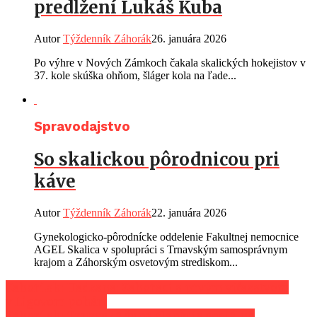
predĺžení Lukáš Kuba
Autor
Týždenník Záhorák
26. januára 2026
Po výhre v Nových Zámkoch čakala skalických hokejistov v
37. kole skúška ohňom, šláger kola na ľade...
Spravodajstvo
So skalickou pôrodnicou pri
káve
Autor
Týždenník Záhorák
22. januára 2026
Gynekologicko-pôrodnícke oddelenie Fakultnej nemocnice
AGEL Skalica v spolupráci s Trnavským samosprávnym
krajom a Záhorským osvetovým strediskom...
Záhorí.sk: Hádzaná: Záhoráci s prvým víťazstvom
v Ligovom pohári
Záhorí.sk: Trnavská župa zlepšuje sociálnu