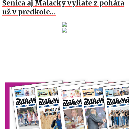
Senica aj Malacky vyliate z pohára
už v predkole…