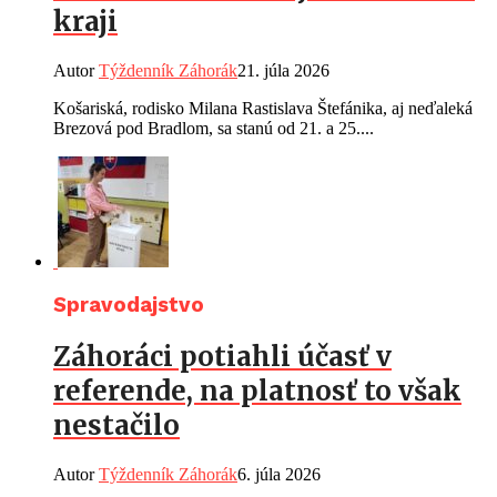
kraji
Autor
Týždenník Záhorák
21. júla 2026
Košariská, rodisko Milana Rastislava Štefánika, aj neďaleká
Brezová pod Bradlom, sa stanú od 21. a 25....
Spravodajstvo
Záhoráci potiahli účasť v
referende, na platnosť to však
nestačilo
Autor
Týždenník Záhorák
6. júla 2026