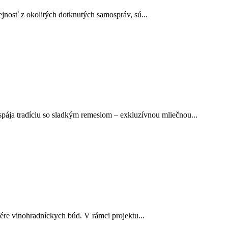
rejnosť z okolitých dotknutých samospráv, sú...
pája tradíciu so sladkým remeslom – exkluzívnou mliečnou...
fére vinohradníckych búd. V rámci projektu...