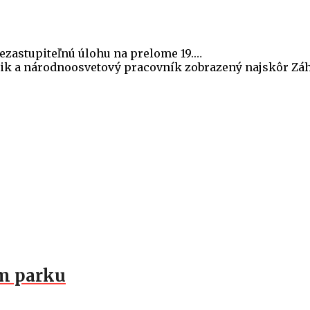
nezastupiteľnú úlohu na prelome 19.…
tik a národnoosvetový pracovník zobrazený najskôr Záho
om parku