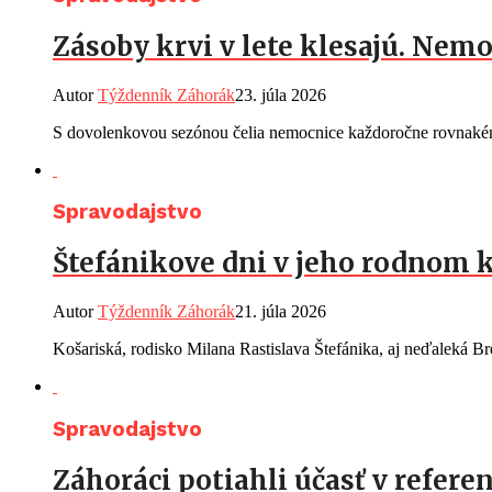
Zásoby krvi v lete klesajú. Ne
Autor
Týždenník Záhorák
23. júla 2026
S dovolenkovou sezónou čelia nemocnice každoročne rovnakému
Spravodajstvo
Štefánikove dni v jeho rodnom k
Autor
Týždenník Záhorák
21. júla 2026
Košariská, rodisko Milana Rastislava Štefánika, aj neďaleká Br
Spravodajstvo
Záhoráci potiahli účasť v referen