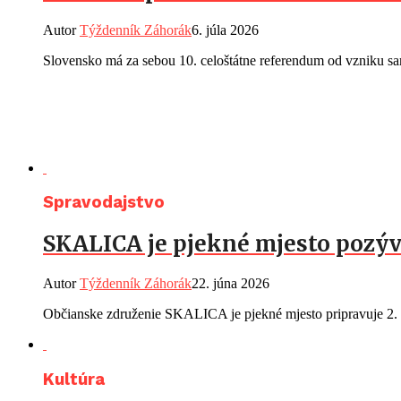
Autor
Týždenník Záhorák
6. júla 2026
Slovensko má za sebou 10. celoštátne referendum od vzniku sam
Spravodajstvo
SKALICA je pjekné mjesto pozýv
Autor
Týždenník Záhorák
22. júna 2026
Občianske združenie SKALICA je pjekné mjesto pripravuje 2. r
Kultúra