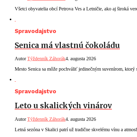
Všetci obyvatelia obcí Petrova Ves a Letničie, ako aj široká ve
Spravodajstvo
Senica má vlastnú čokoládu
Autor
Týždenník Záhorák
4. augusta 2026
Mesto Senica sa môže pochváliť jedinečným suvenírom, ktorý s
Spravodajstvo
Leto u skalických vinárov
Autor
Týždenník Záhorák
4. augusta 2026
Letná sezóna v Skalici patrí už tradične skvelému vínu a atmos