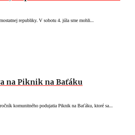
ostatnej republiky. V sobotu 4. júla sme mohli...
a na Piknik na Baťáku
očník komunitného podujatia Piknik na Baťáku, ktoré sa...