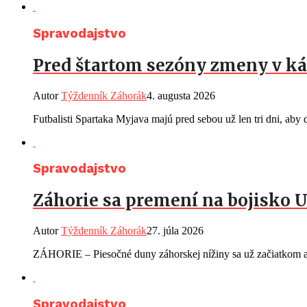
Spravodajstvo
Pred štartom sezóny zmeny v ká
Autor
Týždenník Záhorák
4. augusta 2026
Futbalisti Spartaka Myjava majú pred sebou už len tri dni, aby d
Spravodajstvo
Záhorie sa premení na bojisko U
Autor
Týždenník Záhorák
27. júla 2026
ZÁHORIE – Piesočné duny záhorskej nížiny sa už začiatkom au
Spravodajstvo