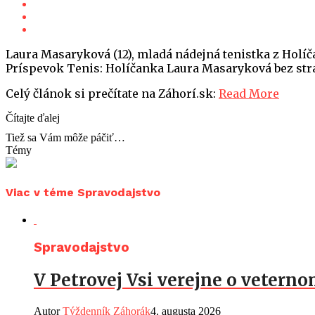
Laura Masaryková (12), mladá nádejná tenistka z Holíča
Príspevok Tenis: Holíčanka Laura Masaryková bez strat
Celý článok si prečítate na Záhorí.sk:
Read More
Čítajte ďalej
Tiež sa Vám môže páčiť…
Témy
Viac v téme Spravodajstvo
Spravodajstvo
V Petrovej Vsi verejne o vetern
Autor
Týždenník Záhorák
4. augusta 2026