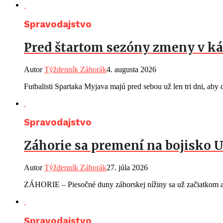
Spravodajstvo
Pred štartom sezóny zmeny v ká
Autor
Týždenník Záhorák
4. augusta 2026
Futbalisti Spartaka Myjava majú pred sebou už len tri dni, aby d
Spravodajstvo
Záhorie sa premení na bojisko U
Autor
Týždenník Záhorák
27. júla 2026
ZÁHORIE – Piesočné duny záhorskej nížiny sa už začiatkom au
Spravodajstvo