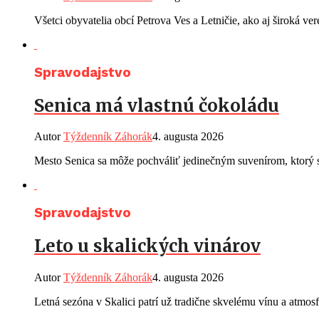
Všetci obyvatelia obcí Petrova Ves a Letničie, ako aj široká ve
Spravodajstvo
Senica má vlastnú čokoládu
Autor
Týždenník Záhorák
4. augusta 2026
Mesto Senica sa môže pochváliť jedinečným suvenírom, ktorý s
Spravodajstvo
Leto u skalických vinárov
Autor
Týždenník Záhorák
4. augusta 2026
Letná sezóna v Skalici patrí už tradične skvelému vínu a atmos