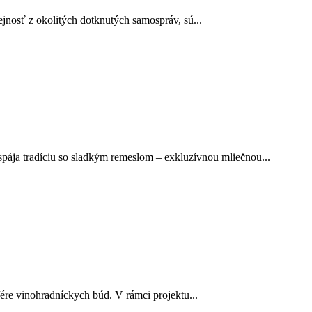
rejnosť z okolitých dotknutých samospráv, sú...
pája tradíciu so sladkým remeslom – exkluzívnou mliečnou...
fére vinohradníckych búd. V rámci projektu...