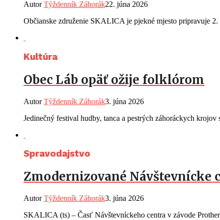
Autor
Týždenník Záhorák
22. júna 2026
Občianske združenie SKALICA je pjekné mjesto pripravuje 2. r
Kultúra
Obec Láb opäť ožije folklórom
Autor
Týždenník Záhorák
3. júna 2026
Jedinečný festival hudby, tanca a pestrých záhoráckych krojov s
Spravodajstvo
Zmodernizované Návštevnícke 
Autor
Týždenník Záhorák
3. júna 2026
SKALICA (ts) – Časť Návštevníckeho centra v závode Protherm 