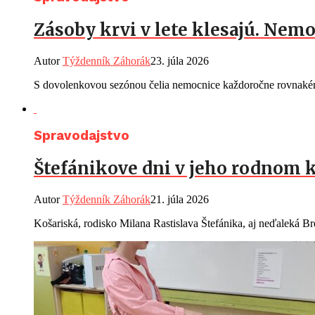
Zásoby krvi v lete klesajú. Ne
Autor
Týždenník Záhorák
23. júla 2026
S dovolenkovou sezónou čelia nemocnice každoročne rovnakému
Spravodajstvo
Štefánikove dni v jeho rodnom k
Autor
Týždenník Záhorák
21. júla 2026
Košariská, rodisko Milana Rastislava Štefánika, aj neďaleká Br