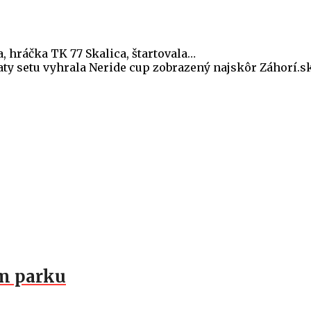
, hráčka TK 77 Skalica, štartovala…
y setu vyhrala Neride cup zobrazený najskôr Záhorí.sk 
om parku