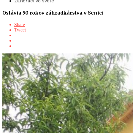
Záhoráci vo svete
Oslávia 50 rokov záhradkárstva v Senici
Share
Tweet