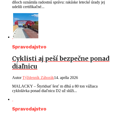
dňoch oznámila radostnú správu: rakúske letecké úrady jej
udelili certifikačné...
Spravodajstvo
Cyklisti aj peší bezpečne ponad
diaľnicu
Autor
Týždenník Záhorák
14. apríla 2026
MALACKY – Štyridsať šesť m dlhá a 80 ton vážiaca
cyklolávka ponad diaľnicu D2 už slúži...
Spravodajstvo