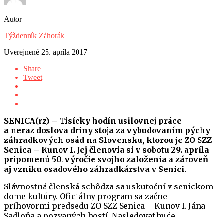
Autor
Týždenník Záhorák
Uverejnené
25. apríla 2017
Share
Tweet
SENICA(rz) – Tisícky hodín usilovnej práce
a neraz doslova driny stoja za vybudovaním pýchy
záhradkových osád na Slovensku, ktorou je ZO SZZ
Senica – Kunov I. Jej členovia si v sobotu 29. apríla
pripomenú 50. výročie svojho založenia a zároveň
aj vzniku osadového záhradkárstva v Senici.
Slávnostná členská schôdza sa uskutoční v senickom
dome kultúry. Oficiálny program sa začne
príhovormi predsedu ZO SZZ Senica – Kunov I. Jána
Sadloňa a pozvaných hostí. Nasledovať bude