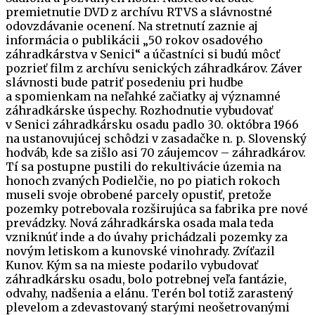
premietnutie DVD z archívu RTVS a slávnostné
odovzdávanie ocenení. Na stretnutí zaznie aj
informácia o publikácii „50 rokov osadového
záhradkárstva v Senici“ a účastníci si budú môcť
pozrieť film z archívu senických záhradkárov. Záver
slávnosti bude patriť posedeniu pri hudbe
a spomienkam na neľahké začiatky aj významné
záhradkárske úspechy. Rozhodnutie vybudovať
v Senici záhradkársku osadu padlo 30. októbra 1966
na ustanovujúcej schôdzi v zasadačke n. p. Slovenský
hodváb, kde sa zišlo asi 70 záujemcov – záhradkárov.
Tí sa postupne pustili do rekultivácie územia na
honoch zvaných Podielčie, no po piatich rokoch
museli svoje obrobené parcely opustiť, pretože
pozemky potrebovala rozširujúca sa fabrika pre nové
prevádzky. Nová záhradkárska osada mala teda
vzniknúť inde a do úvahy prichádzali pozemky za
novým letiskom a kunovské vinohrady. Zvíťazil
Kunov. Kým sa na mieste podarilo vybudovať
záhradkársku osadu, bolo potrebnej veľa fantázie,
odvahy, nadšenia a elánu. Terén bol totiž zarastený
plevelom a zdevastovaný starými neošetrovanými