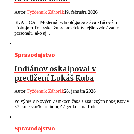
Autor
Týždenník Záhorák
19. februára 2026
SKALICA – Moderná technológia sa stáva kľúčovým
nástrojom Trnavskej župy pre efektívnejšie vzdelávanie
personálu, ako aj...
Spravodajstvo
Indiánov oskalpoval v
predĺžení Lukáš Kuba
Autor
Týždenník Záhorák
26. januára 2026
Po výhre v Nových Zámkoch čakala skalických hokejistov v
37. kole skúška ohňom, šláger kola na ľade...
Spravodajstvo