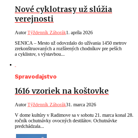
Nové cyklotrasy už slúžia
verejnosti
Autor
Týždenník Záhorák
1. apríla 2026
SENICA – Mesto už odovzdalo do užívania 1450 metrov
zrekonštruovaných a rozšírených chodníkov pre peších
a cyklistov, s výstavbou...
Spravodajstvo
1616 vzoriek na koštovke
Autor
Týždenník Záhorák
31. marca 2026
V dome kultúry v Radimove sa v sobotu 21. marca konal 28.
ročník ochutnávky ovocných destilátov. Ochutnávke
predchádzala...