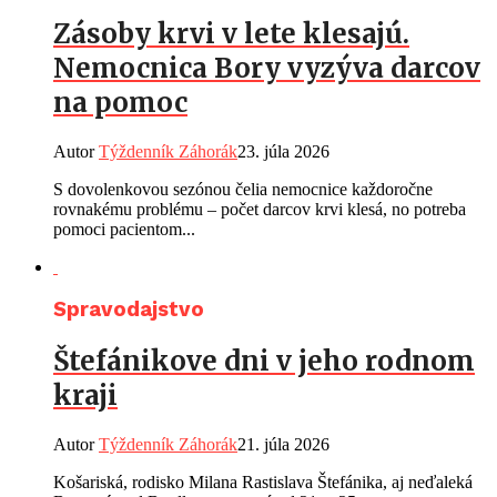
Zásoby krvi v lete klesajú.
Nemocnica Bory vyzýva darcov
na pomoc
Autor
Týždenník Záhorák
23. júla 2026
S dovolenkovou sezónou čelia nemocnice každoročne
rovnakému problému – počet darcov krvi klesá, no potreba
pomoci pacientom...
Spravodajstvo
Štefánikove dni v jeho rodnom
kraji
Autor
Týždenník Záhorák
21. júla 2026
Košariská, rodisko Milana Rastislava Štefánika, aj neďaleká