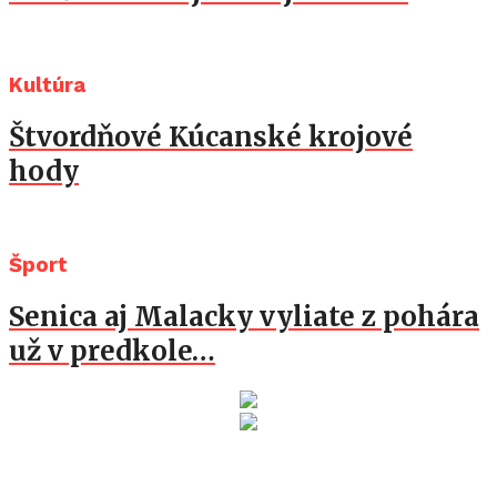
Kultúra
Štvordňové Kúcanské krojové
hody
Šport
Senica aj Malacky vyliate z pohára
už v predkole…