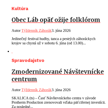
Kultúra
Obec Láb opäť ožije folklórom
Autor
Týždenník Záhorák
3. júna 2026
Jedinečný festival hudby, tanca a pestrých záhoráckych
krojov sa chystá už v sobotu 6. júna (od 13.00)...
Spravodajstvo
Zmodernizované Návštevnícke
centrum
Autor
Týždenník Záhorák
3. júna 2026
SKALICA (ts) – Časť Návštevníckeho centra v závode
Protherm Production zrenovovali vďaka päťcifernej investícii.
Za posledné...