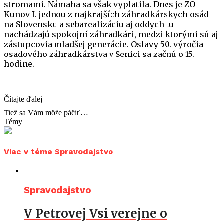
stromami. Námaha sa však vyplatila. Dnes je ZO
Kunov I. jednou z najkrajších záhradkárskych osád
na Slovensku a sebarealizáciu aj oddych tu
nachádzajú spokojní záhradkári, medzi ktorými sú aj
zástupcovia mladšej generácie. Oslavy 50. výročia
osadového záhradkárstva v Senici sa začnú o 15.
hodine.
Čítajte ďalej
Tiež sa Vám môže páčiť…
Témy
Viac v téme Spravodajstvo
Spravodajstvo
V Petrovej Vsi verejne o