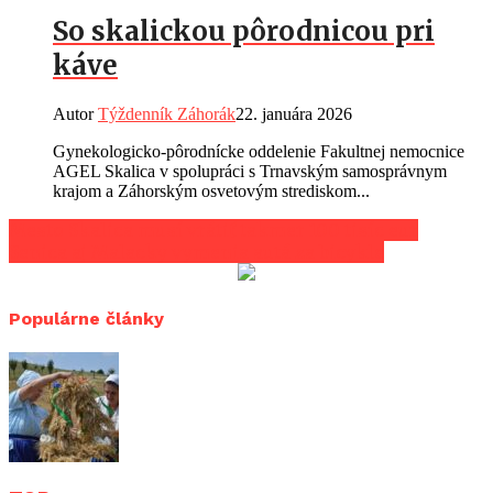
So skalickou pôrodnicou pri
káve
Autor
Týždenník Záhorák
22. januára 2026
Gynekologicko-pôrodnícke oddelenie Fakultnej nemocnice
AGEL Skalica v spolupráci s Trnavským samosprávnym
krajom a Záhorským osvetovým strediskom...
Mesto Skalica musí vrátiť takmer 100 tisíc eur
Senica aj Malacky vymenia autá za bicykle
Populárne články