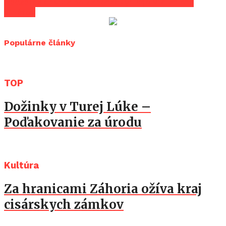
Nedzelná chvíua po Záhorácky: Pejo Vidlár pre
vinárov
Populárne články
TOP
Dožinky v Turej Lúke –
Poďakovanie za úrodu
Kultúra
Za hranicami Záhoria ožíva kraj
cisárskych zámkov