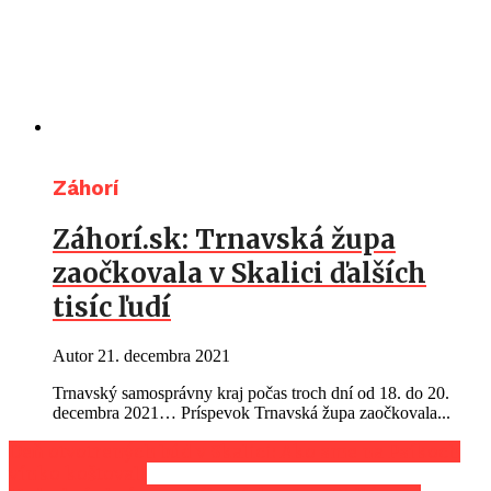
Záhorí
Záhorí.sk: Trnavská župa
zaočkovala v Skalici ďalších
tisíc ľudí
Autor
21. decembra 2021
Trnavský samosprávny kraj počas troch dní od 18. do 20.
decembra 2021… Príspevok Trnavská župa zaočkovala...
Deň otvotrených búd v Skalici: Ako sme na Psíkoch
vínko koštovali