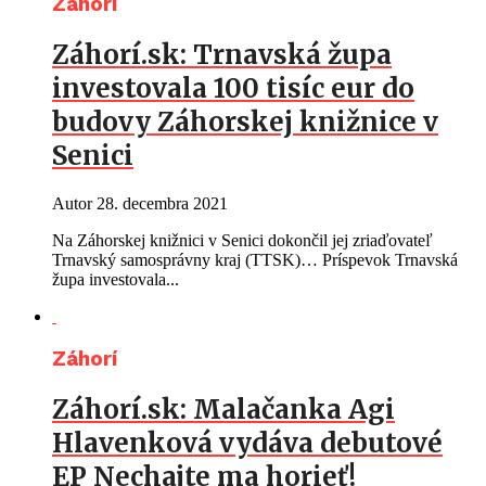
Záhorí
Záhorí.sk: Trnavská župa
investovala 100 tisíc eur do
budovy Záhorskej knižnice v
Senici
Autor
28. decembra 2021
Na Záhorskej knižnici v Senici dokončil jej zriaďovateľ
Trnavský samosprávny kraj (TTSK)… Príspevok Trnavská
župa investovala...
Záhorí
Záhorí.sk: Malačanka Agi
Hlavenková vydáva debutové
EP Nechajte ma horieť!