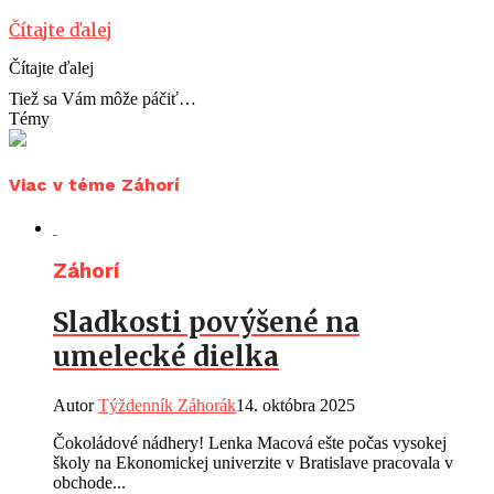
Čítajte ďalej
Čítajte ďalej
Tiež sa Vám môže páčiť…
Témy
Viac v téme Záhorí
Záhorí
Sladkosti povýšené na
umelecké dielka
Autor
Týždenník Záhorák
14. októbra 2025
Čokoládové nádhery! Lenka Macová ešte počas vysokej
školy na Ekonomickej univerzite v Bratislave pracovala v
obchode...