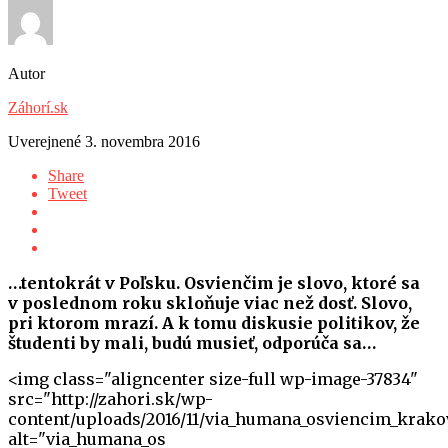
Autor
Záhorí.sk
Uverejnené
3. novembra 2016
Share
Tweet
…tentokrát v Poľsku. Osvienčim je slovo, ktoré sa
v poslednom roku skloňuje viac než dosť. Slovo,
pri ktorom mrazí. A k tomu diskusie politikov, že
študenti by mali, budú musieť, odporúča sa…
<img class="aligncenter size-full wp-image-37834"
src="http://zahori.sk/wp-
content/uploads/2016/11/via_humana_osviencim_krakov
alt="via_humana_os