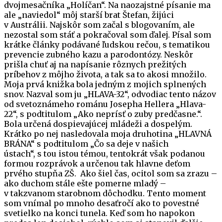
dvojmesačníka „Holíčan“. Na naozajstné písanie ma
ale „naviedol“ môj starší brat Štefan, žijúci
v Austrálii. Najskôr som začal s blogovaním, ale
nezostal som stáť a pokračoval som ďalej. Písal som
krátke články podávané ľudskou rečou, s tematikou
prevencie zubného kazu a parodontózy. Neskôr
prišla chuť aj na napísanie rôznych prežitých
príbehov z môjho života, a tak sa to akosi množilo.
Moja prvá knižka bola jedným z mojich splnených
snov. Nazval som ju „HLAVA-32“, odvodiac tento názov
od svetoznámeho románu Josepha Hellera „Hlava-
22“, s podtitulom „Ako neprísť o zuby predčasne.“.
Bola určená dospievajúcej mládeži a dospelým.
Krátko po nej nasledovala moja druhotina „HLAVNÁ
BRÁNA“ s podtitulom „Čo sa deje v našich
ústach“, s tou istou témou, tentokrát však podanou
formou rozprávok a určenou tak hlavne deťom
prvého stupňa ZŠ. Ako šiel čas, ocitol som sa zrazu –
ako duchom stále ešte pomerne mladý –
v takzvanom starobnom dôchodku. Tento moment
som vnímal po mnoho desaťročí ako to povestné
svetielko na konci tunela. Keď som ho napokon