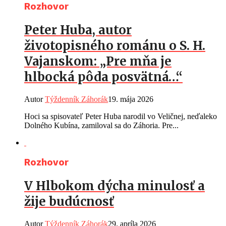
Rozhovor
Peter Huba, autor
životopisného románu o S. H.
Vajanskom: „Pre mňa je
hlbocká pôda posvätná…“
Autor
Týždenník Záhorák
19. mája 2026
Hoci sa spisovateľ Peter Huba narodil vo Veličnej, neďaleko
Dolného Kubína, zamiloval sa do Záhoria. Pre...
Rozhovor
V Hlbokom dýcha minulosť a
žije budúcnosť
Autor
Týždenník Záhorák
29. apríla 2026