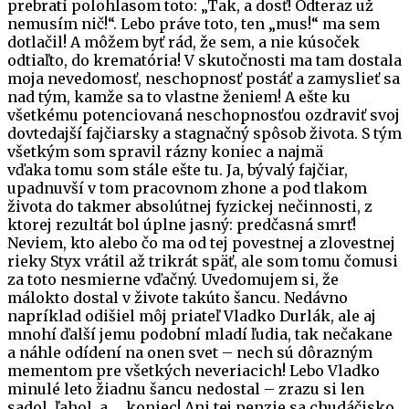
prebratí polohlasom toto: „Tak, a dosť! Odteraz už
nemusím nič!“. Lebo práve toto, ten „mus!“ ma sem
dotlačil! A môžem byť rád, že sem, a nie kúsoček
odtiaľto, do krematória! V skutočnosti ma tam dostala
moja nevedomosť, neschopnosť postáť a zamyslieť sa
nad tým, kamže sa to vlastne ženiem! A ešte ku
všetkému potenciovaná neschopnosťou ozdraviť svoj
dovtedajší fajčiarsky a stagnačný spôsob života. S tým
všetkým som spravil rázny koniec a najmä
vďaka tomu som stále ešte tu. Ja, bývalý fajčiar,
upadnuvší v tom pracovnom zhone a pod tlakom
života do takmer absolútnej fyzickej nečinnosti, z
ktorej rezultát bol úplne jasný: predčasná smrť!
Neviem, kto alebo čo ma od tej povestnej a zlovestnej
rieky Styx vrátil až trikrát späť, ale som tomu čomusi
za toto nesmierne vďačný. Uvedomujem si, že
málokto dostal v živote takúto šancu. Nedávno
napríklad odišiel môj priateľ Vladko Durlák, ale aj
mnohí ďalší jemu podobní mladí ľudia, tak nečakane
a náhle odídení na onen svet – nech sú dôrazným
mementom pre všetkých neveriacich! Lebo Vladko
minulé leto žiadnu šancu nedostal – zrazu si len
sadol, ľahol, a … koniec! Ani tej penzie sa chudáčisko