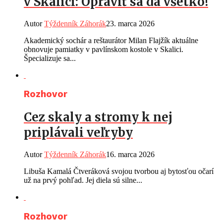
v Skalici: Opraviť sa dá všetko!
Autor
Týždenník Záhorák
23. marca 2026
Akademický sochár a reštaurátor Milan Flajžík aktuálne
obnovuje pamiatky v pavlínskom kostole v Skalici.
Špecializuje sa...
Rozhovor
Cez skaly a stromy k nej
priplávali veľryby
Autor
Týždenník Záhorák
16. marca 2026
Libuša Kamalá Čtveráková svojou tvorbou aj bytosťou očarí
už na prvý pohľad. Jej diela sú silne...
Rozhovor