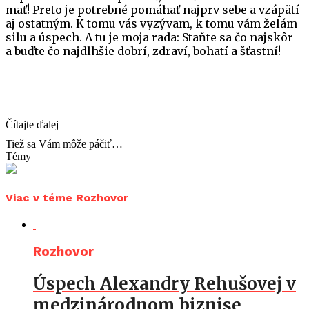
mať! Preto je potrebné pomáhať najprv sebe a vzápätí
aj ostatným. K tomu vás vyzývam, k tomu vám želám
silu a úspech. A tu je moja rada: Staňte sa čo najskôr
a buďte čo najdlhšie dobrí, zdraví, bohatí a šťastní!
Čítajte ďalej
Tiež sa Vám môže páčiť…
Témy
Viac v téme Rozhovor
Rozhovor
Úspech Alexandry Rehušovej v
medzinárodnom biznise