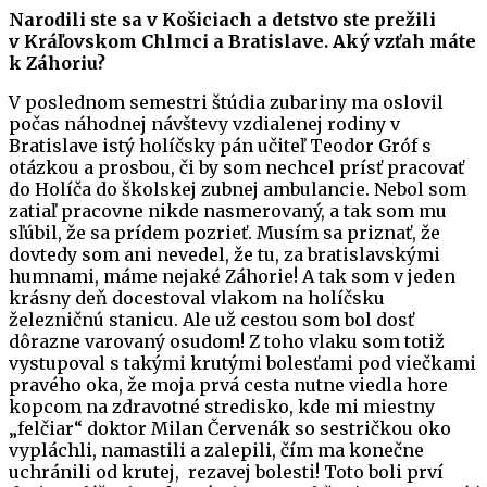
Narodili ste sa v Košiciach a detstvo ste prežili
v Kráľovskom Chlmci a Bratislave. Aký vzťah máte
k Záhoriu?
V poslednom semestri štúdia zubariny ma oslovil
počas náhodnej návštevy vzdialenej rodiny v
Bratislave istý holíčsky pán učiteľ Teodor Gróf s
otázkou a prosbou, či by som nechcel prísť pracovať
do Holíča do školskej zubnej ambulancie. Nebol som
zatiaľ pracovne nikde nasmerovaný, a tak som mu
sľúbil, že sa prídem pozrieť. Musím sa priznať, že
dovtedy som ani nevedel, že tu, za bratislavskými
humnami, máme nejaké Záhorie! A tak som v jeden
krásny deň docestoval vlakom na holíčsku
železničnú stanicu. Ale už cestou som bol dosť
dôrazne varovaný osudom! Z toho vlaku som totiž
vystupoval s takými krutými bolesťami pod viečkami
pravého oka, že moja prvá cesta nutne viedla hore
kopcom na zdravotné stredisko, kde mi miestny
„felčiar“ doktor Milan Červenák so sestričkou oko
vypláchli, namastili a zalepili, čím ma konečne
uchránili od krutej, rezavej bolesti! Toto boli prví