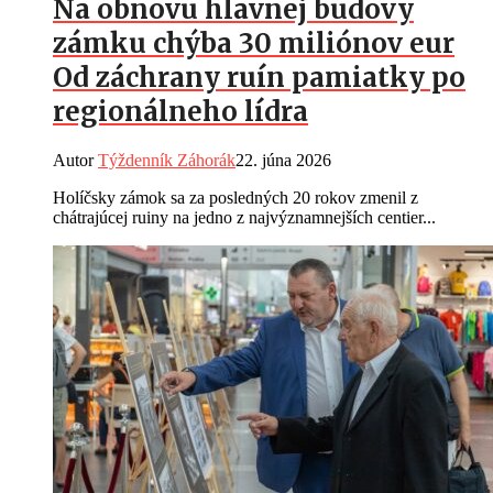
Na obnovu hlavnej budovy
zámku chýba 30 miliónov eur
Od záchrany ruín pamiatky po
regionálneho lídra
Autor
Týždenník Záhorák
22. júna 2026
Holíčsky zámok sa za posledných 20 rokov zmenil z
chátrajúcej ruiny na jedno z najvýznamnejších centier...