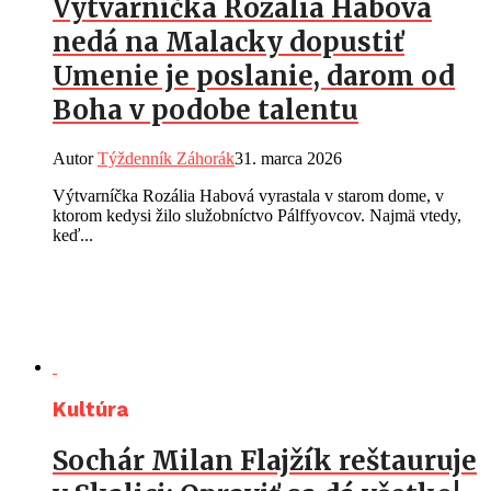
Výtvarníčka Rozália Habová
nedá na Malacky dopustiť
Umenie je poslanie, darom od
Boha v podobe talentu
Autor
Týždenník Záhorák
31. marca 2026
Výtvarníčka Rozália Habová vyrastala v starom dome, v
ktorom kedysi žilo služobníctvo Pálffyovcov. Najmä vtedy,
keď...
Kultúra
Sochár Milan Flajžík reštauruje