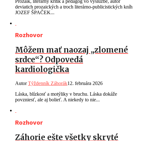
Prozaik, literárny kritik a pedagóg vo výslužbe, autor
deviatich prozaických a troch literárno-publicistických kníh
JOZEF ŠPAČEK...
Rozhovor
Môžem mať naozaj „zlomené
srdce“? Odpovedá
kardiologička
Autor
Týždenník Záhorák
12. februára 2026
Láska, blízkosť a motýliky v bruchu. Láska dokáže
povzniesť, ale aj bolieť. A niekedy to nie...
Rozhovor
Záhorie ešte všetky skryté