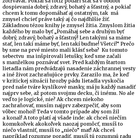
zotrvávať. Pokiaľ sa totiž podarí stať sa v období
dospievania dobrý, zdravý, bohatý a šťastný, a pokiaľ
chcem k tomu dopomáhať aj ostatným, tak má
zmysel chcieť práve taký aj čo najdhlšie žiť.
Základnou tézou knihy je zmysel žitia. Zmyslom žitia
každého by malo byť „Pomáhaj sebe a druhým byť
dobrý, zdravý, bohatý a šťastný! Len takými sa máme
stať, len takí máme byť, len takí buďme! Všetci!“ Prečo
by sme na prvé miesto mali klásť seba? Ku tomuto
sebectvu ma inšpirovali letušky, keď sme začali
s manželkou poznávať svet. Pred každým štartom
lietadla nám predvádzajú nasadenie záchrannej vesty
a iné život zachraňujúce prvky. Zarazilo ma, že keď
v kritickej situácii hrozby pádu lietadla vyskočia
pred naše tváre kyslíkové masky, má ju každý nasadiť
najprv sebe, až potom svojmu decku, či inému. No ale
veď to je logické, nie? Ak chcem niekoho
zachraňovať, musím najprv zabezpečiť, aby som
vôbec mohol! Teda v tomto prípade aby som žil
a konal! A toto platí aj všade inde: ak chceš niečím
komukoľvek akokoľvek naozaj pomôcť, musíš to
niečo vlastniť, musíš to „niečo“ mať! Ak chceš
napríklad rozumne poradiť, musíš tú rozumnú radu