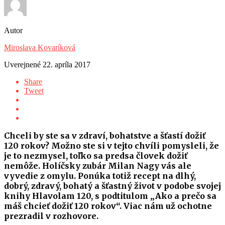
Autor
Miroslava Kovaríková
Uverejnené
22. apríla 2017
Share
Tweet
Chceli by ste sa v zdraví, bohatstve a šťastí dožiť
120 rokov? Možno ste si v tejto chvíli pomysleli, že
je to nezmysel, toľko sa predsa človek dožiť
nemôže. Holíčsky zubár Milan Nagy vás ale
vyvedie z omylu. Ponúka totiž recept na dlhý,
dobrý, zdravý, bohatý a šťastný život v podobe svojej
knihy Hlavolam 120, s podtitulom „Ako a prečo sa
máš chcieť dožiť 120 rokov“. Viac nám už ochotne
prezradil v rozhovore.