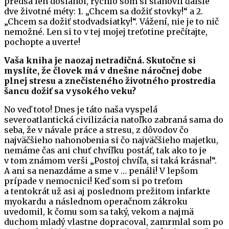
predsa len dosiahol, rýchlo som si stanovil ďalšie
dve životné méty: 1. „Chcem sa dožiť stovky!“ a 2.
„Chcem sa dožiť stodvadsiatky!“. Vážení, nie je to nič
nemožné. Len si to v tej mojej treťotine prečítajte,
pochopte a uverte!
Vaša kniha je naozaj netradičná. Skutočne si
myslíte, že človek má v dnešne náročnej dobe
plnej stresu a znečisteného životného prostredia
šancu dožiť sa vysokého veku?
No veď toto! Dnes je táto naša vyspelá
severoatlantická civilizácia natoľko zabraná sama do
seba, že v návale práce a stresu, z dôvodov čo
najväčšieho nahonobenia si čo najväčšieho majetku,
nemáme čas ani chuť chvíľku postáť, tak ako to je
v tom známom verši „Postoj chvíľa, si taká krásna!“.
A ani sa nenazdáme a sme v … penáli! V lepšom
prípade v nemocnici! Keď som si po treťom
a tentokrát už asi aj poslednom prežitom infarkte
myokardu a následnom operačnom zákroku
uvedomil, k čomu som sa taký, vekom a najmä
duchom mladý vlastne dopracoval, zamrmlal som po