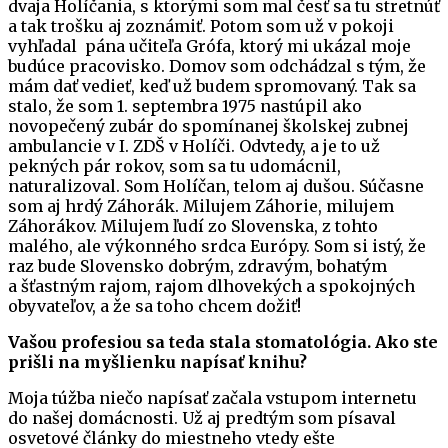
dvaja Holíčania, s ktorými som mal česť sa tu stretnúť
a tak trošku aj zoznámiť. Potom som už v pokoji
vyhľadal pána učiteľa Grófa, ktorý mi ukázal moje
budúce pracovisko. Domov som odchádzal s tým, že
mám dať vedieť, keď už budem spromovaný. Tak sa
stalo, že som 1. septembra 1975 nastúpil ako
novopečený zubár do spomínanej školskej zubnej
ambulancie v I. ZDŠ v Holíči. Odvtedy, a je to už
pekných pár rokov, som sa tu udomácnil,
naturalizoval. Som Holíčan, telom aj dušou. Súčasne
som aj hrdý Záhorák. Milujem Záhorie, milujem
Záhorákov. Milujem ľudí zo Slovenska, z tohto
malého, ale výkonného srdca Európy. Som si istý, že
raz bude Slovensko dobrým, zdravým, bohatým
a šťastným rajom, rajom dlhovekých a spokojných
obyvateľov, a že sa toho chcem dožiť!
Vašou profesiou sa teda stala stomatológia. Ako ste
prišli na myšlienku napísať knihu?
Moja túžba niečo napísať začala vstupom internetu
do našej domácnosti. Už aj predtým som písaval
osvetové články do miestneho vtedy ešte