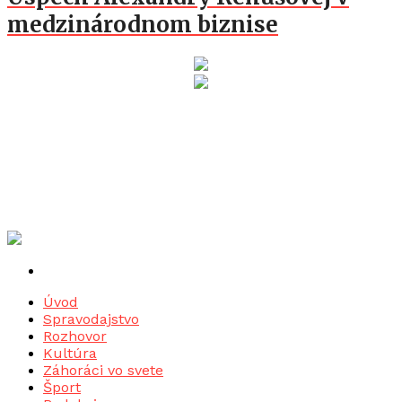
medzinárodnom biznise
Úvod
Spravodajstvo
Rozhovor
Kultúra
Záhoráci vo svete
Šport