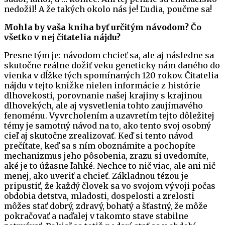
nedožil! A že takých okolo nás je! Ľudia, poučme sa!
Mohla by vaša kniha byť určitým návodom? Čo
všetko v nej čitatelia nájdu?
Presne tým je: návodom chcieť sa, ale aj následne sa
skutočne reálne dožiť veku geneticky nám daného do
vienka v dĺžke tých spomínaných 120 rokov. Čitatelia
nájdu v tejto knižke nielen informácie z histórie
dlhovekosti, porovnanie našej krajiny s krajinou
dlhovekých, ale aj vysvetlenia tohto zaujímavého
fenoménu. Vyvrcholením a uzavretím tejto dôležitej
témy je samotný návod na to, ako tento svoj osobný
cieľ aj skutočne zrealizovať. Keď si tento návod
prečítate, keď sa s ním oboznámite a pochopíte
mechanizmus jeho pôsobenia, zrazu si uvedomíte,
aké je to úžasne ľahké. Nechce to nič viac, ale ani nič
menej, ako uveriť a chcieť. Základnou tézou je
pripustiť, že každý človek sa vo svojom vývoji počas
obdobia detstva, mladosti, dospelosti a zrelosti
môžes stať dobrý, zdravý, bohatý a šťastný, že môže
pokračovať a naďalej v takomto stave stabilne