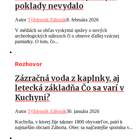
poklady nevydalo
Autor
Týždenník Záhorák
8. februára 2026
V médiách sa občas vyskytnú správy o nových
archeologických nálezoch či o obnove ďalšej vzácnej
pamiatky. O tom, čo...
Rozhovor
Zázračná voda z kaplnky, aj
letecká základňa Čo sa varí v
Kuchyni?
Autor
Týždenník Záhorák
30. januára 2026
Kuchyňa, v ktorej žije takmer 1800 obyvateľov, patrí k
najstarším obciam Záhoria. Obec sa najčastejšie spomína v...