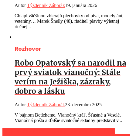
Autor
Týždenník Záhorák
19. januára 2026
Chlapi väčšinou zbierajú plechovky od piva, modely áut,
veterány… Marek Šnelly (48), riaditeľ plavby výletnej
riečnej...
Rozhovor
Robo Opatovský sa narodil na
prvý sviatok vianočný: Stále
verím na Ježiška, zázraky,
dobro a lásku
Autor
Týždenník Záhorák
23. decembra 2025
V bájnom Betleheme, Vianočný kráľ, Šťastné a Veselé,
Vianočná pošta a ďalšie sviatočné skladby predstavil v...
Bicykel po dedovi Zuzke pričaroval aj priateľa