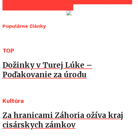
Profesionálny degustátor Tomáš Tureček: Milovníci
vína idú stále viac po kvalite
Populárne články
TOP
Dožinky v Turej Lúke –
Poďakovanie za úrodu
Kultúra
Za hranicami Záhoria ožíva kraj
cisárskych zámkov