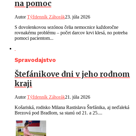
na pomoc
Autor
Týždenník Záhorák
23. júla 2026
S dovolenkovou sezónou čelia nemocnice každoročne
rovnakému problému – počet darcov krvi klesá, no potreba
pomoci pacientom...
Spravodajstvo
Štefánikove dni v jeho rodnom
kraji
Autor
Týždenník Záhorák
21. júla 2026
Košariská, rodisko Milana Rastislava Štefánika, aj neďaleká
Brezová pod Bradlom, sa stanú od 21. a 25....