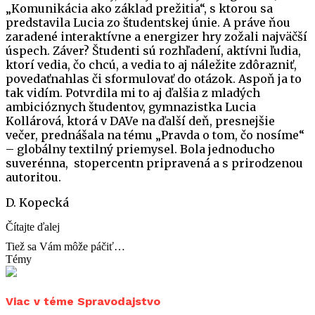
„Komunikácia ako základ prežitia“, s ktorou sa
predstavila Lucia zo študentskej únie. A práve ňou
zaradené interaktívne a energizer hry zožali najväčší
úspech. Záver? Študenti sú rozhľadení, aktívni ľudia,
ktorí vedia, čo chcú, a vedia to aj náležite zdôrazniť,
povedaťnahlas či sformulovať do otázok. Aspoň ja to
tak vidím. Potvrdila mi to aj ďalšia z mladých
ambicióznych študentov, gymnazistka Lucia
Kollárová, ktorá v DAVe na ďalší deň, presnejšie
večer, prednášala na tému „Pravda o tom, čo nosíme“
– globálny textilný priemysel. Bola jednoducho
suverénna, stopercentn pripravená a s prirodzenou
autoritou.
D. Kopecká
Čítajte ďalej
Tiež sa Vám môže páčiť…
Témy
Viac v téme Spravodajstvo