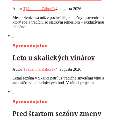
Autor
Týždenník Záhorák
4. augusta 2026
Mesto Senica sa môže pochváliť jedinečným suvenírom,
ktorý spája tradíciu so sladkým remeslom – exkluzívnou
mliečnou...
Spravodajstvo
Leto u skalických vinárov
Autor
Týždenník Záhorák
4. augusta 2026
Letná sezóna v Skalici patrí už tradične skvelému vínu a
atmosfére vinohradníckych búd. V rámci projektu...
Spravodajstvo
Pred štartom sezóny zmeny