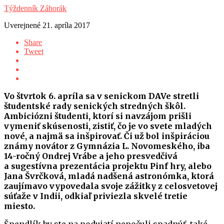
Týždenník Záhorák
Uverejnené
21. apríla 2017
Share
Tweet
Vo štvrtok 6. apríla sa v senickom DAVe stretli
študentské rady senických stredných škôl.
Ambiciózni študenti, ktorí si navzájom prišli
vymeniť skúsenosti, zistiť, čo je vo svete mladých
nové, a najmä sa inšpirovať. Či už bol inšpiráciou
známy novátor z Gymnázia L. Novomeského, iba
14-ročný Ondrej Vrábe a jeho presvedčivá
a sugestívna prezentácia projektu Pinf hry, alebo
Jana Švrčková, mladá nadšená astronómka, ktorá
zaujímavo vypovedala svoje zážitky z celosvetovej
súťaže v Indii, odkiaľ priviezla skvelé tretie
miesto.
Špendlík by ste na podujatí nepočuli spadnúť, také