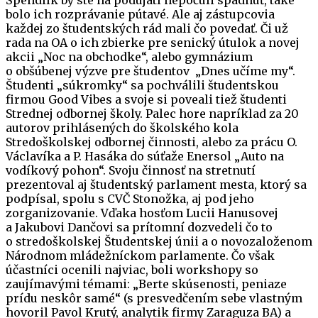
bolo ich rozprávanie pútavé. Ale aj zástupcovia
každej zo študentských rád mali čo povedať. Či už
rada na OA o ich zbierke pre senický útulok a novej
akcii „Noc na obchodke“, alebo gymnázium
o obšúbenej výzve pre študentov „Dnes učíme my“.
Študenti „súkromky“ sa pochválili študentskou
firmou Good Vibes a svoje si poveali tiež študenti
Strednej odbornej školy. Palec hore napríklad za 20
autorov prihlásených do školského kola
Stredoškolskej odbornej činnosti, alebo za prácu O.
Václavíka a P. Hasáka do súťaže Enersol „Auto na
vodíkový pohon“. Svoju činnosť na stretnutí
prezentoval aj študentský parlament mesta, ktorý sa
podpísal, spolu s CVČ Stonožka, aj pod jeho
zorganizovanie. Vďaka hosťom Lucii Hanusovej
a Jakubovi Dančovi sa prítomní dozvedeli čo to
o stredoškolskej Študentskej únii a o novozaloženom
Národnom mládežníckom parlamente. Čo však
účastníci ocenili najviac, boli workshopy so
zaujímavými témami: „Berte skúsenosti, peniaze
prídu neskôr samé“ (s presvedčením sebe vlastným
hovoril Pavol Krutý, analytik firmy Zaraguza BA) a