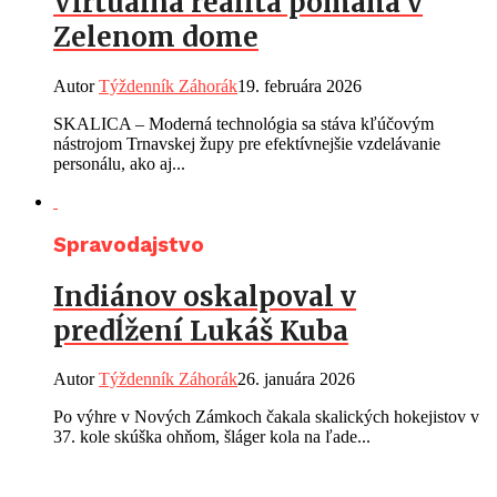
Virtuálna realita pomáha v
Zelenom dome
Autor
Týždenník Záhorák
19. februára 2026
SKALICA – Moderná technológia sa stáva kľúčovým
nástrojom Trnavskej župy pre efektívnejšie vzdelávanie
personálu, ako aj...
Spravodajstvo
Indiánov oskalpoval v
predĺžení Lukáš Kuba
Autor
Týždenník Záhorák
26. januára 2026
Po výhre v Nových Zámkoch čakala skalických hokejistov v
37. kole skúška ohňom, šláger kola na ľade...