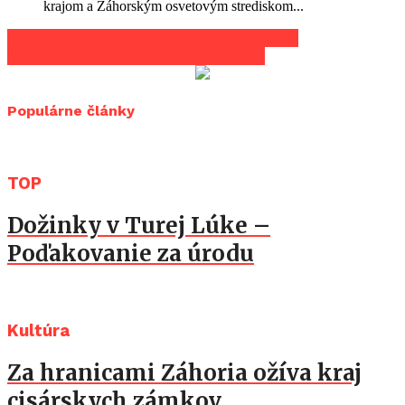
krajom a Záhorským osvetovým strediskom...
Gymnazisti pomohli záchrannej stanici
Na Záhorí žije veterán z Normandie
Populárne články
TOP
Dožinky v Turej Lúke –
Poďakovanie za úrodu
Kultúra
Za hranicami Záhoria ožíva kraj
cisárskych zámkov