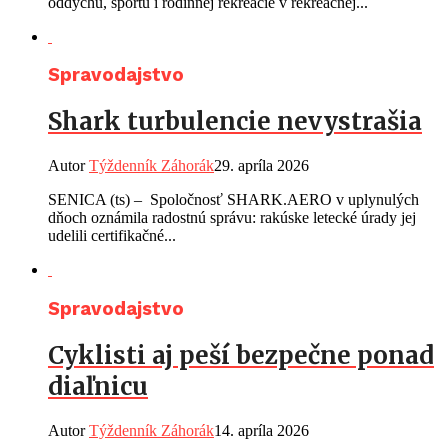
oddychu, športu i rodinnej rekreácie v rekreačnej...
Spravodajstvo
Shark turbulencie nevystrašia
Autor
Týždenník Záhorák
29. apríla 2026
SENICA (ts) – Spoločnosť SHARK.AERO v uplynulých
dňoch oznámila radostnú správu: rakúske letecké úrady jej
udelili certifikačné...
Spravodajstvo
Cyklisti aj peší bezpečne ponad
diaľnicu
Autor
Týždenník Záhorák
14. apríla 2026