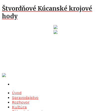
Štvordňové Kúcanské krojové
hody
Úvod
Spravodajstvo
Rozhovor
Kultúra