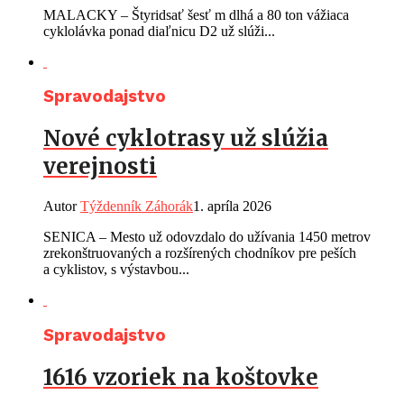
MALACKY – Štyridsať šesť m dlhá a 80 ton vážiaca
cyklolávka ponad diaľnicu D2 už slúži...
Spravodajstvo
Nové cyklotrasy už slúžia
verejnosti
Autor
Týždenník Záhorák
1. apríla 2026
SENICA – Mesto už odovzdalo do užívania 1450 metrov
zrekonštruovaných a rozšírených chodníkov pre peších
a cyklistov, s výstavbou...
Spravodajstvo
1616 vzoriek na koštovke