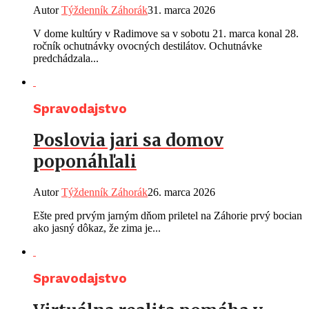
Autor
Týždenník Záhorák
31. marca 2026
V dome kultúry v Radimove sa v sobotu 21. marca konal 28.
ročník ochutnávky ovocných destilátov. Ochutnávke
predchádzala...
Spravodajstvo
Poslovia jari sa domov
poponáhľali
Autor
Týždenník Záhorák
26. marca 2026
Ešte pred prvým jarným dňom priletel na Záhorie prvý bocian
ako jasný dôkaz, že zima je...
Spravodajstvo