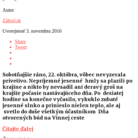
Autor
Záhorí.sk
Uverejnené
3. novembra 2016
Share
Tweet
Sobotňajšie ráno, 22. októbra, vôbec nevyzerala
prívetivo. Nepríjemné jesenné hmly sa plazili po
krajine a nikto by nevsadil ani deravý groš na
krajšie počasie nastávajúceho dňa. Po desiatej
hodine sa konečne vyčasilo, vykuklo zubaté
jesenné slnko a prinieslo nielen teplo, ale aj
svetlo do duše všetkým účastníkom Dňa
otvorených búd na Vínnej ceste
Čítajte ďalej