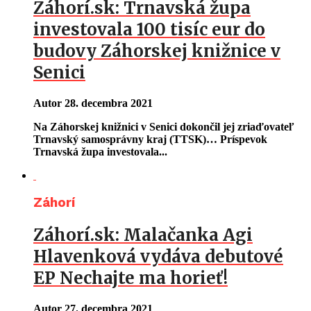
Záhorí.sk: Trnavská župa
investovala 100 tisíc eur do
budovy Záhorskej knižnice v
Senici
Autor
28. decembra 2021
Na Záhorskej knižnici v Senici dokončil jej zriaďovateľ
Trnavský samosprávny kraj (TTSK)… Príspevok
Trnavská župa investovala...
Záhorí
Záhorí.sk: Malačanka Agi
Hlavenková vydáva debutové
EP Nechajte ma horieť!
Autor
27. decembra 2021