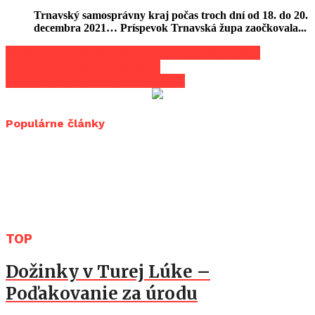
Trnavský samosprávny kraj počas troch dní od 18. do 20.
decembra 2021… Príspevok Trnavská župa zaočkovala...
MISS Záhoria: Nikola Szombathová, Eliška
Chvílová, Kristína Mišová
Via Humana opäť na cestách…
Populárne články
TOP
Dožinky v Turej Lúke –
Poďakovanie za úrodu