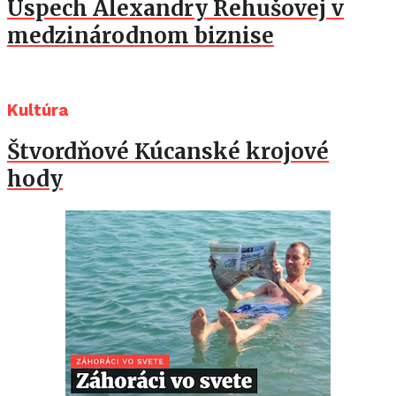
Úspech Alexandry Rehušovej v
medzinárodnom biznise
Kultúra
Štvordňové Kúcanské krojové
hody