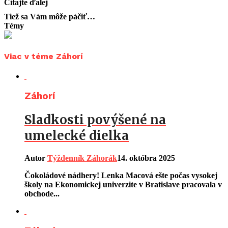
Čítajte ďalej
Tiež sa Vám môže páčiť…
Témy
Viac v téme Záhorí
Záhorí
Sladkosti povýšené na
umelecké dielka
Autor
Týždenník Záhorák
14. októbra 2025
Čokoládové nádhery! Lenka Macová ešte počas vysokej
školy na Ekonomickej univerzite v Bratislave pracovala v
obchode...