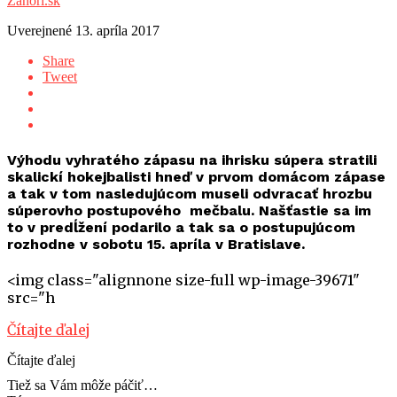
Záhorí.sk
Uverejnené
13. apríla 2017
Share
Tweet
Výhodu vyhratého zápasu na ihrisku súpera stratili
skalickí hokejbalisti hneď v prvom domácom zápase
a tak v tom nasledujúcom museli odvracať hrozbu
súperovho postupového mečbalu. Našťastie sa im
to v predĺžení podarilo a tak sa o postupujúcom
rozhodne v sobotu 15. apríla v Bratislave
.
<img class="alignnone size-full wp-image-39671"
src="h
Čítajte ďalej
Čítajte ďalej
Tiež sa Vám môže páčiť…