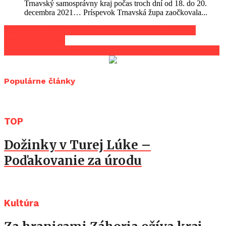
Trnavský samosprávny kraj počas troch dní od 18. do 20.
decembra 2021… Príspevok Trnavská župa zaočkovala...
Stolný tenis na Záhorí: Okresné súťaže poznajú
svojich víťazov
Prvé kolo slovenskej ligy v ultimate frisbee v Kunove
Populárne články
TOP
Dožinky v Turej Lúke –
Poďakovanie za úrodu
Kultúra