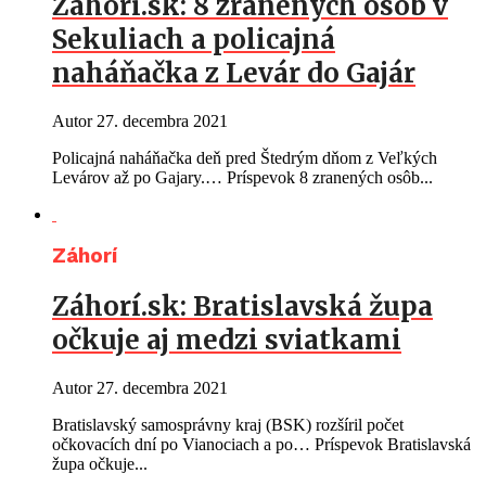
Záhorí.sk: 8 zranených osôb v
Sekuliach a policajná
naháňačka z Levár do Gajár
Autor
27. decembra 2021
Policajná naháňačka deň pred Štedrým dňom z Veľkých
Levárov až po Gajary.… Príspevok 8 zranených osôb...
Záhorí
Záhorí.sk: Bratislavská župa
očkuje aj medzi sviatkami
Autor
27. decembra 2021
Bratislavský samosprávny kraj (BSK) rozšíril počet
očkovacích dní po Vianociach a po… Príspevok Bratislavská
župa očkuje...