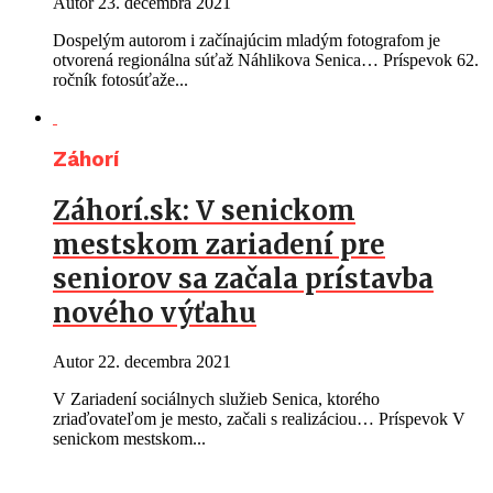
Autor
23. decembra 2021
Dospelým autorom i začínajúcim mladým fotografom je
otvorená regionálna súťaž Náhlikova Senica… Príspevok 62.
ročník fotosúťaže...
Záhorí
Záhorí.sk: V senickom
mestskom zariadení pre
seniorov sa začala prístavba
nového výťahu
Autor
22. decembra 2021
V Zariadení sociálnych služieb Senica, ktorého
zriaďovateľom je mesto, začali s realizáciou… Príspevok V
senickom mestskom...