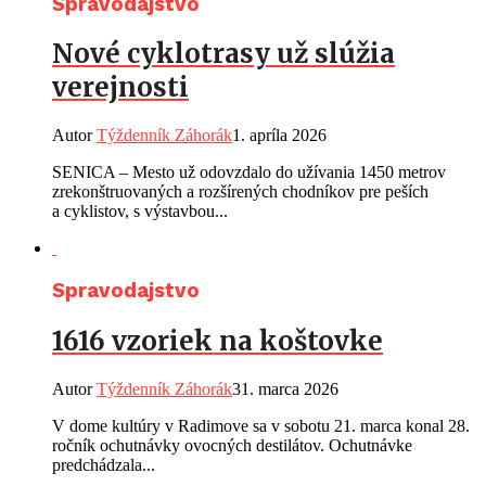
Spravodajstvo
Nové cyklotrasy už slúžia
verejnosti
Autor
Týždenník Záhorák
1. apríla 2026
SENICA – Mesto už odovzdalo do užívania 1450 metrov
zrekonštruovaných a rozšírených chodníkov pre peších
a cyklistov, s výstavbou...
Spravodajstvo
1616 vzoriek na koštovke
Autor
Týždenník Záhorák
31. marca 2026
V dome kultúry v Radimove sa v sobotu 21. marca konal 28.
ročník ochutnávky ovocných destilátov. Ochutnávke
predchádzala...