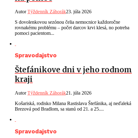
Autor
Týždenník Záhorák
23. júla 2026
S dovolenkovou sezónou čelia nemocnice každoročne
rovnakému problému – počet darcov krvi klesá, no potreba
pomoci pacientom...
Spravodajstvo
Štefánikove dni v jeho rodnom
kraji
Autor
Týždenník Záhorák
21. júla 2026
Košariská, rodisko Milana Rastislava Štefánika, aj neďaleká
Brezová pod Bradlom, sa stanú od 21. a 25....
Spravodajstvo