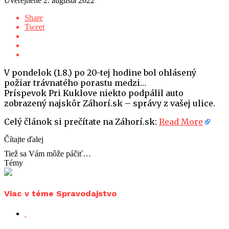
Uverejnené
2. augusta 2022
Share
Tweet
V pondelok (1.8.) po 20-tej hodine bol ohlásený
požiar trávnatého porastu medzi…
Príspevok Pri Kuklove niekto podpálil auto
zobrazený najskôr Záhorí.sk – správy z vašej ulice.
Celý článok si prečítate na Záhorí.sk:
Read More
Čítajte ďalej
Tiež sa Vám môže páčiť…
Témy
Viac v téme Spravodajstvo