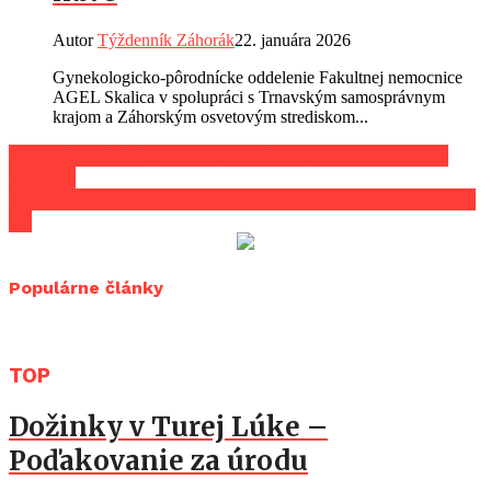
Autor
Týždenník Záhorák
22. januára 2026
Gynekologicko-pôrodnícke oddelenie Fakultnej nemocnice
AGEL Skalica v spolupráci s Trnavským samosprávnym
krajom a Záhorským osvetovým strediskom...
Záhorí.sk: V Kútoch sa 60-ročná žena prepadla do
pivnice
Záhorí.sk: Tragická nehoda motocyklistu na diaľnici
D2
Populárne články
TOP
Dožinky v Turej Lúke –
Poďakovanie za úrodu