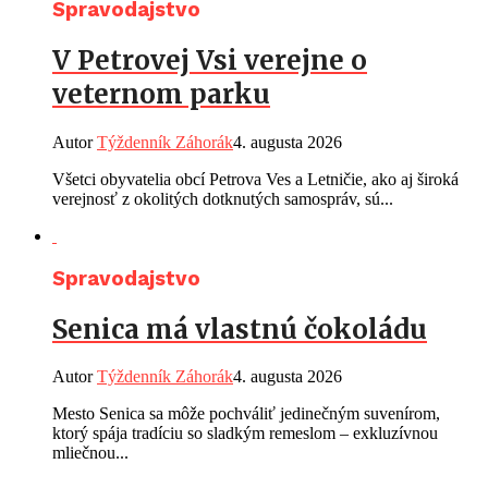
Spravodajstvo
V Petrovej Vsi verejne o
veternom parku
Autor
Týždenník Záhorák
4. augusta 2026
Všetci obyvatelia obcí Petrova Ves a Letničie, ako aj široká
verejnosť z okolitých dotknutých samospráv, sú...
Spravodajstvo
Senica má vlastnú čokoládu
Autor
Týždenník Záhorák
4. augusta 2026
Mesto Senica sa môže pochváliť jedinečným suvenírom,
ktorý spája tradíciu so sladkým remeslom – exkluzívnou
mliečnou...