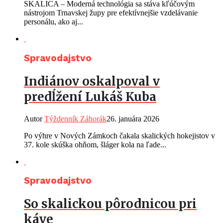
SKALICA – Moderná technológia sa stáva kľúčovým
nástrojom Trnavskej župy pre efektívnejšie vzdelávanie
personálu, ako aj...
Spravodajstvo
Indiánov oskalpoval v
predĺžení Lukáš Kuba
Autor
Týždenník Záhorák
26. januára 2026
Po výhre v Nových Zámkoch čakala skalických hokejistov v
37. kole skúška ohňom, šláger kola na ľade...
Spravodajstvo
So skalickou pôrodnicou pri
káve