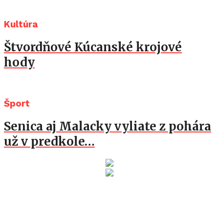
Kultúra
Štvordňové Kúcanské krojové
hody
Šport
Senica aj Malacky vyliate z pohára
už v predkole…