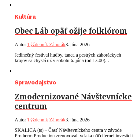
Kultúra
Obec Láb opäť ožije folklórom
Autor
Týždenník Záhorák
3. júna 2026
Jedinečný festival hudby, tanca a pestrých záhoráckych
krojov sa chystá už v sobotu 6. júna (od 13.00)...
Spravodajstvo
Zmodernizované Návštevnícke
centrum
Autor
Týždenník Záhorák
3. júna 2026
SKALICA (ts) – Časť Návštevníckeho centra v závode
Protherm Production zrenovovali vďaka päťcifernej investícii.