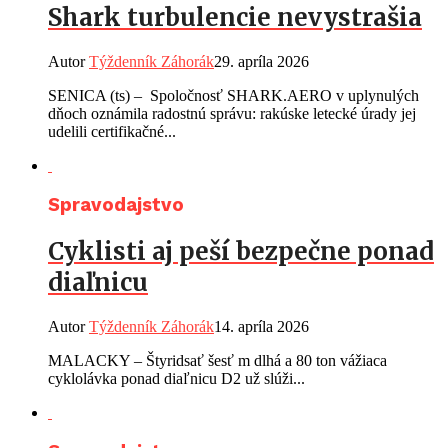
Shark turbulencie nevystrašia
Autor
Týždenník Záhorák
29. apríla 2026
SENICA (ts) – Spoločnosť SHARK.AERO v uplynulých
dňoch oznámila radostnú správu: rakúske letecké úrady jej
udelili certifikačné...
Spravodajstvo
Cyklisti aj peší bezpečne ponad
diaľnicu
Autor
Týždenník Záhorák
14. apríla 2026
MALACKY – Štyridsať šesť m dlhá a 80 ton vážiaca
cyklolávka ponad diaľnicu D2 už slúži...