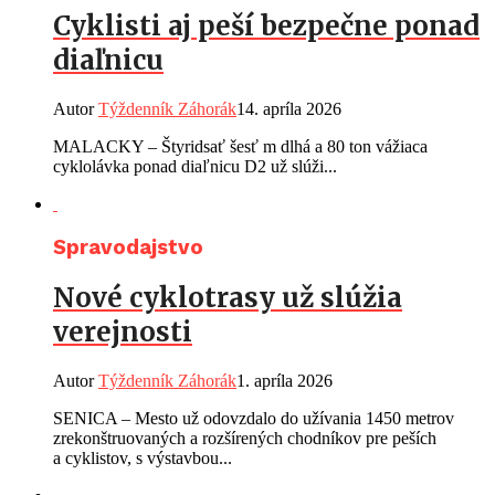
Cyklisti aj peší bezpečne ponad
diaľnicu
Autor
Týždenník Záhorák
14. apríla 2026
MALACKY – Štyridsať šesť m dlhá a 80 ton vážiaca
cyklolávka ponad diaľnicu D2 už slúži...
Spravodajstvo
Nové cyklotrasy už slúžia
verejnosti
Autor
Týždenník Záhorák
1. apríla 2026
SENICA – Mesto už odovzdalo do užívania 1450 metrov
zrekonštruovaných a rozšírených chodníkov pre peších
a cyklistov, s výstavbou...