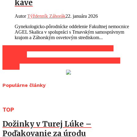
káve
Autor
Týždenník Záhorák
22. januára 2026
Gynekologicko-pôrodnícke oddelenie Fakultnej nemocnice
AGEL Skalica v spolupráci s Trnavským samosprávnym
krajom a Záhorským osvetovým strediskom...
Záhorí.sk: Futbal: Memoriál Slávu Ňukoviča v
Rovensku
Záhorí.sk: Reštaurovanie Paulínskeho kostola v
Skalici
Populárne články
TOP
Dožinky v Turej Lúke –
Poďakovanie za úrodu