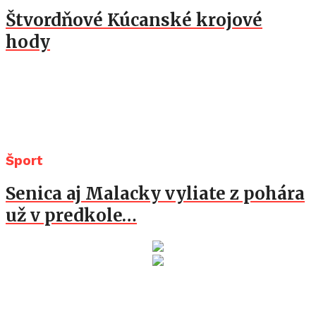
Štvordňové Kúcanské krojové
hody
Šport
Senica aj Malacky vyliate z pohára
už v predkole…