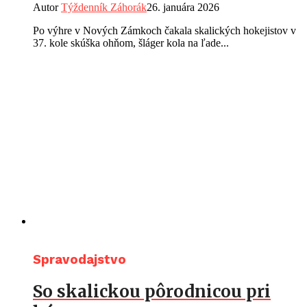
Autor
Týždenník Záhorák
26. januára 2026
Po výhre v Nových Zámkoch čakala skalických hokejistov v
37. kole skúška ohňom, šláger kola na ľade...
Spravodajstvo
So skalickou pôrodnicou pri