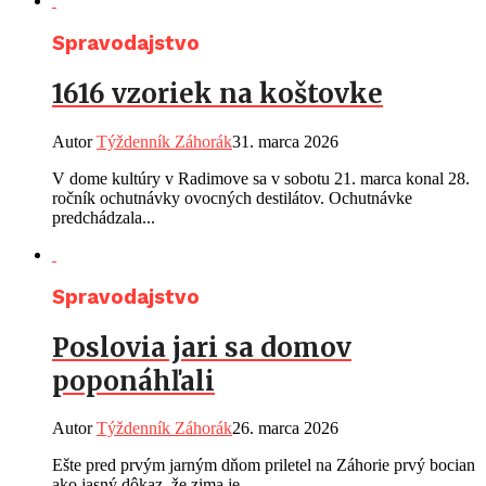
Spravodajstvo
1616 vzoriek na koštovke
Autor
Týždenník Záhorák
31. marca 2026
V dome kultúry v Radimove sa v sobotu 21. marca konal 28.
ročník ochutnávky ovocných destilátov. Ochutnávke
predchádzala...
Spravodajstvo
Poslovia jari sa domov
poponáhľali
Autor
Týždenník Záhorák
26. marca 2026
Ešte pred prvým jarným dňom priletel na Záhorie prvý bocian
ako jasný dôkaz, že zima je...