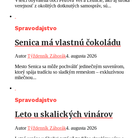
Všetci obyvatelia obcí Petrova Ves a Letničie, ako aj široká
verejnosť z okolitých dotknutých samospráv, sú...
Spravodajstvo
Senica má vlastnú čokoládu
Autor
Týždenník Záhorák
4. augusta 2026
Mesto Senica sa môže pochváliť jedinečným suvenírom,
ktorý spája tradíciu so sladkým remeslom – exkluzívnou
mliečnou...
Spravodajstvo
Leto u skalických vinárov
Autor
Týždenník Záhorák
4. augusta 2026