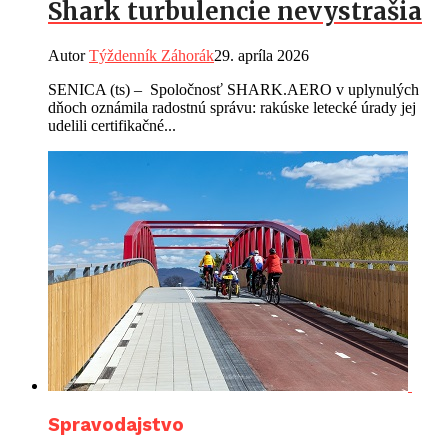
Shark turbulencie nevystrašia
Autor
Týždenník Záhorák
29. apríla 2026
SENICA (ts) – Spoločnosť SHARK.AERO v uplynulých
dňoch oznámila radostnú správu: rakúske letecké úrady jej
udelili certifikačné...
Spravodajstvo