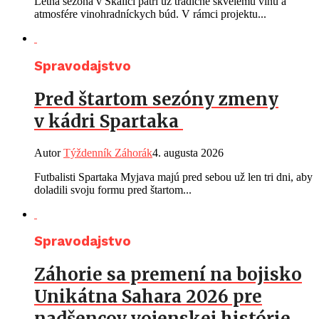
Letná sezóna v Skalici patrí už tradične skvelému vínu a
atmosfére vinohradníckych búd. V rámci projektu...
Spravodajstvo
Pred štartom sezóny zmeny
v kádri Spartaka
Autor
Týždenník Záhorák
4. augusta 2026
Futbalisti Spartaka Myjava majú pred sebou už len tri dni, aby
doladili svoju formu pred štartom...
Spravodajstvo
Záhorie sa premení na bojisko
Unikátna Sahara 2026 pre
nadšencov vojenskej histórie