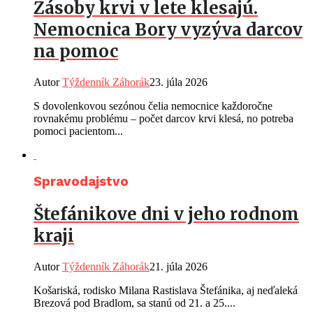
Zásoby krvi v lete klesajú.
Nemocnica Bory vyzýva darcov
na pomoc
Autor
Týždenník Záhorák
23. júla 2026
S dovolenkovou sezónou čelia nemocnice každoročne
rovnakému problému – počet darcov krvi klesá, no potreba
pomoci pacientom...
Spravodajstvo
Štefánikove dni v jeho rodnom
kraji
Autor
Týždenník Záhorák
21. júla 2026
Košariská, rodisko Milana Rastislava Štefánika, aj neďaleká
Brezová pod Bradlom, sa stanú od 21. a 25....