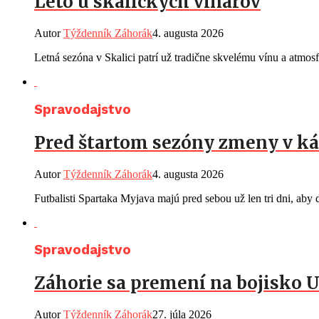
Leto u skalických vinárov
Autor
Týždenník Záhorák
4. augusta 2026
Letná sezóna v Skalici patrí už tradične skvelému vínu a atmos
Spravodajstvo
Pred štartom sezóny zmeny v ká
Autor
Týždenník Záhorák
4. augusta 2026
Futbalisti Spartaka Myjava majú pred sebou už len tri dni, aby d
Spravodajstvo
Záhorie sa premení na bojisko U
Autor
Týždenník Záhorák
27. júla 2026