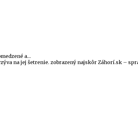
eobmedzené a…
ýva na jej šetrenie. zobrazený najskôr Záhorí.sk – správ