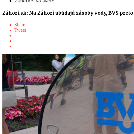
Záhoráci vo svete
Záhorí.sk: Na Záhorí ubúdajú zásoby vody, BVS preto 
Share
Tweet