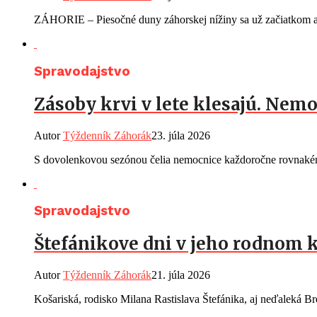
ZÁHORIE – Piesočné duny záhorskej nížiny sa už začiatkom au
Spravodajstvo
Zásoby krvi v lete klesajú. Ne
Autor
Týždenník Záhorák
23. júla 2026
S dovolenkovou sezónou čelia nemocnice každoročne rovnakému
Spravodajstvo
Štefánikove dni v jeho rodnom k
Autor
Týždenník Záhorák
21. júla 2026
Košariská, rodisko Milana Rastislava Štefánika, aj neďaleká Br