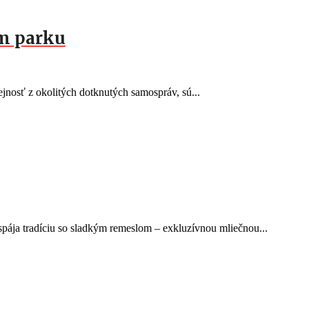
om parku
rejnosť z okolitých dotknutých samospráv, sú...
pája tradíciu so sladkým remeslom – exkluzívnou mliečnou...