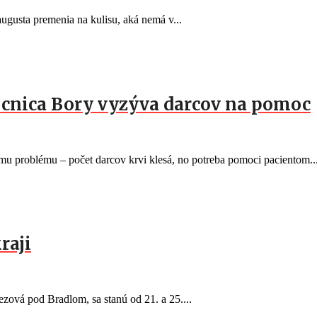
gusta premenia na kulisu, aká nemá v...
mocnica Bory vyzýva darcov na pomoc
 problému – počet darcov krvi klesá, no potreba pomoci pacientom..
raji
ezová pod Bradlom, sa stanú od 21. a 25....