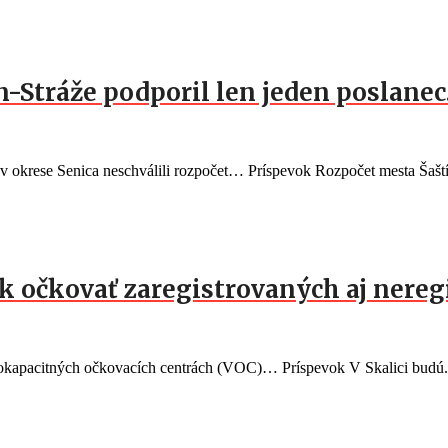
n-Stráže podporil len jeden poslane
 v okrese Senica neschválili rozpočet… Príspevok Rozpočet mesta Šaští
rok očkovať zaregistrovaných aj nere
okapacitných očkovacích centrách (VOC)… Príspevok V Skalici budú.