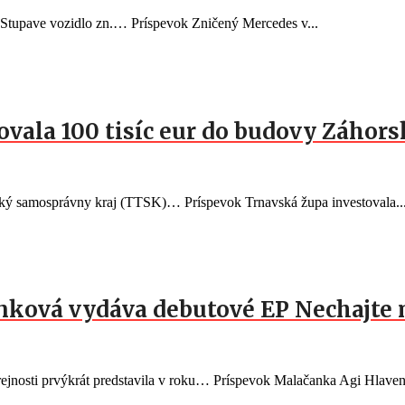
v Stupave vozidlo zn.… Príspevok Zničený Mercedes v...
vala 100 tisíc eur do budovy Záhorsk
vský samosprávny kraj (TTSK)… Príspevok Trnavská župa investovala..
nková vydáva debutové EP Nechajte 
ejnosti prvýkrát predstavila v roku… Príspevok Malačanka Agi Hlaven