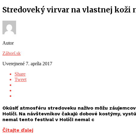
Stredoveký virvar na vlastnej koži 
Autor
Záhorí.sk
Uverejnené
7. apríla 2017
Share
Tweet
Okúsiť atmosféru stredoveku naživo môžu záujemcovia 
Holíči. Na návštevníkov čakajú dobové kostýmy, vystú
nemal tento festival v Holíči nemal c
Čítajte ďalej