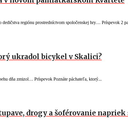
ia v novom pamiatkárskom Kvartete
eho dedičstva regiónu prostredníctvom spoločenskej hry… Príspevok 2 pa
orý ukradol bicykel v Skalici?
behu dňa zmizol… Príspevok Poznáte páchateľa, ktorý...
Stupave, drogy a šoférovanie naprie