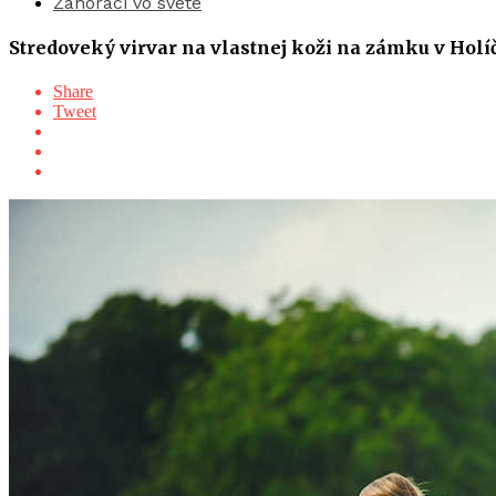
Záhoráci vo svete
Stredoveký virvar na vlastnej koži na zámku v Holí
Share
Tweet