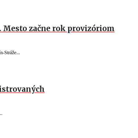
c. Mesto začne rok provizóriom
n-Stráže...
gistrovaných
..