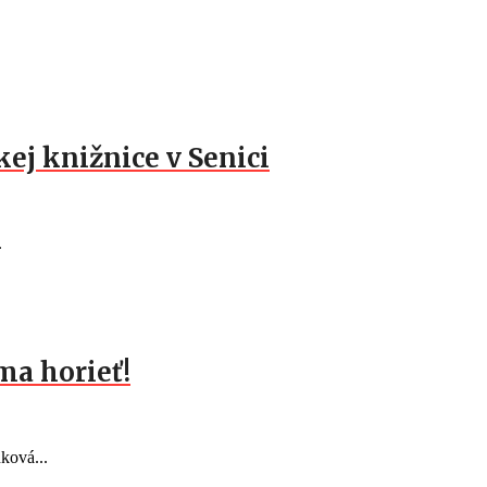
ej knižnice v Senici
.
ma horieť!
ková...