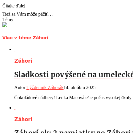
Čítajte ďalej
Tiež sa Vám môže páčiť…
Témy
Viac v téme Záhorí
Záhorí
Sladkosti povýšené na umelecké
Autor
Týždenník Záhorák
14. októbra 2025
Čokoládové nádhery! Lenka Macová ešte počas vysokej školy n
Záhorí