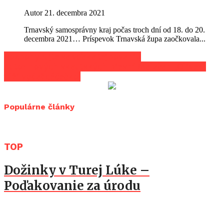
Autor
21. decembra 2021
Trnavský samosprávny kraj počas troch dní od 18. do 20.
decembra 2021… Príspevok Trnavská župa zaočkovala...
Rozpohybujte sa vďaka tejpovaniu
Autor nových skautských piesní Malačan „Oliver“
túži vydať cédečko
Populárne články
TOP
Dožinky v Turej Lúke –
Poďakovanie za úrodu