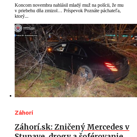
Koncom novembra nahlásil mladý muž na polícii, že mu
v priebehu dňa zmizol… Príspevok Poznáte páchateľa,
ktorý...
Záhorí
Záhorí.sk: Zničený Mercedes v
Stupave, drogy a šoférovanie