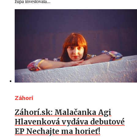
župa investovala...
Záhorí
Záhorí.sk: Malačanka Agi
Hlavenková vydáva debutové
EP Nechajte ma horieť!