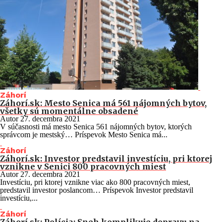
Záhorí
Záhorí.sk: Mesto Senica má 561 nájomných bytov,
všetky sú momentálne obsadené
Autor
27. decembra 2021
V súčasnosti má mesto Senica 561 nájomných bytov, ktorých
správcom je mestský… Príspevok Mesto Senica má...
Záhorí
Záhorí.sk: Investor predstavil investíciu, pri ktorej
vznikne v Senici 800 pracovných miest
Autor
27. decembra 2021
Investíciu, pri ktorej vznikne viac ako 800 pracovných miest,
predstavil investor poslancom… Príspevok Investor predstavil
investíciu,...
Záhorí