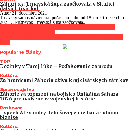
Záhorí.sk: Trnavská župa zaočkovala v Skalici
ďalších tisíc ľudí
Autor
21. decembra 2021
Trnavský samosprávny kraj počas troch dní od 18. do 20. decembra
2021… Príspevok Trnavská župa zaočkovala...
Malačan Pavol Hoďa a Saxophone Syncopators na
Malackej hudobnej jari.
Tenisový klub Senica pred začiatkom súťaží ročníka
2017
Populárne články
TOP
Dožinky v Turej Lúke – Poďakovanie za úrodu
Kultúra
Za hranicami Záhoria ožíva kraj cisárskych zámkov
Spravodajstvo
Záhorie sa premení na bojisko Unikátna Sahara
2026 pre nadšencov vojenskej histórie
Rozhovor
Úspech Alexandry Rehušovej v medzinárodnom
biznise
Kultúra