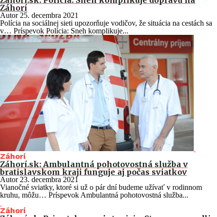
Záhorí.sk: Polícia: Sneh komplikuje dopravu na
Záhorí
Autor
25. decembra 2021
Polícia na sociálnej sieti upozorňuje vodičov, že situácia na cestách sa
v… Príspevok Polícia: Sneh komplikuje...
Záhorí
Záhorí.sk: Ambulantná pohotovostná služba v
bratislavskom kraji funguje aj počas sviatkov
Autor
23. decembra 2021
Vianočné sviatky, ktoré si už o pár dní budeme užívať v rodinnom
kruhu, môžu… Príspevok Ambulantná pohotovostná služba...
Záhorí