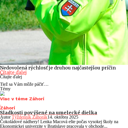
Nedovolená rýchlosť je druhou najčastejšou príčin
Čítajte ďalej
Čítajte ďalej
Tiež sa Vám môže páčiť…
Témy
Viac v téme Záhorí
Záhorí
Sladkosti povýšené na umelecké dielka
Autor
Týždenník Záhorák
14. októbra 2025
Čokoládové nádhery! Lenka Macová ešte počas vysokej školy na
Ekonomickej univerzite v Bratislave pracovala v obchode...