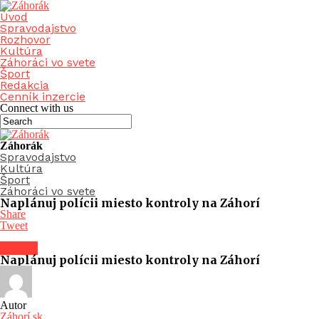
Úvod
Spravodajstvo
Rozhovor
Kultúra
Záhoráci vo svete
Šport
Redakcia
Cenník inzercie
Connect with us
Záhorák
Spravodajstvo
Kultúra
Šport
Záhoráci vo svete
Naplánuj polícii miesto kontroly na Záhorí
Share
Tweet
Záhorí
Naplánuj polícii miesto kontroly na Záhorí
Autor
Záhorí.sk