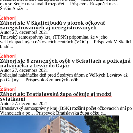
okrese Senica neschválili rozpočet… Príspevok Rozpočet mesta
Šaštín-Stráže...
Záhorí
Záhorí.sk: V Skalici budú v utorok očkovať
zaregistrovaných aj neregistrovaných
Autor
27. decembra 2021
Trnavský samosprávny kraj (TTSK) pripomína, že v jeho
veľkokapacitných očkovacích centrách (VOC)… Príspevok V Skalici
budú...
Záhorí
Záhorí.sk: 8 zranených osôb v Sekuliach a policajná
naháňačka z Levár do Gajár
Autor
27. decembra 2021
Policajná naháňačka deň pred Štedrým dňom z Veľkých Levárov až
po Gajary.… Príspevok 8 zranených osôb...
Záhorí
Záhorí.sk: Bratislavská župa očkuje aj medzi
sviatkami
Autor
27. decembra 2021
Bratislavský samosprávny kraj (BSK) rozšíril počet očkovacích dní po
Vianociach a po… Príspevok Bratislavská župa očkuje...