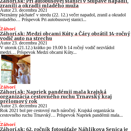
Záhorí.sk: Pri autobusovej stanici v Stupave napadli,
zranili a okradli mladého muža
Autor
23. decembra 2021
Neznámy páchateľ v stredu (22. 12.) večer napadol, zranil a okradol
mladého… Príspevok Pri autobusovej stanici...
Záhorí
Záhorí.sk: Medzi obcami Kúty a Čáry obrátil 14-ročný
vodič auto na strechu
Autor
23. decembra 2021
V utorok (21.12.) krátko po 19.00 h 14 ročný vodič nezvládol
medzi… Príspevok Medzi obcami Kúty...
Záhorí
Záhorí.sk: Napriek pandémii mala krajská
organizácia cestovného ruchu Trnavský kraj
prelomový rok
Autor
23. decembra 2021
Rok 2021 bol pre cestovný ruch náročný. Krajská organizácia
cestovného ruchu Trnavský… Príspevok Napriek pandémii mala...
Záhorí
Záhorí.sk: 62. ročník fotosúťaže Náhlikova Senica je