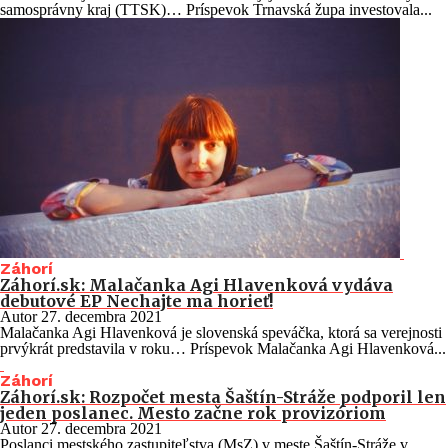
samosprávny kraj (TTSK)… Príspevok Trnavská župa investovala...
Záhorí
Záhorí.sk: Malačanka Agi Hlavenková vydáva
debutové EP Nechajte ma horieť!
Autor
27. decembra 2021
Malačanka Agi Hlavenková je slovenská speváčka, ktorá sa verejnosti
prvýkrát predstavila v roku… Príspevok Malačanka Agi Hlavenková...
Záhorí
Záhorí.sk: Rozpočet mesta Šaštín-Stráže podporil len
jeden poslanec. Mesto začne rok provizóriom
Autor
27. decembra 2021
Poslanci mestského zastupiteľstva (MsZ) v meste Šaštín-Stráže v