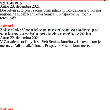
vyhlásený
Autor
23. decembra 2021
Dospelým autorom i začínajúcim mladým fotografom je otvorená
regionálna súťaž Náhlikova Senica… Príspevok 62. ročník
fotosúťaže...
Záhorí
Záhorí.sk: V senickom mestskom zariadení pre
seniorov sa začala prístavba nového výťahu
Autor
22. decembra 2021
V Zariadení sociálnych služieb Senica, ktorého zriaďovateľom je
mesto, začali s realizáciou… Príspevok V senickom mestskom...
Záhorí