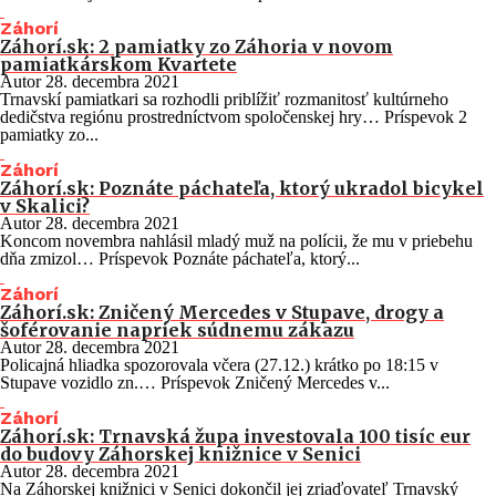
Záhorí
Záhorí.sk: 2 pamiatky zo Záhoria v novom
pamiatkárskom Kvartete
Autor
28. decembra 2021
Trnavskí pamiatkari sa rozhodli priblížiť rozmanitosť kultúrneho
dedičstva regiónu prostredníctvom spoločenskej hry… Príspevok 2
pamiatky zo...
Záhorí
Záhorí.sk: Poznáte páchateľa, ktorý ukradol bicykel
v Skalici?
Autor
28. decembra 2021
Koncom novembra nahlásil mladý muž na polícii, že mu v priebehu
dňa zmizol… Príspevok Poznáte páchateľa, ktorý...
Záhorí
Záhorí.sk: Zničený Mercedes v Stupave, drogy a
šoférovanie napriek súdnemu zákazu
Autor
28. decembra 2021
Policajná hliadka spozorovala včera (27.12.) krátko po 18:15 v
Stupave vozidlo zn.… Príspevok Zničený Mercedes v...
Záhorí
Záhorí.sk: Trnavská župa investovala 100 tisíc eur
do budovy Záhorskej knižnice v Senici
Autor
28. decembra 2021
Na Záhorskej knižnici v Senici dokončil jej zriaďovateľ Trnavský