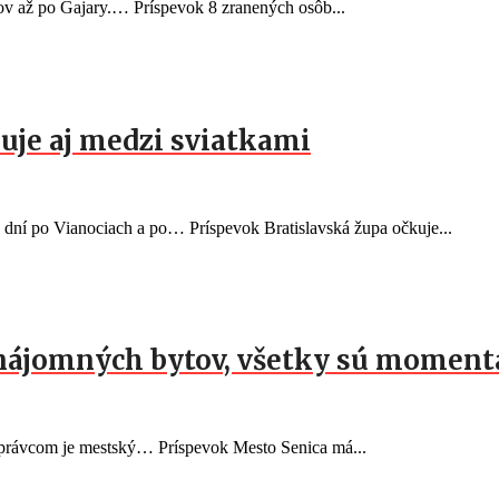
v až po Gajary.… Príspevok 8 zranených osôb...
kuje aj medzi sviatkami
 dní po Vianociach a po… Príspevok Bratislavská župa očkuje...
 nájomných bytov, všetky sú momen
správcom je mestský… Príspevok Mesto Senica má...