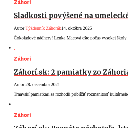
Záhorí
Sladkosti povýšené na umelecké
Autor
Týždenník Záhorák
14. októbra 2025
Čokoládové nádhery! Lenka Macová ešte počas vysokej školy n
Záhorí
Záhorí.sk: 2 pamiatky zo Záhor
Autor
28. decembra 2021
Trnavskí pamiatkari sa rozhodli priblížiť rozmanitosť kultúrn
Záhorí