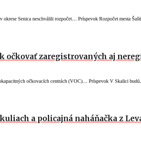
 v okrese Senica neschválili rozpočet… Príspevok Rozpočet mesta Šaští
rok očkovať zaregistrovaných aj nere
okapacitných očkovacích centrách (VOC)… Príspevok V Skalici budú.
kuliach a policajná naháňačka z Lev