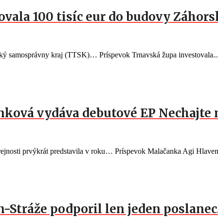
vala 100 tisíc eur do budovy Záhorsk
vský samosprávny kraj (TTSK)… Príspevok Trnavská župa investovala..
nková vydáva debutové EP Nechajte 
ejnosti prvýkrát predstavila v roku… Príspevok Malačanka Agi Hlaven
n-Stráže podporil len jeden poslane