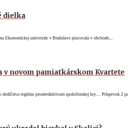
 dielka
a Ekonomickej univerzite v Bratislave pracovala v obchode...
ia v novom pamiatkárskom Kvartete
eho dedičstva regiónu prostredníctvom spoločenskej hry… Príspevok 2 pa