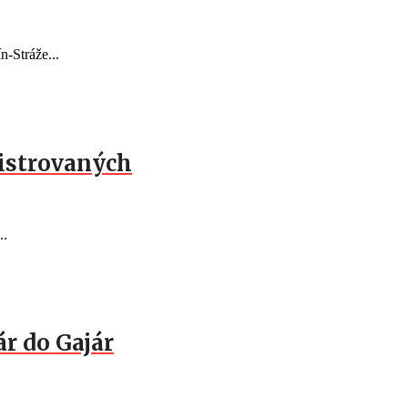
n-Stráže...
gistrovaných
..
ár do Gajár