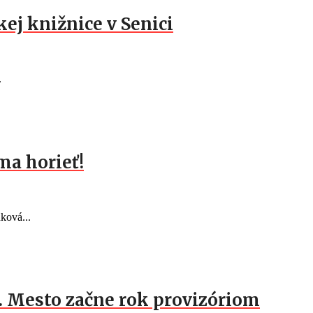
ej knižnice v Senici
.
ma horieť!
ková...
c. Mesto začne rok provizóriom