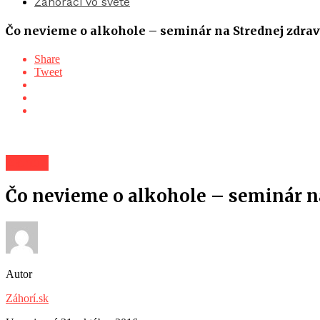
Záhoráci vo svete
Čo nevieme o alkohole – seminár na Strednej zdravo
Share
Tweet
Záhorí
Čo nevieme o alkohole – seminár na
Autor
Záhorí.sk