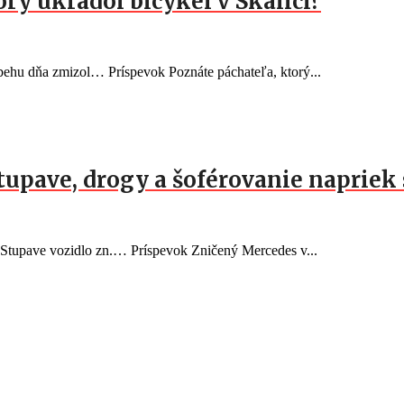
orý ukradol bicykel v Skalici?
behu dňa zmizol… Príspevok Poznáte páchateľa, ktorý...
Stupave, drogy a šoférovanie naprie
v Stupave vozidlo zn.… Príspevok Zničený Mercedes v...