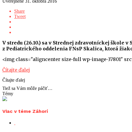
Uverejnené
31. októbra 2016
Share
Tweet
V stredu (26.10.) sa v Strednej zdravotníckej škole 
z Pediatrického oddelenia FNsP Skalica, ktorá žia
<img class="aligncenter size-full wp-image-37801" src
Čítajte ďalej
Čítajte ďalej
Tiež sa Vám môže páčiť…
Témy
Viac v téme Záhorí