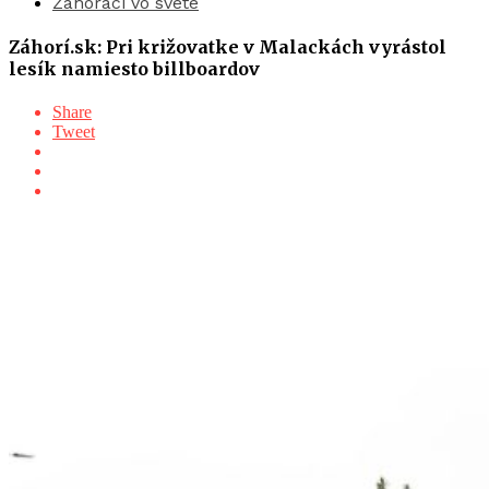
Záhoráci vo svete
Záhorí.sk: Pri križovatke v Malackách vyrástol
lesík namiesto billboardov
Share
Tweet