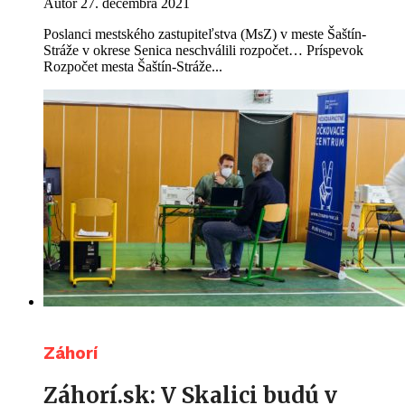
Autor
27. decembra 2021
Poslanci mestského zastupiteľstva (MsZ) v meste Šaštín-
Stráže v okrese Senica neschválili rozpočet… Príspevok
Rozpočet mesta Šaštín-Stráže...
Záhorí
Záhorí.sk: V Skalici budú v