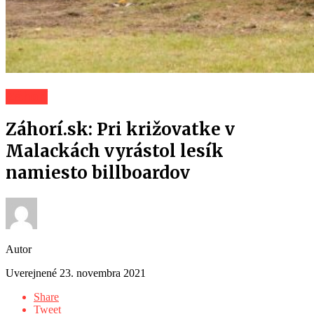
Záhorí
Záhorí.sk: Pri križovatke v
Malackách vyrástol lesík
namiesto billboardov
Autor
Uverejnené
23. novembra 2021
Share
Tweet