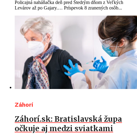
Policajná naháňačka deň pred Štedrým dňom z Veľkých
Levárov až po Gajary.… Príspevok 8 zranených osôb...
Záhorí
Záhorí.sk: Bratislavská župa
očkuje aj medzi sviatkami