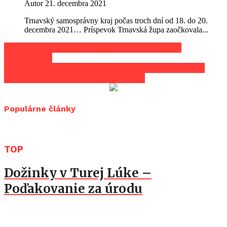
Autor
21. decembra 2021
Trnavský samosprávny kraj počas troch dní od 18. do 20.
decembra 2021… Príspevok Trnavská župa zaočkovala...
Záhorí.sk: V Skalici vrazilo auto do výkladu
autoservisu
Záhorí.sk: Novoročný ohňostroj alebo peniaze do
útulku? Seničania hlasujú v ankete
Populárne články
TOP
Dožinky v Turej Lúke –
Poďakovanie za úrodu