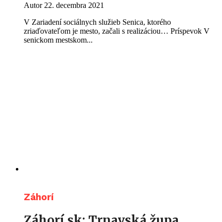
Autor
22. decembra 2021
V Zariadení sociálnych služieb Senica, ktorého
zriaďovateľom je mesto, začali s realizáciou… Príspevok V
senickom mestskom...
Záhorí
Záhorí.sk: Trnavská župa