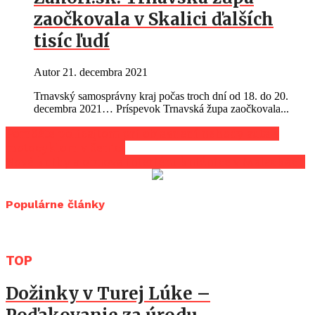
zaočkovala v Skalici ďalších
tisíc ľudí
Autor
21. decembra 2021
Trnavský samosprávny kraj počas troch dní od 18. do 20.
decembra 2021… Príspevok Trnavská župa zaočkovala...
Pomôžte policajtom pri objasnení nehody auta s
motocyklom v Senici
Nové knihy a obnova interiéru knižnice v Malackách
Populárne články
TOP
Dožinky v Turej Lúke –