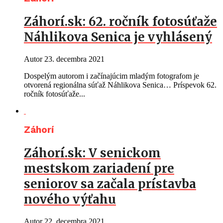
Záhorí.sk: 62. ročník fotosúťaže
Náhlikova Senica je vyhlásený
Autor
23. decembra 2021
Dospelým autorom i začínajúcim mladým fotografom je
otvorená regionálna súťaž Náhlikova Senica… Príspevok 62.
ročník fotosúťaže...
Záhorí
Záhorí.sk: V senickom
mestskom zariadení pre
seniorov sa začala prístavba
nového výťahu
Autor
22. decembra 2021