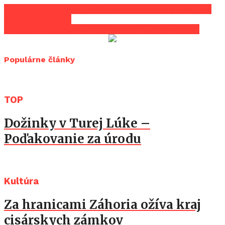
Československá policajná nahánačka sa skončila v
Kútoch haváriou
Unikali v Stupave polícii, narazili do štyroch áut
Populárne články
TOP
Dožinky v Turej Lúke –
Poďakovanie za úrodu
Kultúra
Za hranicami Záhoria ožíva kraj
cisárskych zámkov