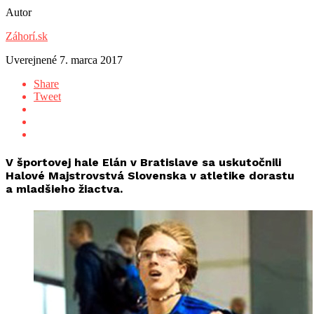
Autor
Záhorí.sk
Uverejnené
7. marca 2017
Share
Tweet
V športovej hale Elán v Bratislave sa uskutočnili
Halové Majstrovstvá Slovenska v atletike dorastu
a mladšieho žiactva.