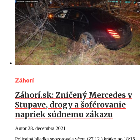
Záhorí
Záhorí.sk: Zničený Mercedes v
Stupave, drogy a šoférovanie
napriek súdnemu zákazu
Autor
28. decembra 2021
Policajná hliadka spozorovala včera (27.12.) krátko po 18:15