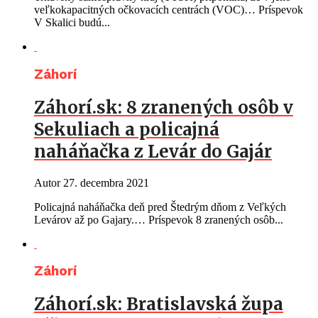
veľkokapacitných očkovacích centrách (VOC)… Príspevok
V Skalici budú...
Záhorí
Záhorí.sk: 8 zranených osôb v
Sekuliach a policajná
naháňačka z Levár do Gajár
Autor
27. decembra 2021
Policajná naháňačka deň pred Štedrým dňom z Veľkých
Levárov až po Gajary.… Príspevok 8 zranených osôb...
Záhorí
Záhorí.sk: Bratislavská župa