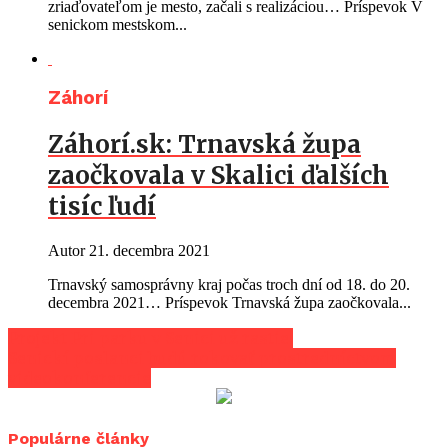
zriaďovateľom je mesto, začali s realizáciou… Príspevok V
senickom mestskom...
Záhorí
Záhorí.sk: Trnavská župa
zaočkovala v Skalici ďalších
tisíc ľudí
Autor
21. decembra 2021
Trnavský samosprávny kraj počas troch dní od 18. do 20.
decembra 2021… Príspevok Trnavská župa zaočkovala...
Projekt Pri parku v Senici už rastie!
Senickí poslanci budú rokovať prostredníctvom
videokonferencie
Populárne články