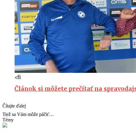
<fi
Článok si môžete prečítať na spravoda
Čítajte ďalej
Tiež sa Vám môže páčiť…
Témy