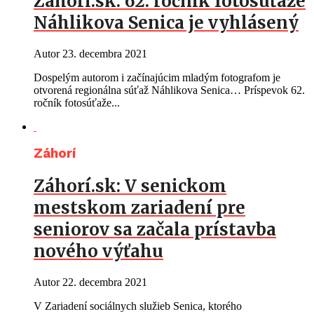
Záhorí.sk: 62. ročník fotosúťaže
Náhlikova Senica je vyhlásený
Autor
23. decembra 2021
Dospelým autorom i začínajúcim mladým fotografom je
otvorená regionálna súťaž Náhlikova Senica… Príspevok 62.
ročník fotosúťaže...
Záhorí
Záhorí.sk: V senickom
mestskom zariadení pre
seniorov sa začala prístavba
nového výťahu
Autor
22. decembra 2021
V Zariadení sociálnych služieb Senica, ktorého