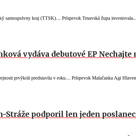
vský samosprávny kraj (TTSK)… Príspevok Trnavská župa investovala..
nková vydáva debutové EP Nechajte 
ejnosti prvýkrát predstavila v roku… Príspevok Malačanka Agi Hlaven
n-Stráže podporil len jeden poslane