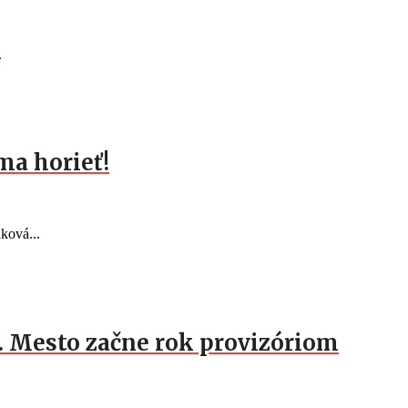
.
ma horieť!
ková...
c. Mesto začne rok provizóriom