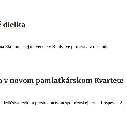
 dielka
a Ekonomickej univerzite v Bratislave pracovala v obchode...
ia v novom pamiatkárskom Kvartete
eho dedičstva regiónu prostredníctvom spoločenskej hry… Príspevok 2 pa