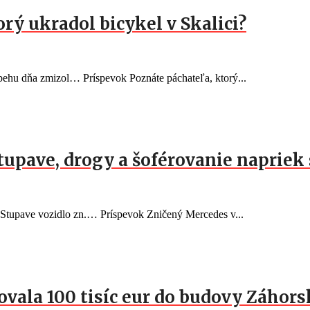
orý ukradol bicykel v Skalici?
behu dňa zmizol… Príspevok Poznáte páchateľa, ktorý...
Stupave, drogy a šoférovanie naprie
v Stupave vozidlo zn.… Príspevok Zničený Mercedes v...
vala 100 tisíc eur do budovy Záhorsk