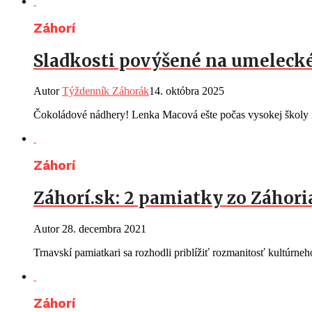
Záhorí
Sladkosti povýšené na umelecké
Autor
Týždenník Záhorák
14. októbra 2025
Čokoládové nádhery! Lenka Macová ešte počas vysokej školy n
Záhorí
Záhorí.sk: 2 pamiatky zo Záhor
Autor
28. decembra 2021
Trnavskí pamiatkari sa rozhodli priblížiť rozmanitosť kultúrn
Záhorí