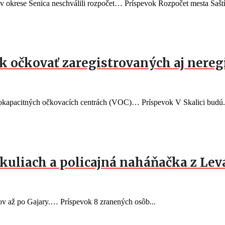
 v okrese Senica neschválili rozpočet… Príspevok Rozpočet mesta Šaští
rok očkovať zaregistrovaných aj nere
okapacitných očkovacích centrách (VOC)… Príspevok V Skalici budú.
kuliach a policajná naháňačka z Lev
v až po Gajary.… Príspevok 8 zranených osôb...