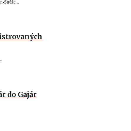
n-Stráže...
gistrovaných
..
ár do Gajár