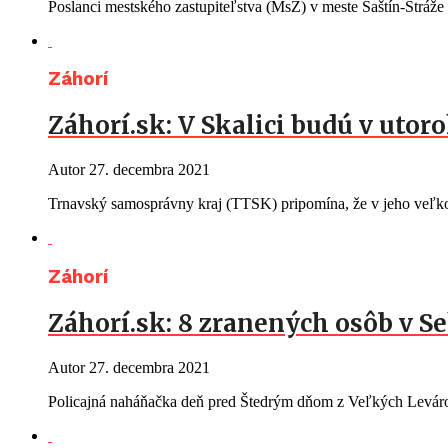
Poslanci mestského zastupiteľstva (MsZ) v meste Šaštín-Stráže
Záhorí
Záhorí.sk: V Skalici budú v uto
Autor
27. decembra 2021
Trnavský samosprávny kraj (TTSK) pripomína, že v jeho veľk
Záhorí
Záhorí.sk: 8 zranených osôb v Se
Autor
27. decembra 2021
Policajná naháňačka deň pred Štedrým dňom z Veľkých Leváro