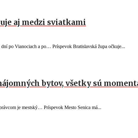
kuje aj medzi sviatkami
 dní po Vianociach a po… Príspevok Bratislavská župa očkuje...
 nájomných bytov, všetky sú momen
správcom je mestský… Príspevok Mesto Senica má...