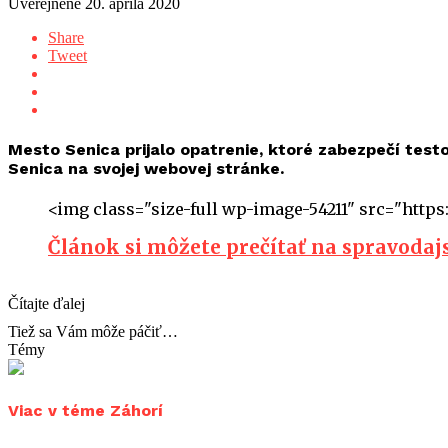
Uverejnené
20. apríla 2020
Share
Tweet
Mesto Senica prijalo opatrenie, ktoré zabezpečí tes
Senica na svojej webovej stránke.
<img class="size-full wp-image-54211" src="https
Článok si môžete prečítať na spravoda
Čítajte ďalej
Tiež sa Vám môže páčiť…
Témy
Viac v téme Záhorí