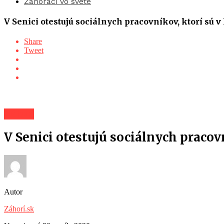
Záhoráci vo svete
V Senici otestujú sociálnych pracovníkov, ktorí sú 
Share
Tweet
Záhorí
V Senici otestujú sociálnych pracov
Autor
Záhorí.sk