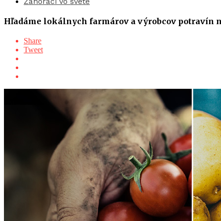
Záhoráci vo svete
Hľadáme lokálnych farmárov a výrobcov potravín n
Share
Tweet