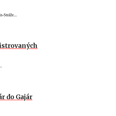
n-Stráže...
gistrovaných
..
ár do Gajár