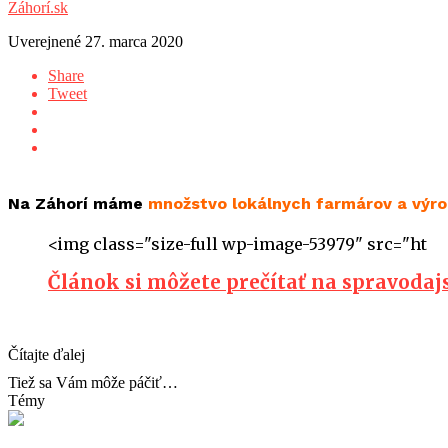
Záhorí.sk
Uverejnené
27. marca 2020
Share
Tweet
Na Záhorí máme
množstvo lokálnych farmárov a výro
<img class="size-full wp-image-53979" src="ht
Článok si môžete prečítať na spravoda
Čítajte ďalej
Tiež sa Vám môže páčiť…
Témy