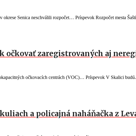
 v okrese Senica neschválili rozpočet… Príspevok Rozpočet mesta Šaští
rok očkovať zaregistrovaných aj nere
okapacitných očkovacích centrách (VOC)… Príspevok V Skalici budú.
kuliach a policajná naháňačka z Lev