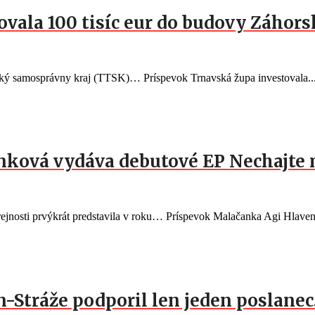
vala 100 tisíc eur do budovy Záhorsk
vský samosprávny kraj (TTSK)… Príspevok Trnavská župa investovala..
nková vydáva debutové EP Nechajte 
ejnosti prvýkrát predstavila v roku… Príspevok Malačanka Agi Hlaven
n-Stráže podporil len jeden poslane