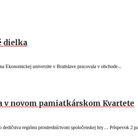
 dielka
a Ekonomickej univerzite v Bratislave pracovala v obchode...
ia v novom pamiatkárskom Kvartete
eho dedičstva regiónu prostredníctvom spoločenskej hry… Príspevok 2 pa