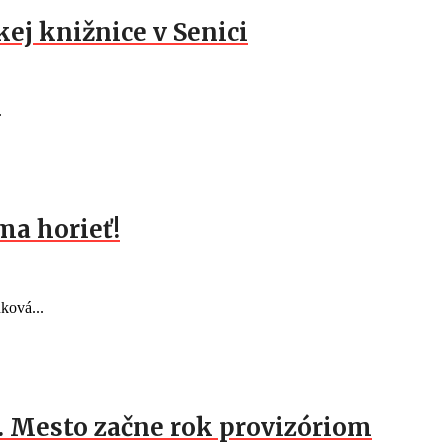
ej knižnice v Senici
.
ma horieť!
ková...
c. Mesto začne rok provizóriom