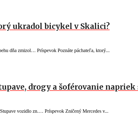
orý ukradol bicykel v Skalici?
behu dňa zmizol… Príspevok Poznáte páchateľa, ktorý...
Stupave, drogy a šoférovanie naprie
v Stupave vozidlo zn.… Príspevok Zničený Mercedes v...