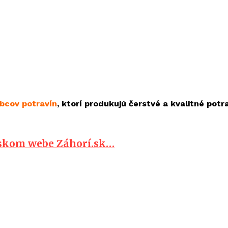
bcov potravín
, ktorí produkujú čerstvé a kvalitné potr
jskom webe Záhorí.sk…