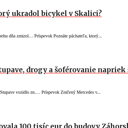
orý ukradol bicykel v Skalici?
behu dňa zmizol… Príspevok Poznáte páchateľa, ktorý...
Stupave, drogy a šoférovanie naprie
v Stupave vozidlo zn.… Príspevok Zničený Mercedes v...
vala 100 tisíc eur do budovy Záhorsk