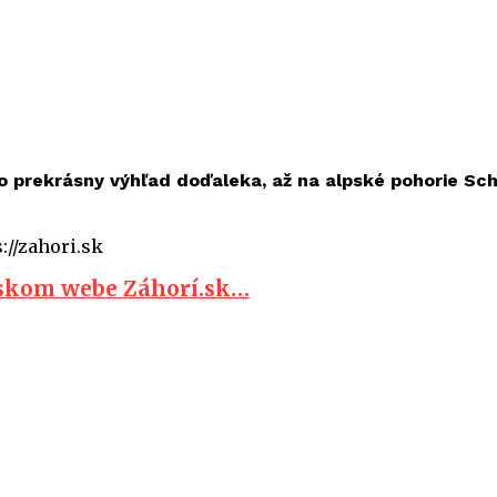
 prekrásny výhľad doďaleka, až na alpské pohorie
Sch
://zahori.sk
jskom webe Záhorí.sk…