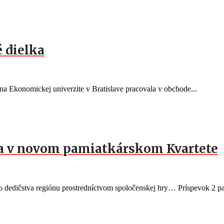
 dielka
a Ekonomickej univerzite v Bratislave pracovala v obchode...
ia v novom pamiatkárskom Kvartete
eho dedičstva regiónu prostredníctvom spoločenskej hry… Príspevok 2 pa