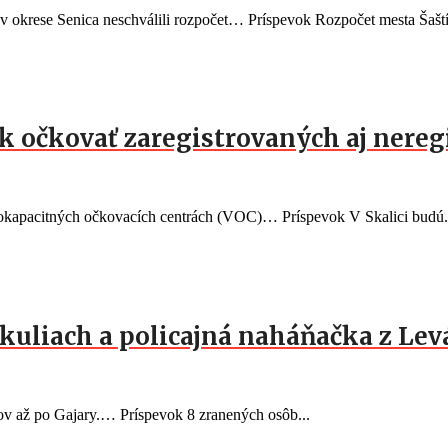
 v okrese Senica neschválili rozpočet… Príspevok Rozpočet mesta Šaští
rok očkovať zaregistrovaných aj nere
okapacitných očkovacích centrách (VOC)… Príspevok V Skalici budú.
kuliach a policajná naháňačka z Lev
v až po Gajary.… Príspevok 8 zranených osôb...