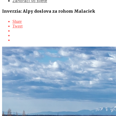
Záhoráci vo svete
Inverzia: Alpy doslova za rohom Malaciek
Share
Tweet