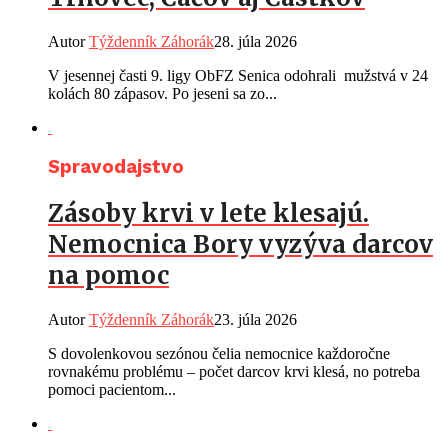
Autor
Týždenník Záhorák
28. júla 2026
V jesennej časti 9. ligy ObFZ Senica odohrali mužstvá v 24
kolách 80 zápasov. Po jeseni sa zo...
Spravodajstvo
Zásoby krvi v lete klesajú.
Nemocnica Bory vyzýva darcov
na pomoc
Autor
Týždenník Záhorák
23. júla 2026
S dovolenkovou sezónou čelia nemocnice každoročne
rovnakému problému – počet darcov krvi klesá, no potreba
pomoci pacientom...