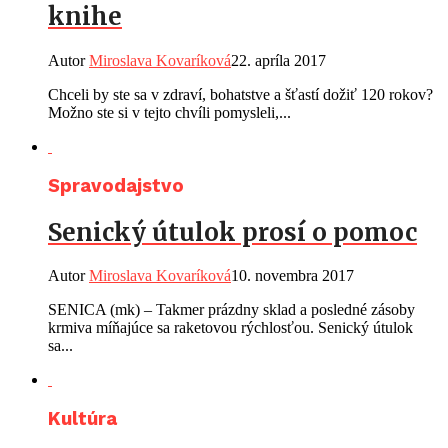
knihe
Autor
Miroslava Kovaríková
22. apríla 2017
Chceli by ste sa v zdraví, bohatstve a šťastí dožiť 120 rokov?
Možno ste si v tejto chvíli pomysleli,...
Spravodajstvo
Senický útulok prosí o pomoc
Autor
Miroslava Kovaríková
10. novembra 2017
SENICA (mk) – Takmer prázdny sklad a posledné zásoby
krmiva míňajúce sa raketovou rýchlosťou. Senický útulok
sa...
Kultúra