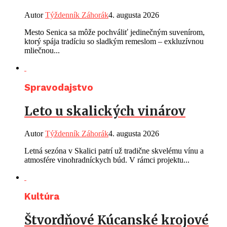
Autor
Týždenník Záhorák
4. augusta 2026
Mesto Senica sa môže pochváliť jedinečným suvenírom,
ktorý spája tradíciu so sladkým remeslom – exkluzívnou
mliečnou...
Spravodajstvo
Leto u skalických vinárov
Autor
Týždenník Záhorák
4. augusta 2026
Letná sezóna v Skalici patrí už tradične skvelému vínu a
atmosfére vinohradníckych búd. V rámci projektu...
Kultúra
Štvordňové Kúcanské krojové