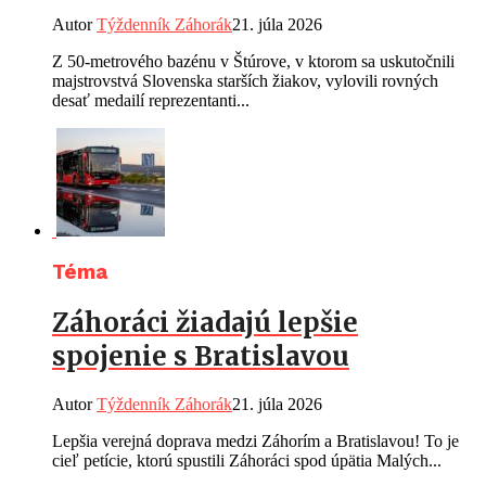
Autor
Týždenník Záhorák
21. júla 2026
Z 50-metrového bazénu v Štúrove, v ktorom sa uskutočnili
majstrovstvá Slovenska starších žiakov, vylovili rovných
desať medailí reprezentanti...
Téma
Záhoráci žiadajú lepšie
spojenie s Bratislavou
Autor
Týždenník Záhorák
21. júla 2026
Lepšia verejná doprava medzi Záhorím a Bratislavou! To je
cieľ petície, ktorú spustili Záhoráci spod úpätia Malých...