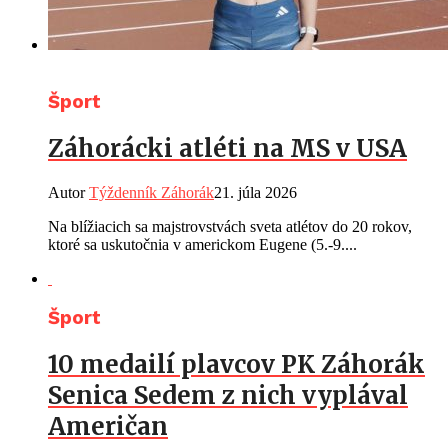
Šport
Záhorácki atléti na MS v USA
Autor
Týždenník Záhorák
21. júla 2026
Na blížiacich sa majstrovstvách sveta atlétov do 20 rokov,
ktoré sa uskutočnia v americkom Eugene (5.-9....
Šport
10 medailí plavcov PK Záhorák
Senica Sedem z nich vyplával
Američan