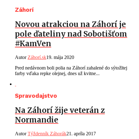
Záhorí
Novou atrakciou na Záhorí je
pole ďateliny nad Sobotišťom
#KamVen
Autor
Záhorí.sk
19. mája 2020
Pred nedávnom boli polia na Záhorí zahalené do sýtožltej
farby vďaka repke olejnej, dnes už kvitne...
Spravodajstvo
Na Záhorí žije veterán z
Normandie
Autor
Týždenník Záhorák
21. apríla 2017