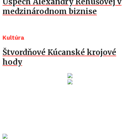
Úspech Alexandry Rehušovej v
medzinárodnom biznise
Kultúra
Štvordňové Kúcanské krojové
hody