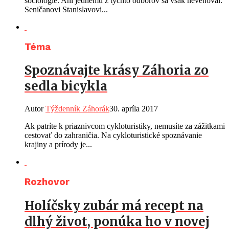
sociológie. Ani jednému z týchto odborov sa však nevenoval.
Seničanovi Stanislavovi...
Téma
Spoznávajte krásy Záhoria zo
sedla bicykla
Autor
Týždenník Záhorák
30. apríla 2017
Ak patríte k priaznivcom cykloturistiky, nemusíte za zážitkami
cestovať do zahraničia. Na cykloturistické spoznávanie
krajiny a prírody je...
Rozhovor
Holíčsky zubár má recept na
dlhý život, ponúka ho v novej