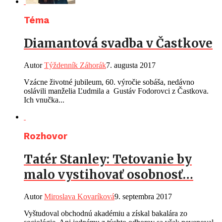
Téma
Diamantová svadba v Častkove
Autor
Týždenník Záhorák
7. augusta 2017
Vzácne životné jubileum, 60. výročie sobáša, nedávno
oslávili manželia Ľudmila a Gustáv Fodorovci z Častkova.
Ich vnučka...
Rozhovor
Tatér Stanley: Tetovanie by
malo vystihovať osobnosť…
Autor
Miroslava Kovaríková
9. septembra 2017
Vyštudoval obchodnú akadémiu a získal bakalára zo