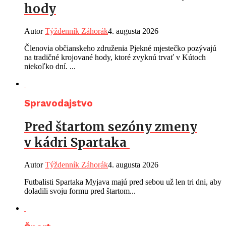
hody
Autor
Týždenník Záhorák
4. augusta 2026
Členovia občianskeho združenia Pjekné mjestečko pozývajú
na tradičné krojované hody, ktoré zvyknú trvať v Kútoch
niekoľko dní. ...
Spravodajstvo
Pred štartom sezóny zmeny
v kádri Spartaka
Autor
Týždenník Záhorák
4. augusta 2026
Futbalisti Spartaka Myjava majú pred sebou už len tri dni, aby
doladili svoju formu pred štartom...