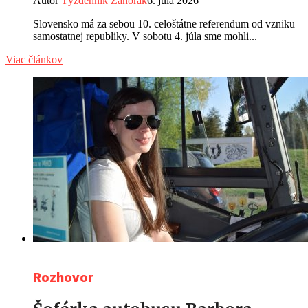
Autor
Týždenník Záhorák
6. júla 2026
Slovensko má za sebou 10. celoštátne referendum od vzniku
samostatnej republiky. V sobotu 4. júla sme mohli...
Viac článkov
Rozhovor