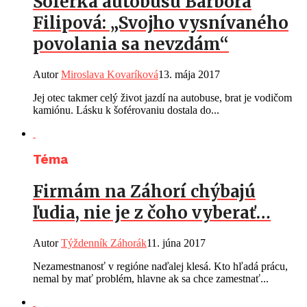
Šoférka autobusu Barbora
Filipová: „Svojho vysnívaného
povolania sa nevzdám“
Autor
Miroslava Kovaríková
13. mája 2017
Jej otec takmer celý život jazdí na autobuse, brat je vodičom
kamiónu. Lásku k šoférovaniu dostala do...
Téma
Firmám na Záhorí chýbajú
ľudia, nie je z čoho vyberať…
Autor
Týždenník Záhorák
11. júna 2017
Nezamestnanosť v regióne naďalej klesá. Kto hľadá prácu,
nemal by mať problém, hlavne ak sa chce zamestnať...