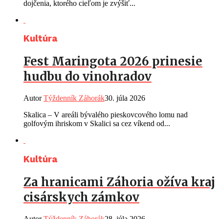
dojčenia, ktorého cieľom je zvýšiť...
Kultúra
Fest Maringota 2026 prinesie
hudbu do vinohradov
Autor
Týždenník Záhorák
30. júla 2026
Skalica – V areáli bývalého pieskovcového lomu nad
golfovým ihriskom v Skalici sa cez víkend od...
Kultúra
Za hranicami Záhoria ožíva kraj
cisárskych zámkov
Autor
Týždenník Záhorák
28. júla 2026