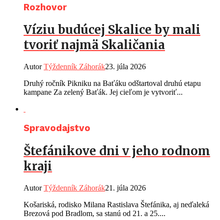
Rozhovor
Víziu budúcej Skalice by mali
tvoriť najmä Skaličania
Autor
Týždenník Záhorák
23. júla 2026
Druhý ročník Pikniku na Baťáku odštartoval druhú etapu
kampane Za zelený Baťák. Jej cieľom je vytvoriť...
Spravodajstvo
Štefánikove dni v jeho rodnom
kraji
Autor
Týždenník Záhorák
21. júla 2026
Košariská, rodisko Milana Rastislava Štefánika, aj neďaleká
Brezová pod Bradlom, sa stanú od 21. a 25....