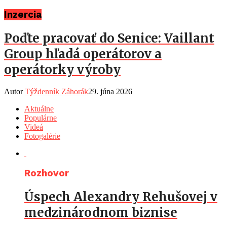
Inzercia
Poďte pracovať do Senice: Vaillant
Group hľadá operátorov a
operátorky výroby
Autor
Týždenník Záhorák
29. júna 2026
Aktuálne
Populárne
Videá
Fotogalérie
Rozhovor
Úspech Alexandry Rehušovej v
medzinárodnom biznise