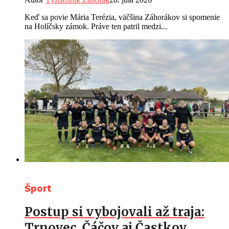
Keď sa povie Mária Terézia, väčšina Záhorákov si spomenie
na Holíčsky zámok. Práve ten patril medzi...
Šport
Postup si vybojovali až traja:
Trnovec, Čáčov aj Častkov